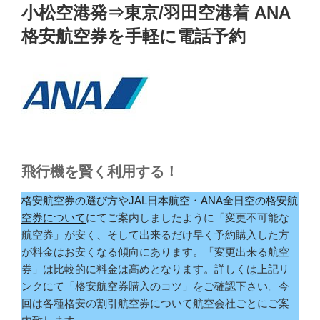
稿
小松空港発⇒東京/羽田空港着 ANA
日:
格安航空券を手軽に電話予約
飛行機を賢く利用する！
格安航空券の選び方
や
JAL日本航空・ANA全日空の格安航
空券について
にてご案内しましたように「変更不可能な
航空券」が安く、そして出来るだけ早く予約購入した方
が料金はお安くなる傾向にあります。「変更出来る航空
券」は比較的に料金は高めとなります。詳しくは上記リ
ンクにて「格安航空券購入のコツ」をご確認下さい。今
回は各種格安の割引航空券について航空会社ごとにご案