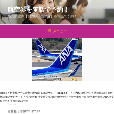
コ
航空券を電話で予約！
ン
テ
格安航空券【国内線・国際線】を電話で予約！
ン
ツ
メニュー
へ
ス
キ
ッ
プ
Home
>
格安航空券の最新お得情報＆電話予約【HeadLine】
>
国内線の航空会社 就航路線別 飛行
機の電話予約ガイド
>
小松/羽田 格安航空券の飛行機予約
>
小松空港発⇒東京/羽田空港着 ANA格安
航空券を手軽に電話予約
``` ```
投
投稿者:
LIBERTY_STAFF