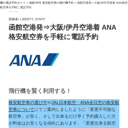
機の電話予約ガイド
>
函館/伊丹 格安航空券の飛行機予約
>
函館空港発⇒大阪/伊丹空港着 ANA格安
航空券を手軽に電話予約
``` ```
投
投稿者:
LIBERTY_STAFF
稿
函館空港発⇒大阪/伊丹空港着 ANA
日:
格安航空券を手軽に電話予約
飛行機を賢く利用する！
格安航空券の選び方
や
JAL日本航空・ANA全日空の格安航
空券について
にてご案内しましたように「変更不可能な
航空券」が安く、そして出来るだけ早く予約購入した方
が料金はお安くなる傾向にあります。「変更出来る航空