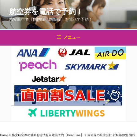
コ
航空券を電話で予約！
ン
テ
格安航空券【国内線・国際線】を電話で予約！
ン
ツ
メニュー
へ
ス
キ
ッ
プ
Home
>
格安航空券の最新お得情報＆電話予約【HeadLine】
>
国内線の航空会社 就航路線別 飛行