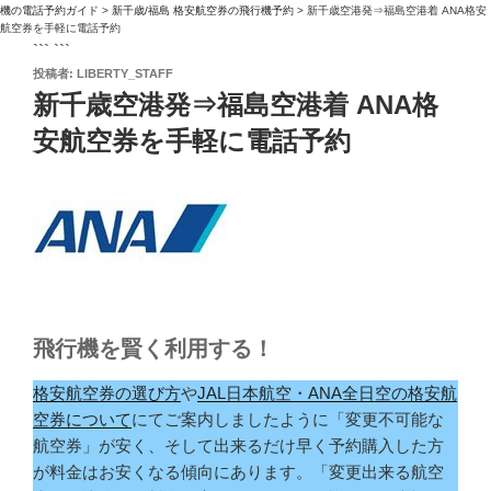
機の電話予約ガイド
>
新千歳/福島 格安航空券の飛行機予約
>
新千歳空港発⇒福島空港着 ANA格安
航空券を手軽に電話予約
``` ```
投
投稿者:
LIBERTY_STAFF
稿
新千歳空港発⇒福島空港着 ANA格
日:
安航空券を手軽に電話予約
飛行機を賢く利用する！
格安航空券の選び方
や
JAL日本航空・ANA全日空の格安航
空券について
にてご案内しましたように「変更不可能な
航空券」が安く、そして出来るだけ早く予約購入した方
が料金はお安くなる傾向にあります。「変更出来る航空