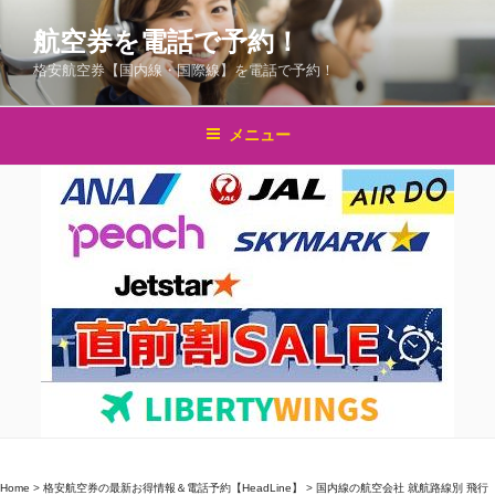
コ
航空券を電話で予約！
ン
テ
格安航空券【国内線・国際線】を電話で予約！
ン
ツ
メニュー
へ
ス
キ
ッ
プ
Home
>
格安航空券の最新お得情報＆電話予約【HeadLine】
>
国内線の航空会社 就航路線別 飛行