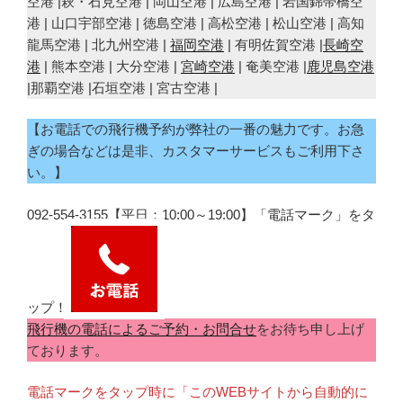
空港 |萩・石見空港 | 岡山空港 | 広島空港 | 岩国錦帯橋空
港 | 山口宇部空港 | 徳島空港 | 高松空港 | 松山空港 | 高知
龍馬空港 | 北九州空港 |
福岡空港
| 有明佐賀空港 |
長崎空
港
| 熊本空港 | 大分空港 |
宮崎空港
| 奄美空港 |
鹿児島空港
|那覇空港 |石垣空港 | 宮古空港 |
【お電話での飛行機予約が弊社の一番の魅力です。お急
ぎの場合などは是非、カスタマーサービスもご利用下さ
い。】
092-554-3155【平日：10:00～19:00】「電話マーク」をタ
ップ！
飛行機の電話によるご予約・お問合せ
をお待ち申し上げ
ております。
電話マークをタップ時に「このWEBサイトから自動的に