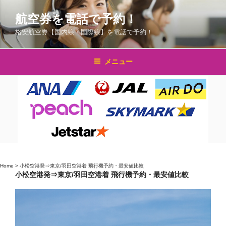
コ
航空券を電話で予約！
ン
テ
格安航空券【国内線・国際線】を電話で予約！
ン
ツ
メニュー
へ
ス
キ
ッ
プ
Home
>
小松空港発⇒東京/羽田空港着 飛行機予約・最安値比較
小松空港発⇒東京/羽田空港着 飛行機予約・最安値比較