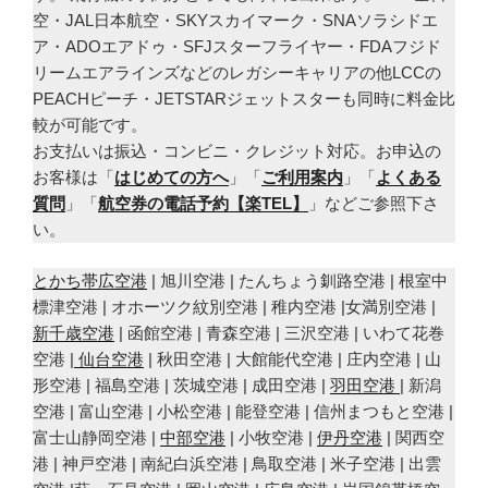
空・JAL日本航空・SKYスカイマーク・SNAソラシドエ
ア・ADOエアドゥ・SFJスターフライヤー・FDAフジド
リームエアラインズなどのレガシーキャリアの他LCCの
PEACHピーチ・JETSTARジェットスターも同時に料金比
較が可能です。
お支払いは振込・コンビニ・クレジット対応。お申込の
お客様は「
はじめての方へ
」「
ご利用案内
」「
よくある
質問
」「
航空券の電話予約【楽TEL】
」などご参照下さ
い。
とかち帯広空港
| 旭川空港 | たんちょう釧路空港 | 根室中
標津空港 | オホーツク紋別空港 | 稚内空港 |女満別空港 |
新千歳空港
| 函館空港 | 青森空港 | 三沢空港 | いわて花巻
空港 |
仙台空港
| 秋田空港 | 大館能代空港 | 庄内空港 | 山
形空港 | 福島空港 | 茨城空港 | 成田空港 |
羽田空港
| 新潟
空港 | 富山空港 | 小松空港 | 能登空港 | 信州まつもと空港 |
富士山静岡空港 |
中部空港
| 小牧空港 |
伊丹空港
| 関西空
港 | 神戸空港 | 南紀白浜空港 | 鳥取空港 | 米子空港 | 出雲