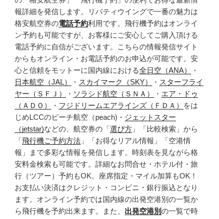
報詳細を発信します。リバティウイングで一番の魅力は
格安航空券の
電話予約
利用です。飛行機予約はオンライ
ン予約も可能ですが、お客様にご安心してご購入頂ける
電話予約に自信がございます。こちらの情報発信サイト
からもオンライン・お電話予約のお申込が可能です。安
心と信頼をモットーに国内線における
全日空（ANA）
・
日本航空（JAL）
・
スカイマーク（SKY）
・
スターフライ
ヤー（ＳＦＪ）
・
ソラシド航空（ＳＮＡ）
・
エア・ドゥ
（ＡＤＯ）
・
フジドリームエアラインズ（ＦＤＡ）
をは
じめLCCのピーチ航空（peach)・
ジェットスター
（jetstar)
などの、航空券の「
選び方
」「比較検索」から
「
飛行機ご予約方法
」「お得なリアル情報」「空港情
報」まで多彩な情報を発信します。時刻表を見ながら格
安料金検索も可能です。詳細なお問合せ・ホテル付・旅
行（ツアー）予約もOK。座席指定・マイル加算もOK！
お支払い決済はクレジット・コンビニ・銀行振込となり
ます。オンライン予約では国内線の出発空港別の一覧か
ら飛行機を予約出来ます。また、
出発空港別
の一覧で時