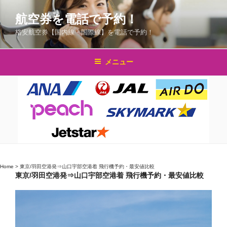
コ
航空券を電話で予約！
ン
テ
格安航空券【国内線・国際線】を電話で予約！
ン
ツ
メニュー
へ
ス
キ
ッ
プ
Home
>
東京/羽田空港発⇒山口宇部空港着 飛行機予約・最安値比較
東京/羽田空港発⇒山口宇部空港着 飛行機予約・最安値比較