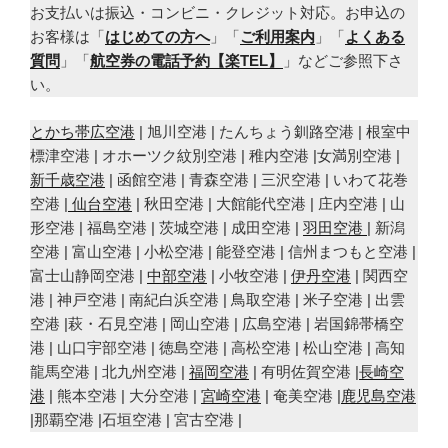
お支払いは振込・コンビニ・クレジット対応。お申込の
お客様は「
はじめての方へ
」「
ご利用案内
」「
よくある
質問
」「
航空券の電話予約【楽TEL】
」などご参照下さ
い。
とかち帯広空港
| 旭川空港 | たんちょう釧路空港 | 根室中
標津空港 | オホーツク紋別空港 | 稚内空港 |女満別空港 |
新千歳空港
| 函館空港 | 青森空港 | 三沢空港 | いわて花巻
空港 |
仙台空港
| 秋田空港 | 大館能代空港 | 庄内空港 | 山
形空港 | 福島空港 | 茨城空港 | 成田空港 |
羽田空港
| 新潟
空港 | 富山空港 | 小松空港 | 能登空港 | 信州まつもと空港 |
富士山静岡空港 |
中部空港
| 小牧空港 |
伊丹空港
| 関西空
港 | 神戸空港 | 南紀白浜空港 | 鳥取空港 | 米子空港 | 出雲
空港 |萩・石見空港 | 岡山空港 | 広島空港 | 岩国錦帯橋空
港 | 山口宇部空港 | 徳島空港 | 高松空港 | 松山空港 | 高知
龍馬空港 | 北九州空港 |
福岡空港
| 有明佐賀空港 |
長崎空
港
| 熊本空港 | 大分空港 |
宮崎空港
| 奄美空港 |
鹿児島空港
|那覇空港 |石垣空港 | 宮古空港 |