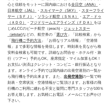
心と信頼をモットーに国内線における
全日空（ANA）
・
日本航空（JAL）
・
スカイマーク（SKY）
・
スターフライ
ヤー（ＳＦＪ）
・
ソラシド航空（ＳＮＡ）
・
エア・ドゥ
（ＡＤＯ）
・
フジドリームエアラインズ（ＦＤＡ）
をは
じめLCCのピーチ航空（peach)・
ジェットスター
（jetstar)
などの、航空券の「
選び方
」「比較検索」から
「
飛行機ご予約方法
」「お得なリアル情報」「空港情
報」まで多彩な情報を発信します。時刻表を見ながら格
安料金検索も可能です。詳細なお問合せ・ホテル付・旅
行（ツアー）予約もOK。座席指定・マイル加算もOK！
お支払い決済はクレジット・コンビニ・銀行振込となり
ます。オンライン予約では国内線の出発空港別の一覧か
ら飛行機を予約出来ます。また、
出発空港別
の一覧で時
刻表・空席状況・空港情報がご覧頂けます。お客様の飛
行機のご利用に纏わる不安と疑問に専門スタッフが100％
お答え致します。お気軽にお電話・メールにてお声かけ
下さい。