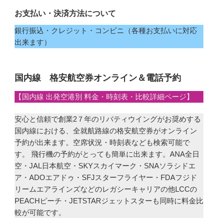
お支払い・決済方法について
銀行振込・クレジット・コンビニ（各種お支払いに対応
出来ます）
国内線 格安航空券オンライン＆電話予約
【国内線 出発空港別 料金・時刻表・比較詳細ページ】
安心と信頼で創業2７年のリバティウイングがお奨めする
国内線における、全就航路線の格安航空券がオンライン
予約が出来ます。空席状況・時刻表なども検索可能で
す。 飛行機の予約がとっても簡単に出来ます。ANA全日
空・JAL日本航空・SKYスカイマーク・SNAソラシドエ
ア・ADOエアドゥ・SFJスターフライヤー・FDAフジド
リームエアラインズなどのレガシーキャリアの他LCCの
PEACHピーチ・JETSTARジェットスターも同時に料金比
較が可能です。