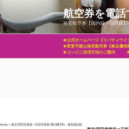
コ
ン
航空券を電話
テ
格安航空券【国内線・国際線】
ン
ツ
へ
★公式ホームページ【リバティウイ
ス
★変更可能な格安航空券【株主優待
キ
★コンビニ決済方法のご案内
ッ
プ
Home
>
東京/羽田空港発⇒石垣空港着 飛行機予約・最安値比較