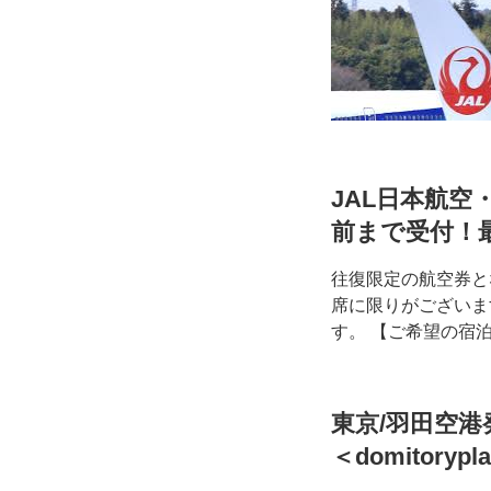
JAL日本航空・
前まで受付！
往復限定の航空券と
席に限りがございま
す。 【ご希望の宿
東京/羽田空港
＜domitorypl