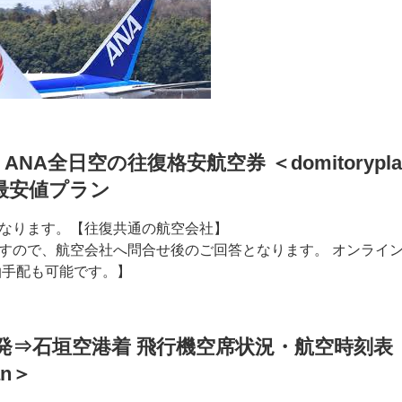
ANA全日空の往復格安航空券 ＜domitorypl
最安値プラン
なります。【往復共通の航空会社】
すので、航空会社へ問合せ後のご回答となります。 オンライ
泊手配も可能です。】
発⇒石垣空港着 飛行機空席状況・航空時刻表
an＞