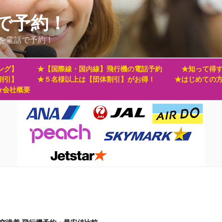
で予約！
を電話で予約！
ング】
★【国際線・国内線】飛行機の電話予約
★知って得す
割引】
★５名様以上は【団体割引】がお得！
★はじめての
★会社概要