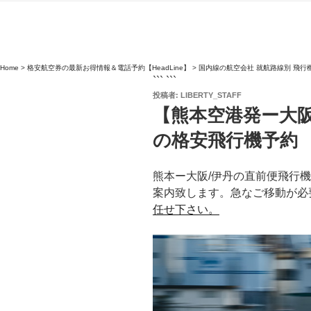
Home
>
格安航空券の最新お得情報＆電話予約【HeadLine】
>
国内線の航空会社 就航路線別 飛行
``` ```
投
投稿者:
LIBERTY_STAFF
稿
【熊本空港発ー大阪
日:
の格安飛行機予約
熊本ー大阪/伊丹の直前便飛行
案内致します。急なご移動が必
任せ下さい。