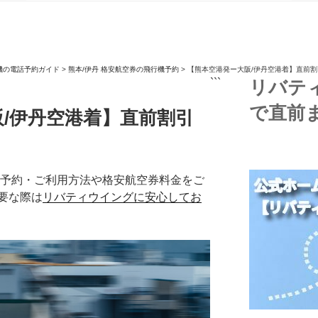
機の電話予約ガイド
>
熊本/伊丹 格安航空券の飛行機予約
>
【熊本空港発ー大阪/伊丹空港着】直前
```
リバテ
で直前
/伊丹空港着】直前割引
機予約・ご利用方法や格安航空券料金をご
要な際は
リバティウイングに安心してお