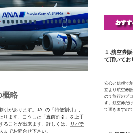
１.航空券
て頂いてお
安心と信頼で創
立より航空券
の概略
ので旅行のプ
す。航空券だ
て頂きますの
割引があります。JALの「特便割引」、
にあたります。こうした「直前割引」を上手
することが出来ます。詳しくは、
リバテ
ス
までお問合せ下さい。