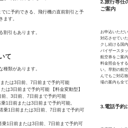
2.旅行専
ご案内
までに予約できる、飛行機の直前割引と予
きます。
お申込いただ
る割引もあります。
対応させてい
クし続ける国
バイザースタ
いて
航空券をご案内
料金照会をす
な種類があります。
い。早割の航
んでもご対応
場の案内も全
または3日前、7日前まで予約可能
前または3日前まで予約可能 【料金変動型】
日前、3日前、7日前まで予約可能
搭乗1日前または3日前まで予約可能。
3.電話予
搭乗1日前または3日前、7日前まで予約可
…搭乗1日前または3日前、7日前まで予約可