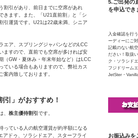
5.ご出発の
う割引があり、前日までに空席があれ
を申込でき
できます。また、「U21直前割」と「シ
引運賃です。U21は22歳未満、シニア
入金確認を行
ーディーにご
ラエア、スプリングジャパンなどのLCC
記載のない航
いますので、直前でも空席が多ければ安
ださい！取扱い
期（GW・夏休み・年末年始など）はLCC
ク・ソラシド
っている場合もありますので、弊社カス
フジドリームエア
ご案内致しております。
JetSter・Van
割引」がおすすめ！
は、
株主優待割引
です。
持っている人の航空運賃が約半額になる
お振込みを
、エアドゥ、ソラシドエア、スターフライ