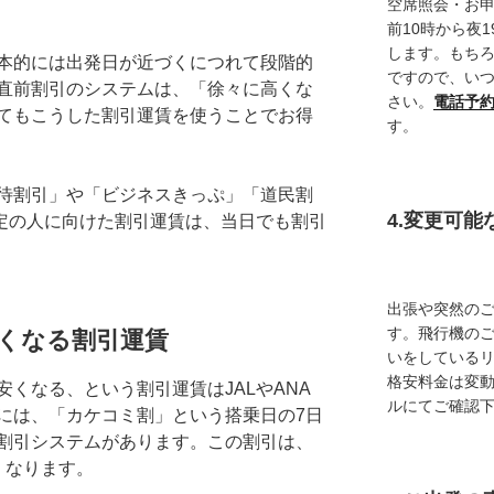
空席照会・お
前10時から夜
します。もち
本的には出発日が近づくにつれて段階的
ですので、い
直前割引のシステムは、「徐々に高くな
さい。
電話予
てもこうした割引運賃を使うことでお得
す。
待割引」や「ビジネスきっぷ」「道民割
4.変更可
定の人に向けた割引運賃は、当日でも割引
出張や突然の
す。飛行機の
くなる割引運賃
いをしている
格安料金は変
くなる、という割引運賃はJALやANA
ルにてご確認
には、「カケコミ割」という搭乗日の7日
割引システムがあります。この割引は、
くなります。