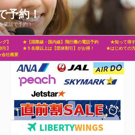
で予約！
を電話で予約！
ング】
★【国際線・国内線】飛行機の電話予約
★知って得す
割引】
★５名様以上は【団体割引】がお得！
★はじめての
★会社概要