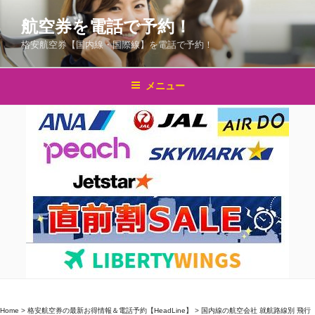
コ
航空券を電話で予約！
ン
テ
格安航空券【国内線・国際線】を電話で予約！
ン
ツ
メニュー
へ
ス
キ
ッ
プ
Home
>
格安航空券の最新お得情報＆電話予約【HeadLine】
>
国内線の航空会社 就航路線別 飛行