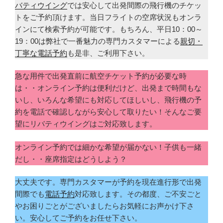
バティウイング
では安心して出発間際の飛行機のチケッ
トをご予約頂けます。当日フライトの空席状況もオンラ
インにて検索予約が可能です。もちろん、平日10：00～
19：00は弊社で一番魅力の専門カスタマーによる
親切・
丁寧な電話予約
も是非、ご利用下さい。
急な用件で出発直前に航空チケット予約が必要な時
は・・オンライン予約は便利だけど、出発まで時間もな
いし、いろんな希望にも対応してほしいし、飛行機の予
約を電話で確認しながら安心して取りたい！そんなご要
望にリバティウイングはご対応致します。
オンライン予約では細かな希望が届かない！子供も一緒
だし・・座席指定はどうしよう？
大丈夫です。専門カスタマーが予約を現在進行形で出発
間際でも
電話予約
対応致します。その都度、ご不安ごと
やお困りごとがございましたらお気軽にお声かけ下さ
い。安心してご予約をお任せ下さい。