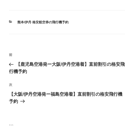
カ
熊本/伊丹 格安航空券の飛行機予約
テ
ゴ
リ
ー
投
前
前
稿
の
【鹿児島空港発ー大阪/伊丹空港着】直前割引の格安飛
ナ
投
行機予約
ビ
稿
ゲ
次
次
の
ー
【大阪/伊丹空港発ー福島空港着】直前割引の格安飛行機
投
シ
予約
稿
ョ
ン
```