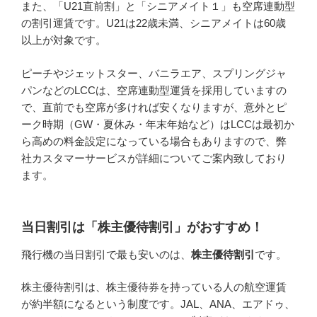
また、「U21直前割」と「シニアメイト１」も空席連動型
の割引運賃です。U21は22歳未満、シニアメイトは60歳
以上が対象です。
ピーチやジェットスター、バニラエア、スプリングジャ
パンなどのLCCは、空席連動型運賃を採用していますの
で、直前でも空席が多ければ安くなりますが、意外とピ
ーク時期（GW・夏休み・年末年始など）はLCCは最初か
ら高めの料金設定になっている場合もありますので、弊
社カスタマーサービスが詳細についてご案内致しており
ます。
当日割引は「株主優待割引」がおすすめ！
飛行機の当日割引で最も安いのは、
株主優待割引
です。
株主優待割引は、株主優待券を持っている人の航空運賃
が約半額になるという制度です。JAL、ANA、エアドゥ、