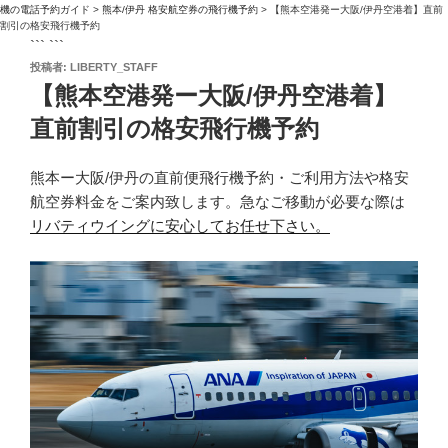
機の電話予約ガイド
>
熊本/伊丹 格安航空券の飛行機予約
>
【熊本空港発ー大阪/伊丹空港着】直前
割引の格安飛行機予約
``` ```
投
投稿者:
LIBERTY_STAFF
稿
【熊本空港発ー大阪/伊丹空港着】
日:
直前割引の格安飛行機予約
熊本ー大阪/伊丹の直前便飛行機予約・ご利用方法や格安
航空券料金をご案内致します。急なご移動が必要な際は
リバティウイングに安心してお任せ下さい。