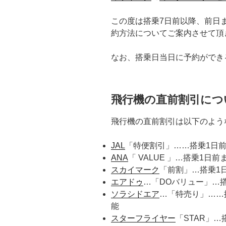
この度は搭乗7日前以降、前日
約方法についてご案内させて頂
なお、搭乗日当日に予約ができ
飛行機の直前割引につ
飛行機の直前割引は以下のよう
JAL
「特便割引」……搭乗1日前
ANA
「 VALUE 」…搭乗1日
スカイマーク
「前割」…搭乗1
エアドゥ
…「DOバリュー」…
ソラシドエア
…「特売り」……
能
スターフライヤー
「STAR」