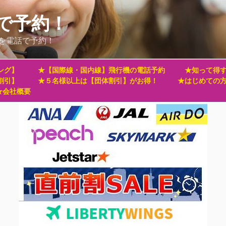
で予約！
を電話で予約！
ング】
★【国際線・国内線】飛行機の電話予約
★知って得す
割引】
★５名様以上は【団体割引】がお得！
★はじめての
★会社概要