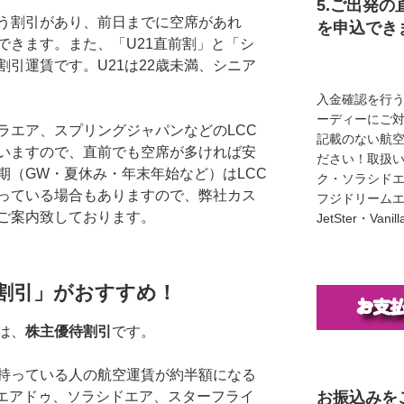
5.ご出発の
う割引があり、前日までに空席があれ
を申込でき
できます。また、「U21直前割」と「シ
引運賃です。U21は22歳未満、シニア
入金確認を行
ーディーにご
ラエア、スプリングジャパンなどのLCC
記載のない航
いますので、直前でも空席が多ければ安
ださい！取扱い
期（GW・夏休み・年末年始など）はLCC
ク・ソラシド
っている場合もありますので、弊社カス
フジドリームエア
ご案内致しております。
JetSter・Van
割引」がおすすめ！
は、
株主優待割引
です。
持っている人の航空運賃が約半額になる
お振込みを
、エアドゥ、ソラシドエア、スターフライ