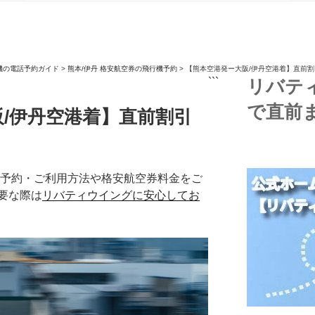
機の電話予約ガイド
>
熊本/伊丹 格安航空券の飛行機予約
>
【熊本空港発ー大阪/伊丹空港着】直前
```
リバテ
で直前
/伊丹空港着】直前割引
機予約・ご利用方法や格安航空券料金をご
要な際は
リバティウイングに安心してお