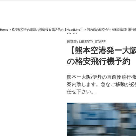
Home
>
格安航空券の最新お得情報＆電話予約【HeadLine】
>
国内線の航空会社 就航路線別 飛行
``` ```
投
投稿者:
LIBERTY_STAFF
稿
【熊本空港発ー大阪
日:
の格安飛行機予約
熊本ー大阪/伊丹の直前便飛行
案内致します。急なご移動が必
任せ下さい。