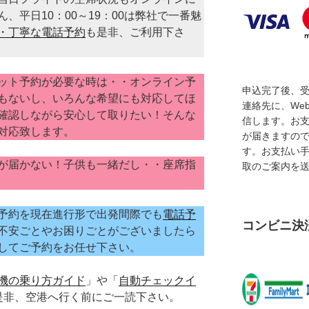
、平日10：00～19：00は弊社で一番魅
・丁寧な電話予約
も是非、ご利用下さ
ット予約が必要な時は・・オンライン予
申込完了後、
もないし、いろんな希望にも対応してほ
連絡先に、We
確認しながら安心して取りたい！そんな
信します。お
対応致します。
が届きますの
す。お支払い
が届かない！子供も一緒だし・・座席指
取のご案内を
予約を現在進行形で出発間際でも
電話予
コンビニ決
不安ごとやお困りごとがございましたら
してご予約をお任せ下さい。
機の乗り方ガイド
」や「
自動チェックイ
是非、空港へ行く前にご一読下さい。