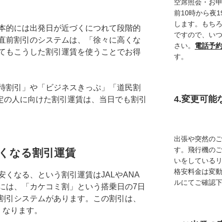
空席照会・お
前10時から夜
します。もち
本的には出発日が近づくにつれて段階的
ですので、い
直前割引のシステムは、「徐々に高くな
さい。
電話予
てもこうした割引運賃を使うことでお得
す。
待割引」や「ビジネスきっぷ」「道民割
4.変更可
定の人に向けた割引運賃は、当日でも割引
出張や突然の
す。飛行機の
くなる割引運賃
いをしている
格安料金は変
くなる、という割引運賃はJALやANA
ルにてご確認
には、「カケコミ割」という搭乗日の7日
割引システムがあります。この割引は、
くなります。