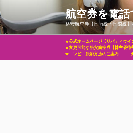
コ
ン
航空券を電話
テ
格安航空券【国内線・国際線】
ン
ツ
へ
★公式ホームページ【リバティウイ
ス
★変更可能な格安航空券【株主優待
キ
★コンビニ決済方法のご案内
ッ
プ