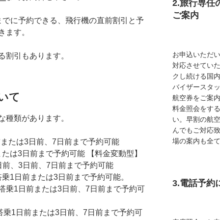
2.旅行専
ご案内
までに予約できる、飛行機の直前割引と予
きます。
お申込いただ
る割引もあります。
対応させてい
クし続ける国
バイザースタ
いて
航空券をご案内
料金照会をす
な種類があります。
い。早割の航
んでもご対応
場の案内も全
または3日前、7日前まで予約可能
前または3日前まで予約可能 【料金変動型】
日前、3日前、7日前まで予約可能
搭乗1日前または3日前まで予約可能。
3.電話予
搭乗1日前または3日前、7日前まで予約可
…搭乗1日前または3日前、7日前まで予約可