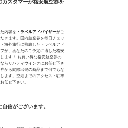
任のカスタマーが格安航空券を
いた内容を
トラベルアドバイザー
がご
ただきます。国内航空券を毎日チェッ
内・海外旅行に熟練したトラベルアド
ッフが、あなたのご予定に適した格安
します！ お買い得な格安航空券の
るならリバティウイングにお任せ下さ
空券から間際出発の商品まで何でもな
致します。空港までのアクセス・駐車
てお任せ下さい。
約に自信がございます。