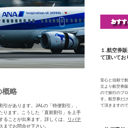
１.航空券
て頂いてお
安心と信頼で創
立より航空券
の概略
ので旅行のプ
す。航空券だ
て頂きますの
割引があります。JALの「特便割引」、
にあたります。こうした「直前割引」を上手
することが出来ます。詳しくは、
リバテ
ス
までお問合せ下さい。