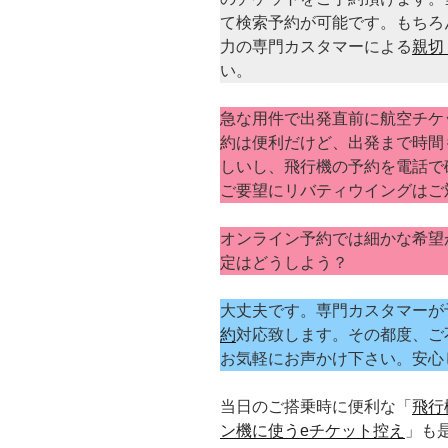
て検索予約が可能です。もちろん
力の専門カスタマーによる
親切
い。
急な用件で出発直前に航空チケ
約は便利だけど、出発まで時間
しいし、飛行機の予約を電話で
ご要望にリバティウイングはご
オンライン予約では細かな希望
定はどうしよう？
大丈夫です。専門カスタマーが
約
対応致します。その都度、ご
お気軽にお声かけ下さい。安心
当日のご搭乗時に便利な「
飛行
ン機に使うeチケット控え
」も