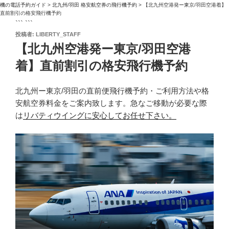
機の電話予約ガイド
>
北九州/羽田 格安航空券の飛行機予約
>
【北九州空港発ー東京/羽田空港着】
直前割引の格安飛行機予約
``` ```
投
投稿者:
LIBERTY_STAFF
稿
【北九州空港発ー東京/羽田空港
日:
着】直前割引の格安飛行機予約
北九州ー東京/羽田の直前便飛行機予約・ご利用方法や格
安航空券料金をご案内致します。急なご移動が必要な際
は
リバティウイングに安心してお任せ下さい。