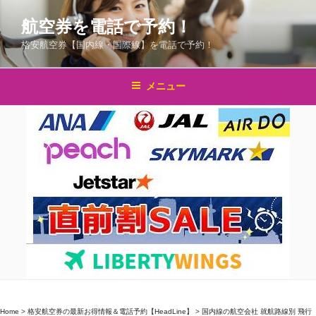
コ
航空券を電話で予約！
ン
テ
格安航空券【国内線・国際線】を電話で予約！
ン
ツ
メニュー
へ
ス
キ
ッ
プ
Home
>
格安航空券の最新お得情報＆電話予約【HeadLine】
>
国内線の航空会社 就航路線別 飛行