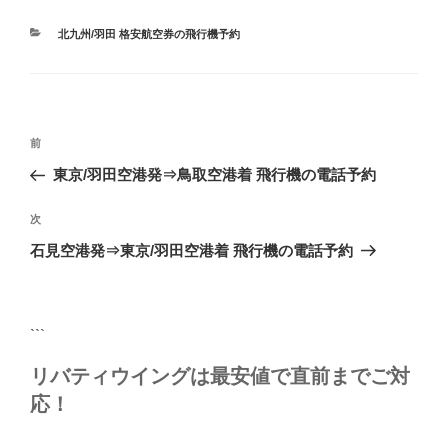
カ
北九州/羽田 格安航空券の飛行機予約
テ
ゴ
リ
ー
投
前
前
稿
の
東京/羽田空港発⇒鳥取空港着 飛行機の電話予約
ナ
投
ビ
稿
次
次
ゲ
の
石見空港発⇒東京/羽田空港着 飛行機の電話予約
投
ー
稿
シ
ョ
```
ン
リバティウイングは最安値で直前までご対
応！