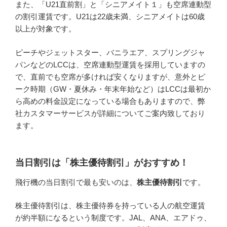
また、「U21直前割」と「シニアメイト１」も空席連動型
の割引運賃です。U21は22歳未満、シニアメイトは60歳
以上が対象です。
ピーチやジェットスター、バニラエア、スプリングジャ
パンなどのLCCは、空席連動型運賃を採用していますの
で、直前でも空席が多ければ安くなりますが、意外とピ
ーク時期（GW・夏休み・年末年始など）はLCCは最初か
ら高めの料金設定になっている場合もありますので、弊
社カスタマーサービスが詳細についてご案内致しており
ます。
当日割引は「株主優待割引」がおすすめ！
飛行機の当日割引で最も安いのは、
株主優待割引
です。
株主優待割引は、株主優待券を持っている人の航空運賃
が約半額になるという制度です。JAL、ANA、エアドゥ、