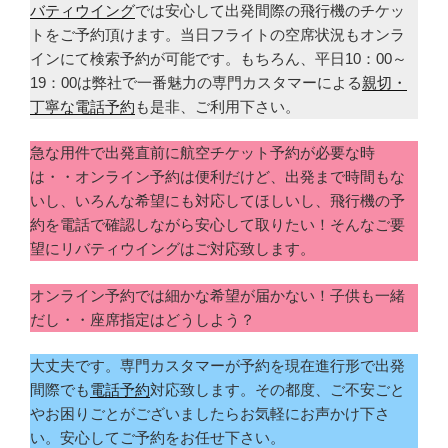
バティウイング
では安心して出発間際の飛行機のチケッ
トをご予約頂けます。当日フライトの空席状況もオンラ
インにて検索予約が可能です。もちろん、平日10：00～
19：00は弊社で一番魅力の専門カスタマーによる
親切・
丁寧な電話予約
も是非、ご利用下さい。
急な用件で出発直前に航空チケット予約が必要な時
は・・オンライン予約は便利だけど、出発まで時間もな
いし、いろんな希望にも対応してほしいし、飛行機の予
約を電話で確認しながら安心して取りたい！そんなご要
望にリバティウイングはご対応致します。
オンライン予約では細かな希望が届かない！子供も一緒
だし・・座席指定はどうしよう？
大丈夫です。専門カスタマーが予約を現在進行形で出発
間際でも
電話予約
対応致します。その都度、ご不安ごと
やお困りごとがございましたらお気軽にお声かけ下さ
い。安心してご予約をお任せ下さい。