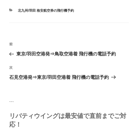
カ
北九州/羽田 格安航空券の飛行機予約
テ
ゴ
リ
ー
投
前
前
稿
の
東京/羽田空港発⇒鳥取空港着 飛行機の電話予約
ナ
投
ビ
稿
次
次
ゲ
の
石見空港発⇒東京/羽田空港着 飛行機の電話予約
投
ー
稿
シ
ョ
```
ン
リバティウイングは最安値で直前までご対
応！