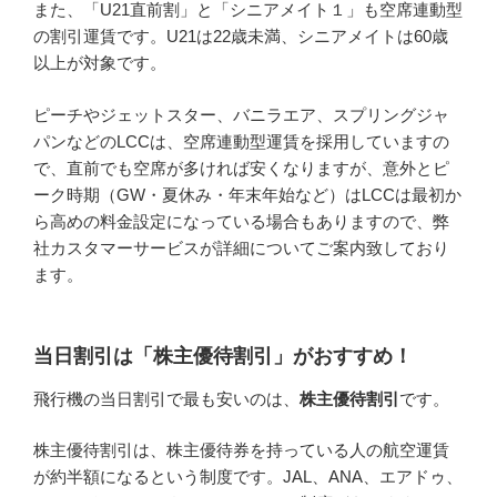
また、「U21直前割」と「シニアメイト１」も空席連動型
の割引運賃です。U21は22歳未満、シニアメイトは60歳
以上が対象です。
ピーチやジェットスター、バニラエア、スプリングジャ
パンなどのLCCは、空席連動型運賃を採用していますの
で、直前でも空席が多ければ安くなりますが、意外とピ
ーク時期（GW・夏休み・年末年始など）はLCCは最初か
ら高めの料金設定になっている場合もありますので、弊
社カスタマーサービスが詳細についてご案内致しており
ます。
当日割引は「株主優待割引」がおすすめ！
飛行機の当日割引で最も安いのは、
株主優待割引
です。
株主優待割引は、株主優待券を持っている人の航空運賃
が約半額になるという制度です。JAL、ANA、エアドゥ、