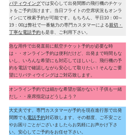
バティウイング
では安心して出発間際の飛行機のチケッ
トをご予約頂けます。当日フライトの空席状況もオンラ
インにて検索予約が可能です。もちろん、平日10：00～
19：00は弊社で一番魅力の専門カスタマーによる
親切・
丁寧な電話予約
も是非、ご利用下さい。
急な用件で出発直前に航空チケット予約が必要な時
は・・オンライン予約は便利だけど、出発まで時間もな
いし、いろんな希望にも対応してほしいし、飛行機の予
約を電話で確認しながら安心して取りたい！そんなご要
望にリバティウイングはご対応致します。
オンライン予約では細かな希望が届かない！子供も一緒
だし・・座席指定はどうしよう？
大丈夫です。専門カスタマーが予約を現在進行形で出発
間際でも
電話予約
対応致します。その都度、ご不安ごと
やお困りごとがございましたらお気軽にお声かけ下さ
い。安心してご予約をお任せ下さい。