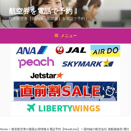
コ
航空券を電話で予約！
ン
テ
格安航空券【国内線・国際線】を電話で予約！
ン
ツ
メニュー
へ
ス
キ
ッ
プ
Home
>
格安航空券の最新お得情報＆電話予約【HeadLine】
>
国内線の航空会社 就航路線別 飛行