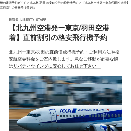
機の電話予約ガイド
>
北九州/羽田 格安航空券の飛行機予約
>
【北九州空港発ー東京/羽田空港着】
直前割引の格安飛行機予約
``` ```
投
投稿者:
LIBERTY_STAFF
稿
【北九州空港発ー東京/羽田空港
日:
着】直前割引の格安飛行機予約
北九州ー東京/羽田の直前便飛行機予約・ご利用方法や格
安航空券料金をご案内致します。急なご移動が必要な際
は
リバティウイングに安心してお任せ下さい。