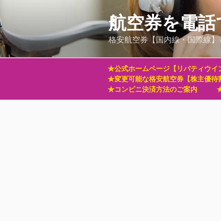
コ
ン
航空券を電話
テ
格安航空券【国内線・国際線】
ン
ツ
へ
★公式ホームページ【リバティウイ
ス
★変更可能な格安航空券【株主優待
キ
★コンビニ決済方法のご案内
ッ
プ