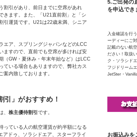
5.ご出発の
う割引があり、前日までに空席があれ
を申込でき
できます。また、「U21直前割」と「シ
引運賃です。U21は22歳未満、シニア
入金確認を行
ーディーにご
ラエア、スプリングジャパンなどのLCC
記載のない航
いますので、直前でも空席が多ければ安
ださい！取扱い
期（GW・夏休み・年末年始など）はLCC
ク・ソラシド
っている場合もありますので、弊社カス
フジドリームエア
ご案内致しております。
JetSter・Van
割引」がおすすめ！
は、
株主優待割引
です。
持っている人の航空運賃が約半額になる
お振込みを
、エアドゥ、ソラシドエア、スターフライ