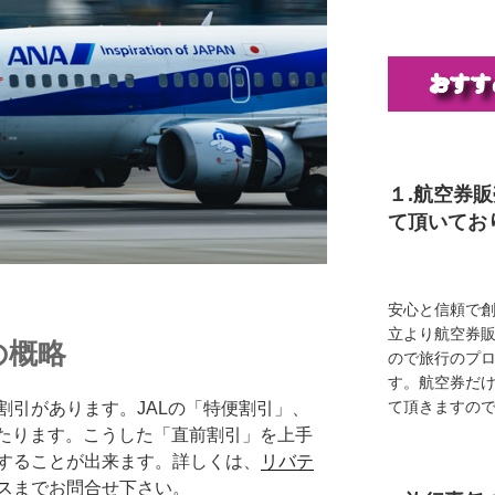
１.航空券
て頂いてお
安心と信頼で創
立より航空券
の概略
ので旅行のプ
す。航空券だ
て頂きますの
割引があります。JALの「特便割引」、
にあたります。こうした「直前割引」を上手
することが出来ます。詳しくは、
リバテ
ス
までお問合せ下さい。