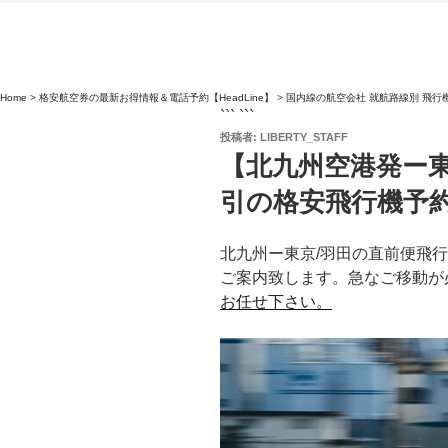
Home
>
格安航空券の最新お得情報＆電話予約【HeadLine】
>
国内線の航空会社 就航路線別 飛行
``` ```
投
投稿者:
LIBERTY_STAFF
稿
【北九州空港発ー東
日:
引の格安飛行機予
北九州ー東京/羽田の直前便飛
ご案内致します。急なご移動が
お任せ下さい。