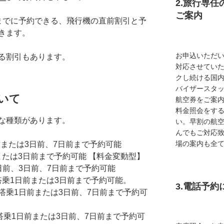
2.旅行専
ご案内
までに予約できる、飛行機の直前割引と予
きます。
お申込いただ
る割引もあります。
対応させてい
クし続ける国
バイザースタ
いて
航空券をご案内
料金照会をす
な種類があります。
い。早割の航
んでもご対応
場の案内も全
または3日前、7日前まで予約可能
前または3日前まで予約可能 【料金変動型】
日前、3日前、7日前まで予約可能
搭乗1日前または3日前まで予約可能。
3.電話予
搭乗1日前または3日前、7日前まで予約可
…搭乗1日前または3日前、7日前まで予約可