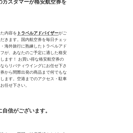
任のカスタマーが格安航空券を
いた内容を
トラベルアドバイザー
がご
ただきます。国内航空券を毎日チェッ
内・海外旅行に熟練したトラベルアド
ッフが、あなたのご予定に適した格安
します！ お買い得な格安航空券の
るならリバティウイングにお任せ下さ
空券から間際出発の商品まで何でもな
致します。空港までのアクセス・駐車
てお任せ下さい。
約に自信がございます。