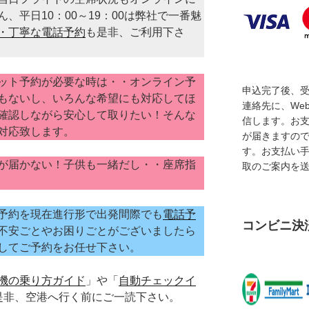
、平日10：00～19：00は弊社で一番魅
・丁寧な電話予約
も是非、ご利用下さ
ット予約が必要な時は・・オンライン予
申込完了後、
もないし、いろんな希望にも対応してほ
連絡先に、We
確認しながら安心して取りたい！そんな
信します。お
対応致します。
が届きますの
す。お支払い
が届かない！子供も一緒だし・・座席指
取のご案内を
予約を現在進行形で出発間際でも
電話予
コンビニ決
不安ごとやお困りごとがございましたら
してご予約をお任せ下さい。
機の乗り方ガイド
」や「
自動チェックイ
是非、空港へ行く前にご一読下さい。