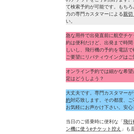
て検索予約が可能です。もちろん
力の専門カスタマーによる
親切
い。
急な用件で出発直前に航空チケ
約は便利だけど、出発まで時間
しいし、飛行機の予約を電話で
ご要望にリバティウイングはご
オンライン予約では細かな希望
定はどうしよう？
大丈夫です。専門カスタマーが
約
対応致します。その都度、ご
お気軽にお声かけ下さい。安心
当日のご搭乗時に便利な「
飛行
ン機に使うeチケット控え
」も