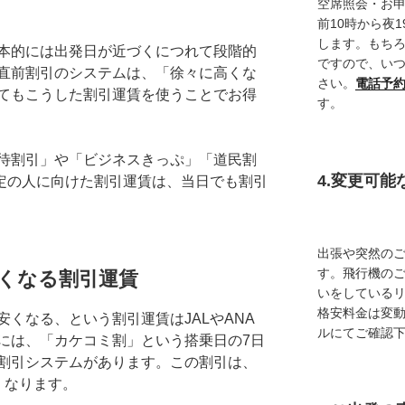
空席照会・お
前10時から夜
します。もち
本的には出発日が近づくにつれて段階的
ですので、い
直前割引のシステムは、「徐々に高くな
さい。
電話予
てもこうした割引運賃を使うことでお得
す。
待割引」や「ビジネスきっぷ」「道民割
4.変更可
定の人に向けた割引運賃は、当日でも割引
出張や突然の
す。飛行機の
くなる割引運賃
いをしている
格安料金は変
くなる、という割引運賃はJALやANA
ルにてご確認
には、「カケコミ割」という搭乗日の7日
割引システムがあります。この割引は、
くなります。