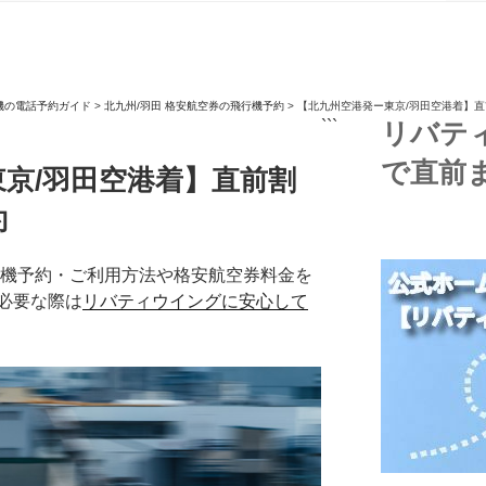
機の電話予約ガイド
>
北九州/羽田 格安航空券の飛行機予約
>
【北九州空港発ー東京/羽田空港着】
```
リバテ
で直前
京/羽田空港着】直前割
約
行機予約・ご利用方法や格安航空券料金を
必要な際は
リバティウイングに安心して