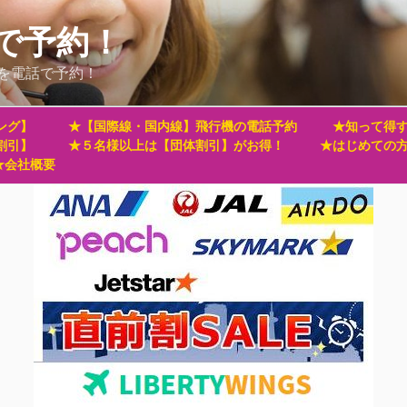
で予約！
を電話で予約！
ング】
★【国際線・国内線】飛行機の電話予約
★知って得す
割引】
★５名様以上は【団体割引】がお得！
★はじめての
★会社概要