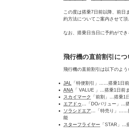
この度は搭乗7日前以降、前日
約方法についてご案内させて頂
なお、搭乗日当日に予約ができ
飛行機の直前割引につ
飛行機の直前割引は以下のよう
JAL
「特便割引」……搭乗1日前
ANA
「 VALUE 」…搭乗1日
スカイマーク
「前割」…搭乗1
エアドゥ
…「DOバリュー」…
ソラシドエア
…「特売り」……
能
スターフライヤー
「STAR」