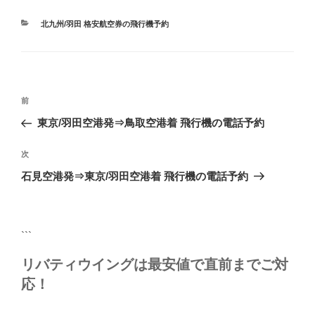
カ
北九州/羽田 格安航空券の飛行機予約
テ
ゴ
リ
ー
投
前
前
稿
の
東京/羽田空港発⇒鳥取空港着 飛行機の電話予約
ナ
投
ビ
稿
次
次
ゲ
の
石見空港発⇒東京/羽田空港着 飛行機の電話予約
投
ー
稿
シ
ョ
```
ン
リバティウイングは最安値で直前までご対
応！