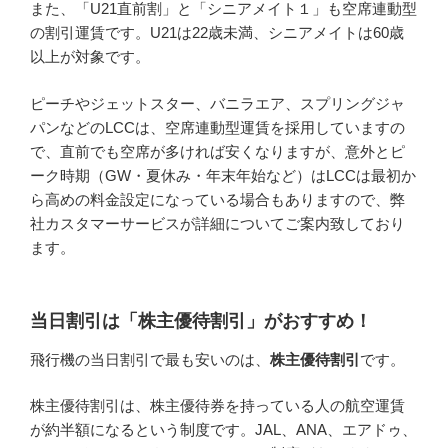
また、「U21直前割」と「シニアメイト１」も空席連動型
の割引運賃です。U21は22歳未満、シニアメイトは60歳
以上が対象です。
ピーチやジェットスター、バニラエア、スプリングジャ
パンなどのLCCは、空席連動型運賃を採用していますの
で、直前でも空席が多ければ安くなりますが、意外とピ
ーク時期（GW・夏休み・年末年始など）はLCCは最初か
ら高めの料金設定になっている場合もありますので、弊
社カスタマーサービスが詳細についてご案内致しており
ます。
当日割引は「株主優待割引」がおすすめ！
飛行機の当日割引で最も安いのは、
株主優待割引
です。
株主優待割引は、株主優待券を持っている人の航空運賃
が約半額になるという制度です。JAL、ANA、エアドゥ、