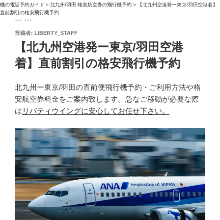
機の電話予約ガイド
>
北九州/羽田 格安航空券の飛行機予約
>
【北九州空港発ー東京/羽田空港着】
直前割引の格安飛行機予約
``` ```
投
投稿者:
LIBERTY_STAFF
稿
【北九州空港発ー東京/羽田空港
日:
着】直前割引の格安飛行機予約
北九州ー東京/羽田の直前便飛行機予約・ご利用方法や格
安航空券料金をご案内致します。急なご移動が必要な際
は
リバティウイングに安心してお任せ下さい。