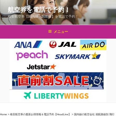
コ
航空券を電話で予約！
ン
テ
格安航空券【国内線・国際線】を電話で予約！
ン
ツ
メニュー
へ
ス
キ
ッ
プ
Home
>
格安航空券の最新お得情報＆電話予約【HeadLine】
>
国内線の航空会社 就航路線別 飛行