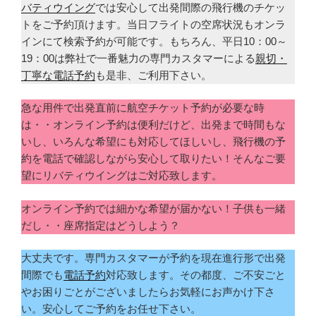
バティウイング
では安心して出発間際の飛行機のチケッ
トをご予約頂けます。当日フライトの空席状況もオンラ
インにて検索予約が可能です。もちろん、平日10：00～
19：00は弊社で一番魅力の専門カスタマーによる
親切・
丁寧な電話予約
も是非、ご利用下さい。
急な用件で出発直前に航空チケット予約が必要な時
は・・オンライン予約は便利だけど、出発まで時間もな
いし、いろんな希望にも対応してほしいし、飛行機の予
約を電話で確認しながら安心して取りたい！そんなご要
望にリバティウイングはご対応致します。
オンライン予約では細かな希望が届かない！子供も一緒
だし・・座席指定はどうしよう？
大丈夫です。専門カスタマーが予約を現在進行形で出発
間際でも
電話予約
対応致します。その都度、ご不安ごと
やお困りごとがございましたらお気軽にお声かけ下さ
い。安心してご予約をお任せ下さい。