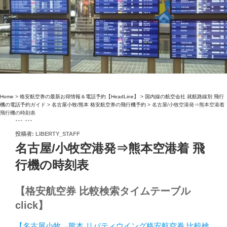
Home
>
格安航空券の最新お得情報＆電話予約【HeadLine】
>
国内線の航空会社 就航路線別 飛行
機の電話予約ガイド
>
名古屋小牧/熊本 格安航空券の飛行機予約
>
名古屋/小牧空港発⇒熊本空港着
飛行機の時刻表
``` ```
投
投稿者:
LIBERTY_STAFF
稿
名古屋/小牧空港発⇒熊本空港着 飛
日:
行機の時刻表
【格安航空券 比較検索タイムテーブル
click】
【名古屋小牧→熊本 リバティウイング格安航空券 比較検