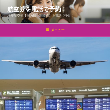
コ
航空券を電話で予約！
ン
テ
格安航空券【国内線・国際線】を電話で予約！
ン
ツ
メニュー
へ
ス
キ
ッ
プ