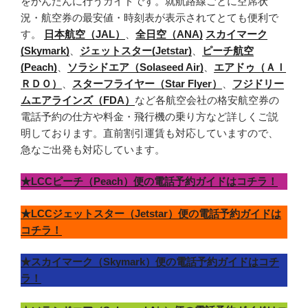
をかんたんに行うガイドです。就航路線ごとに空席状
況・航空券の最安値・時刻表が表示されてとても便利で
す。
日本航空（JAL）
、
全日空（ANA)
スカイマーク
(Skymark)
、
ジェットスター(Jetstar)
、
ピーチ航空
(Peach)
、
ソラシドエア（Solaseed Air)
、
エアドゥ（ＡＩ
ＲＤＯ）
、
スターフライヤー（Star Flyer）
、
フジドリー
ムエアラインズ（FDA）
など各航空会社の格安航空券の
電話予約の仕方や料金・飛行機の乗り方など詳しくご説
明しております。直前割引運賃も対応していますので、
急なご出発も対応しています。
★LCCピーチ（Peach）便の電話予約ガイドはコチラ！
★LCCジェットスター（Jetstar）便の電話予約ガイドは
コチラ！
★スカイマーク（Skymark）便の電話予約ガイドはコチ
ラ！