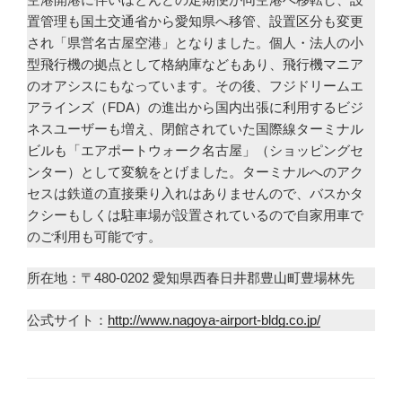
置管理も国土交通省から愛知県へ移管、設置区分も変更
され「県営名古屋空港」となりました。個人・法人の小
型飛行機の拠点として格納庫などもあり、飛行機マニア
のオアシスにもなっています。その後、フジドリームエ
アラインズ（FDA）の進出から国内出張に利用するビジ
ネスユーザーも増え、閉館されていた国際線ターミナル
ビルも「エアポートウォーク名古屋」（ショッピングセ
ンター）として変貌をとげました。ターミナルへのアク
セスは鉄道の直接乗り入れはありませんので、バスかタ
クシーもしくは駐車場が設置されているので自家用車で
のご利用も可能です。
所在地：〒480-0202 愛知県西春日井郡豊山町豊場林先
公式サイト：
http://www.nagoya-airport-bldg.co.jp/