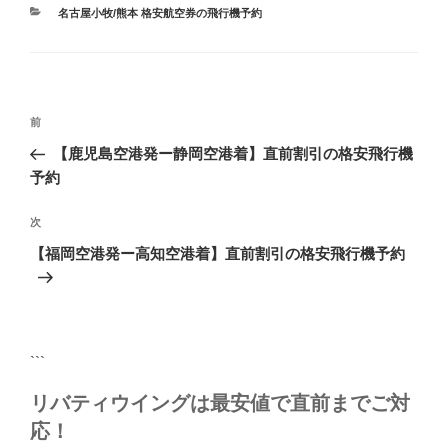
カ
名古屋小牧/熊本 格安航空券の飛行機予約
テ
ゴ
リ
ー
投
前
前
稿
の
【鹿児島空港発ー静岡空港着】直前割引の格安飛行機
ナ
投
予約
ビ
稿
ゲ
次
次
の
ー
【福岡空港発ー高知空港着】直前割引の格安飛行機予約
投
シ
稿
ョ
ン
```
リバティウイングは最安値で直前までご対
応！