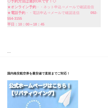
◇予約方法は選択OKです！◇
★
オンライン予約
・・ネット申込⇒メールで確認送信
★
電話予約
・・電話申込⇒メールで確認送信
092-
554-3155
平日：10：00～18：45
```
国内格安航空券を最安値で直前までご対応！