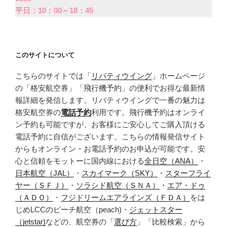
平日：10：00～18：45
このサイトについて
こちらのサイトでは「
リバティウイング
」ホームページ
の「格安航空券」「飛行機予約」の便利でお得な最新情
報詳細を発信します。リバティウイングで一番の魅力は
格安航空券の
電話予約
利用です。飛行機予約はオンライ
ン予約も可能ですが、お客様にご安心してご購入頂ける
電話予約に自信がございます。こちらの情報発信サイト
からもオンライン・お電話予約のお申込が可能です。安
心と信頼をモットーに国内線における
全日空（ANA）
・
日本航空（JAL）
・
スカイマーク（SKY）
・
スターフライ
ヤー（ＳＦＪ）
・
ソラシド航空（ＳＮＡ）
・
エア・ドゥ
（ＡＤＯ）
・
フジドリームエアラインズ（ＦＤＡ）
をは
じめLCCのピーチ航空（peach)・
ジェットスター
（jetstar)
などの、航空券の「
選び方
」「比較検索」から