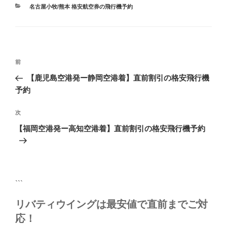
カ
名古屋小牧/熊本 格安航空券の飛行機予約
テ
ゴ
リ
ー
投
前
前
稿
の
【鹿児島空港発ー静岡空港着】直前割引の格安飛行機
ナ
投
予約
ビ
稿
ゲ
次
次
の
ー
【福岡空港発ー高知空港着】直前割引の格安飛行機予約
投
シ
稿
ョ
ン
```
リバティウイングは最安値で直前までご対
応！