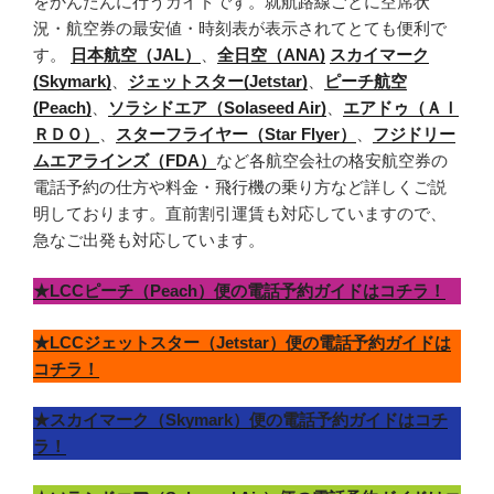
をかんたんに行うガイドです。就航路線ごとに空席状
況・航空券の最安値・時刻表が表示されてとても便利で
す。
日本航空（JAL）
、
全日空（ANA)
スカイマーク
(Skymark)
、
ジェットスター(Jetstar)
、
ピーチ航空
(Peach)
、
ソラシドエア（Solaseed Air)
、
エアドゥ（ＡＩ
ＲＤＯ）
、
スターフライヤー（Star Flyer）
、
フジドリー
ムエアラインズ（FDA）
など各航空会社の格安航空券の
電話予約の仕方や料金・飛行機の乗り方など詳しくご説
明しております。直前割引運賃も対応していますので、
急なご出発も対応しています。
★LCCピーチ（Peach）便の電話予約ガイドはコチラ！
★LCCジェットスター（Jetstar）便の電話予約ガイドは
コチラ！
★スカイマーク（Skymark）便の電話予約ガイドはコチ
ラ！