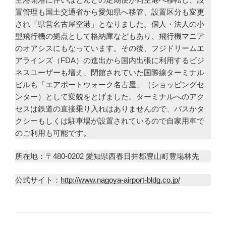
置管理も国土交通省から愛知県へ移管、設置区分も変更
され「県営名古屋空港」となりました。個人・法人の小
型飛行機の拠点として格納庫などもあり、飛行機マニア
のオアシスにもなっています。その後、フジドリームエ
アラインズ（FDA）の進出から国内出張に利用するビジ
ネスユーザーも増え、閉館されていた国際線ターミナル
ビルも「エアポートウォーク名古屋」（ショッピングセ
ンター）として変貌をとげました。ターミナルへのアク
セスは鉄道の直接乗り入れはありませんので、バスかタ
クシーもしくは駐車場が設置されているので自家用車で
のご利用も可能です。
所在地：〒480-0202 愛知県西春日井郡豊山町豊場林先
公式サイト：
http://www.nagoya-airport-bldg.co.jp/