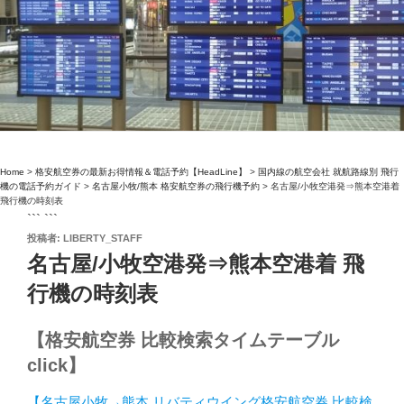
Home
>
格安航空券の最新お得情報＆電話予約【HeadLine】
>
国内線の航空会社 就航路線別 飛行
機の電話予約ガイド
>
名古屋小牧/熊本 格安航空券の飛行機予約
>
名古屋/小牧空港発⇒熊本空港着
飛行機の時刻表
``` ```
投
投稿者:
LIBERTY_STAFF
稿
名古屋/小牧空港発⇒熊本空港着 飛
日:
行機の時刻表
【格安航空券 比較検索タイムテーブル
click】
【名古屋小牧→熊本 リバティウイング格安航空券 比較検