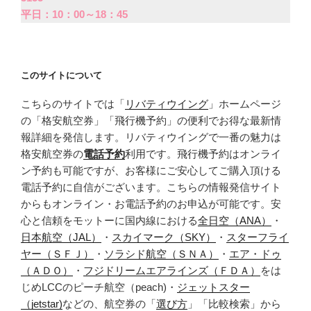
平日：10：00～18：45
このサイトについて
こちらのサイトでは「
リバティウイング
」ホームページ
の「格安航空券」「飛行機予約」の便利でお得な最新情
報詳細を発信します。リバティウイングで一番の魅力は
格安航空券の
電話予約
利用です。飛行機予約はオンライ
ン予約も可能ですが、お客様にご安心してご購入頂ける
電話予約に自信がございます。こちらの情報発信サイト
からもオンライン・お電話予約のお申込が可能です。安
心と信頼をモットーに国内線における
全日空（ANA）
・
日本航空（JAL）
・
スカイマーク（SKY）
・
スターフライ
ヤー（ＳＦＪ）
・
ソラシド航空（ＳＮＡ）
・
エア・ドゥ
（ＡＤＯ）
・
フジドリームエアラインズ（ＦＤＡ）
をは
じめLCCのピーチ航空（peach)・
ジェットスター
（jetstar)
などの、航空券の「
選び方
」「比較検索」から