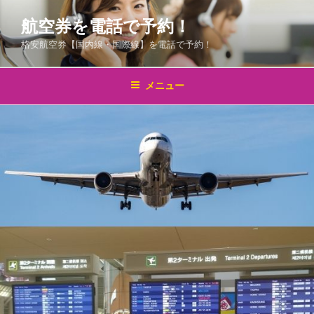
コ
航空券を電話で予約！
ン
テ
格安航空券【国内線・国際線】を電話で予約！
ン
ツ
メニュー
へ
ス
キ
ッ
プ