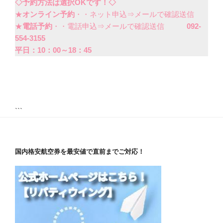
◇予約方法は選択OKです！◇
★
オンライン予約
・・ネット申込⇒メールで確認送信
★
電話予約
・・電話申込⇒メールで確認送信
092-
554-3155
平日：10：00～18：45
```
国内格安航空券を最安値で直前までご対応！