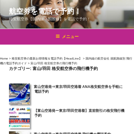
コ
航空券を電話で予約！
ン
テ
格安航空券【国内線・国際線】を電話で予約！
ン
ツ
メニュー
へ
ス
キ
Home
>
格安航空券の最新お得情報＆電話予約【HeadLine】
>
国内線の航空会社 就航路線別 飛行
ッ
機の電話予約ガイド
>
富山/羽田 格安航空券の飛行機予約
プ
カテゴリー:
富山/羽田 格安航空券の飛行機予約
投
富山空港発⇒東京/羽田空港着 ANA格安航空券を手軽に
電話予約
稿
日:
投
【富山空港発ー東京/羽田空港着】直前割引の格安飛行機
予約
稿
日:
投