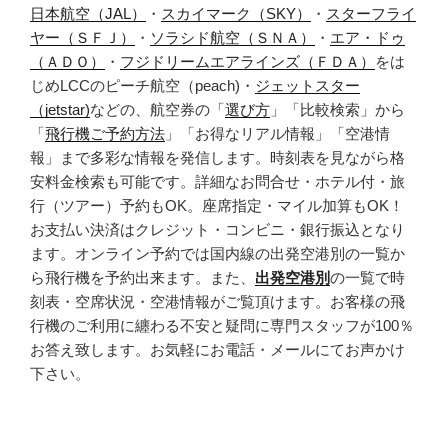
日本航空（JAL）
・
スカイマーク（SKY）
・
スターフライ
ヤー（ＳＦＪ）
・
ソラシド航空（ＳＮＡ）
・
エア・ドゥ
（ＡＤＯ）
・
フジドリームエアラインズ（ＦＤＡ）
をは
じめLCCのピーチ航空（peach)・
ジェットスター
（jetstar)
などの、航空券の「
選び方
」「比較検索」から
「
飛行機ご予約方法
」「お得なリアル情報」「空港情
報」まで多彩な情報を発信します。時刻表を見ながら格
安料金検索も可能です。詳細なお問合せ・ホテル付・旅
行（ツアー）予約もOK。座席指定・マイル加算もOK！
お支払い決済はクレジット・コンビニ・銀行振込となり
ます。オンライン予約では国内線の出発空港別の一覧か
ら飛行機を予約出来ます。また、
出発空港別
の一覧で時
刻表・空席状況・空港情報がご覧頂けます。お客様の飛
行機のご利用に纏わる不安と疑問に専門スタッフが100％
お答え致します。お気軽にお電話・メールにてお声かけ
下さい。