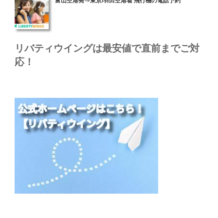
富山空港発⇒東京/羽田空港着 飛行機の電話予約
稿
日:
リバティウイングは最安値で直前までご対
応！