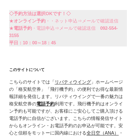
◇予約方法は選択OKです！◇
★
オンライン予約
・・ネット申込⇒メールで確認送信
★
電話予約
・電話申込⇒メールで確認送信
092-554-
3155
平日：10：00～18：45
このサイトについて
こちらのサイトでは「
リバティウイング
」ホームページ
の「格安航空券」「飛行機予約」の便利でお得な最新情
報詳細を発信します。リバティウイングで一番の魅力は
格安航空券の
電話予約
利用です。飛行機予約はオンライ
ン予約も可能ですが、お客様にご安心してご購入頂ける
電話予約に自信がございます。こちらの情報発信サイト
からもオンライン・お電話予約のお申込が可能です。安
心と信頼をモットーに国内線における
全日空（ANA）
・