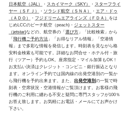
日本航空（JAL）
・
スカイマーク（SKY）
・
スターフライ
ヤー（ＳＦＪ）
・
ソラシド航空（ＳＮＡ）
・
エア・ドゥ
（ＡＤＯ）
・
フジドリームエアラインズ（ＦＤＡ）
をは
じめLCCのピーチ航空（peach)・
ジェットスター
（jetstar)
などの、航空券の「
選び方
」「比較検索」から
「
飛行機ご予約方法
」「お得なリアル情報」「空港情
報」まで多彩な情報を発信します。時刻表を見ながら格
安料金検索も可能です。詳細なお問合せ・ホテル付・旅
行（ツアー）予約もOK。座席指定・マイル加算もOK！
お支払い決済はクレジット・コンビニ・銀行振込となり
ます。オンライン予約では国内線の出発空港別の一覧か
ら飛行機を予約出来ます。また、
出発空港別
の一覧で時
刻表・空席状況・空港情報がご覧頂けます。お客様の飛
行機のご利用に纏わる不安と疑問に専門スタッフが100％
お答え致します。お気軽にお電話・メールにてお声かけ
下さい。