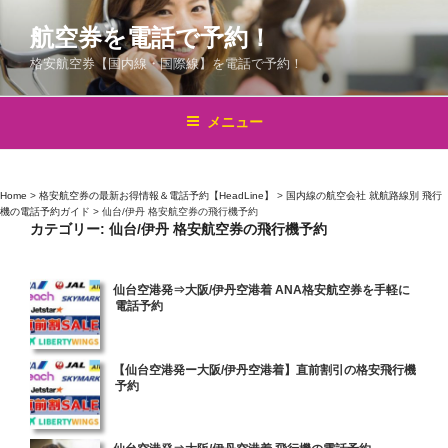
コ
航空券を電話で予約！
ン
テ
格安航空券【国内線・国際線】を電話で予約！
ン
ツ
メニュー
へ
ス
キ
Home
>
格安航空券の最新お得情報＆電話予約【HeadLine】
>
国内線の航空会社 就航路線別 飛行
ッ
機の電話予約ガイド
>
仙台/伊丹 格安航空券の飛行機予約
プ
カテゴリー:
仙台/伊丹 格安航空券の飛行機予約
投
仙台空港発⇒大阪/伊丹空港着 ANA格安航空券を手軽に
電話予約
稿
日:
投
【仙台空港発ー大阪/伊丹空港着】直前割引の格安飛行機
予約
稿
日:
投