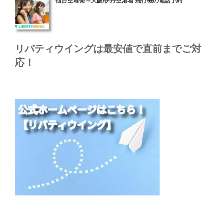
仙台空港発⇒大阪/伊丹空港着 飛行機の電話予約
稿
日:
リバティウイングは最安値で直前までご対
応！