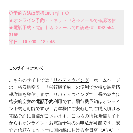
◇予約方法は選択OKです！◇
★
オンライン予約
・・ネット申込⇒メールで確認送信
★
電話予約
・電話申込⇒メールで確認送信
092-554-
3155
平日：10：00～18：45
このサイトについて
こちらのサイトでは「
リバティウイング
」ホームページ
の「格安航空券」「飛行機予約」の便利でお得な最新情
報詳細を発信します。リバティウイングで一番の魅力は
格安航空券の
電話予約
利用です。飛行機予約はオンライ
ン予約も可能ですが、お客様にご安心してご購入頂ける
電話予約に自信がございます。こちらの情報発信サイト
からもオンライン・お電話予約のお申込が可能です。安
心と信頼をモットーに国内線における
全日空（ANA）
・