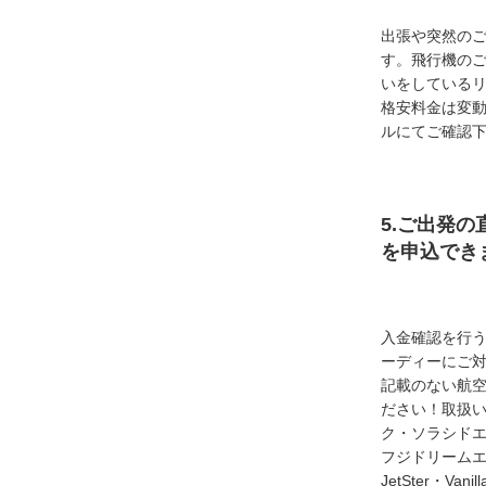
出張や突然の
す。飛行機の
いをしている
格安料金は変
ルにてご確認
5.ご出発の
を申込でき
入金確認を行
ーディーにご
記載のない航
ださい！取扱い
ク・ソラシド
フジドリームエア
JetSter・Van