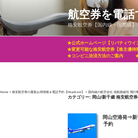
コ
ン
航空券を電話
テ
格安航空券【国内線・国際線】
ン
ツ
へ
★公式ホームページ【リバティウイ
ス
★変更可能な格安航空券【株主優待
キ
★コンビニ決済方法のご案内
ッ
プ
Home
>
格安航空券の最新お得情報＆電話予約【HeadLine】
>
国内線の航空会社 就航路線別 飛行
カテゴリー:
岡山/新千歳 格安航空
投
岡山空港発⇒新
稿
予約
日: