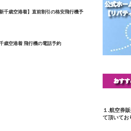
新千歳空港着】直前割引の格安飛行機予
千歳空港着 飛行機の電話予約
１.航空券
て頂いてお