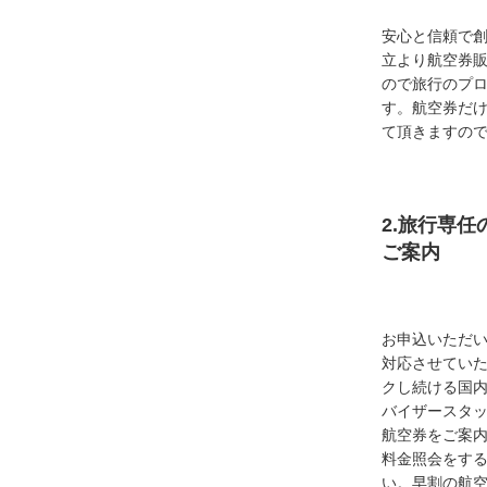
安心と信頼で創
立より航空券
ので旅行のプ
す。航空券だ
て頂きますの
2.旅行専
ご案内
お申込いただ
対応させてい
クし続ける国
バイザースタ
航空券をご案内
料金照会をす
い。早割の航