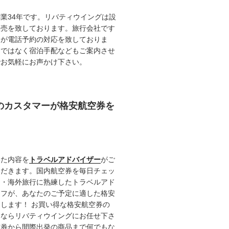
業34年です。リバティウイングは設
販売を致しております。旅行会社です
ロが電話予約の対応を致しておりま
けではなく宿泊手配などもご案内させ
でお気軽にお声かけ下さい。
任のカスタマーが格安航空券を
いた内容を
トラベルアドバイザー
がご
ただきます。国内航空券を毎日チェッ
内・海外旅行に熟練したトラベルアド
ッフが、あなたのご予定に適した格安
します！ お買い得な格安航空券の
るならリバティウイングにお任せ下さ
空券から間際出発の商品まで何でもな