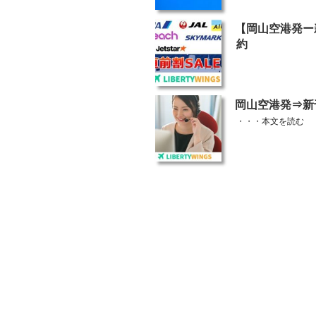
投
【岡山空港発ー
稿
約
日:
投
岡山空港発⇒新
稿
・・・
本文を読む
日: