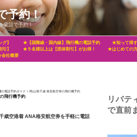
で予約！
を電話で予約！
ング】
★【国際線・国内線】飛行機の電話予約
★知って得す
割引】
★５名様以上は【団体割引】がお得！
★はじめての
★会社概要
機の電話予約ガイド
>
岡山/新千歳 格安航空券の飛行機予約
券の飛行機予約
リバテ
で直前
千歳空港着 ANA格安航空券を手軽に電話