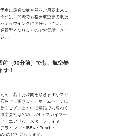
ご予定に最適な航空券をご用意出来ま
ご予約は、間際でも格安航空券の取扱
リバティウイングにお任せ下さい。！
動運賃型となりますのでお電話・メー
下さい。
直前（90分前）でも、航空券
ます！
うため、若干お時間を頂きますがスピ
対応させて頂きます。ホームページに
空券もございますので電話でお尋ねく
航空会社はANA・JAL・スカイマー
エア・エアドゥ・スターフライヤー・
ラインズ・IBEX・Peach・
illaAirの11社になります。