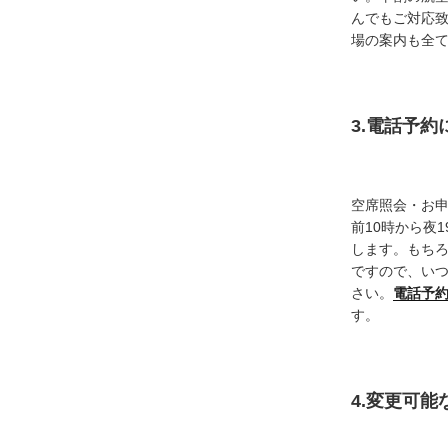
んでもご対応
場の案内も全
3.電話予
空席照会・お
前10時から夜
します。もち
ですので、い
さい。
電話予
す。
4.変更可