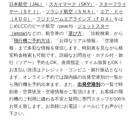
日本航空（JAL）
・
スカイマーク（SKY）
・
スターフライ
ヤー（ＳＦＪ）
・
ソラシド航空（ＳＮＡ）
・
エア・ドゥ
（ＡＤＯ）
・
フジドリームエアラインズ（ＦＤＡ）
をは
じめLCCのピーチ航空（peach)・
ジェットスター
（jetstar)
などの、航空券の「
選び方
」「比較検索」から
「
飛行機ご予約方法
」「お得なリアル情報」「空港情
報」まで多彩な情報を発信します。時刻表を見ながら格
安料金検索も可能です。詳細なお問合せ・ホテル付・旅
行（ツアー）予約もOK。座席指定・マイル加算もOK！
お支払い決済はクレジット・コンビニ・銀行振込となり
ます。オンライン予約では国内線の出発空港別の一覧か
ら飛行機を予約出来ます。また、
出発空港別
の一覧で時
刻表・空席状況・空港情報がご覧頂けます。お客様の飛
行機のご利用に纏わる不安と疑問に専門スタッフが100％
お答え致します。お気軽にお電話・メールにてお声かけ
下さい。