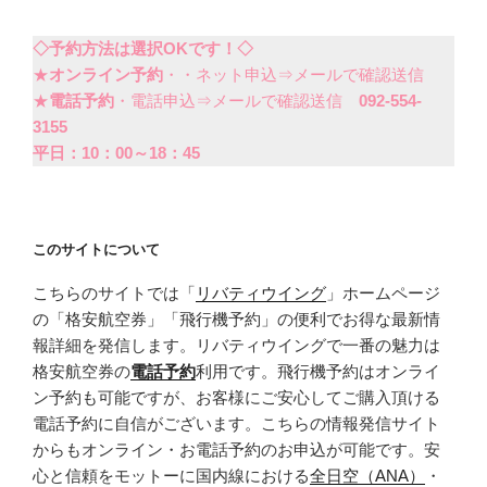
◇予約方法は選択OKです！◇
★
オンライン予約
・・ネット申込⇒メールで確認送信
★
電話予約
・電話申込⇒メールで確認送信
092-554-
3155
平日：10：00～18：45
このサイトについて
こちらのサイトでは「
リバティウイング
」ホームページ
の「格安航空券」「飛行機予約」の便利でお得な最新情
報詳細を発信します。リバティウイングで一番の魅力は
格安航空券の
電話予約
利用です。飛行機予約はオンライ
ン予約も可能ですが、お客様にご安心してご購入頂ける
電話予約に自信がございます。こちらの情報発信サイト
からもオンライン・お電話予約のお申込が可能です。安
心と信頼をモットーに国内線における
全日空（ANA）
・