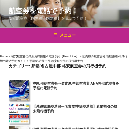
コ
航空券を電話で予約！
ン
テ
格安航空券【国内線・国際線】を電話で予約！
ン
ツ
メニュー
へ
ス
キ
Home
>
格安航空券の最新お得情報＆電話予約【HeadLine】
>
国内線の航空会社 就航路線別 飛行
ッ
機の電話予約ガイド
>
那覇/名古屋中部 格安航空券の飛行機予約
プ
カテゴリー:
那覇/名古屋中部 格安航空券の飛行機予約
投
沖縄/那覇空港発⇒名古屋/中部空港着 ANA格安航空券を
手軽に電話予約
稿
日:
投
【沖縄/那覇空港発ー名古屋/中部空港着】直前割引の格
安飛行機予約
稿
日:
投