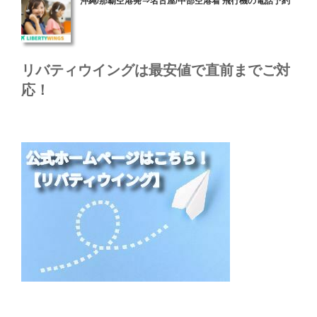
沖縄/那覇空港発⇒名古屋/中部空港着 飛行機の電話予約
稿
日:
リバティウイングは最安値で直前までご対
応！