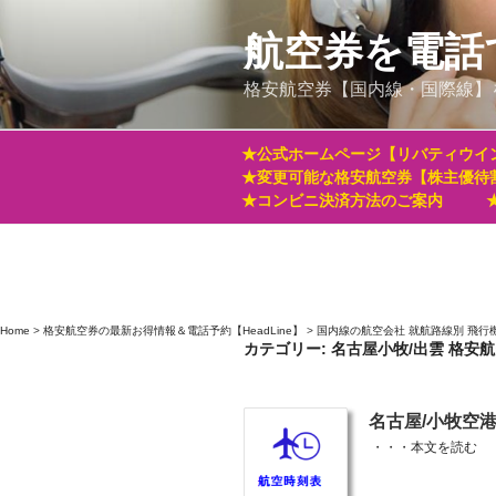
コ
ン
航空券を電話
テ
格安航空券【国内線・国際線】
ン
ツ
へ
★公式ホームページ【リバティウイ
ス
★変更可能な格安航空券【株主優待
キ
★コンビニ決済方法のご案内
ッ
プ
Home
>
格安航空券の最新お得情報＆電話予約【HeadLine】
>
国内線の航空会社 就航路線別 飛行
カテゴリー:
名古屋小牧/出雲 格安
投
名古屋/小牧空
稿
・・・
本文を読む
日: