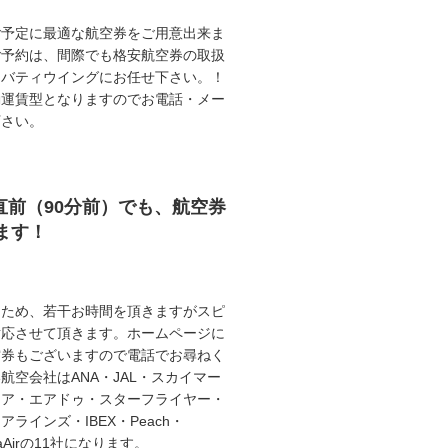
ご予定に最適な航空券をご用意出来ま
ご予約は、間際でも格安航空券の取扱
リバティウイングにお任せ下さい。！
動運賃型となりますのでお電話・メー
下さい。
直前（90分前）でも、航空券
ます！
うため、若干お時間を頂きますがスピ
対応させて頂きます。ホームページに
空券もございますので電話でお尋ねく
航空会社はANA・JAL・スカイマー
エア・エアドゥ・スターフライヤー・
ラインズ・IBEX・Peach・
illaAirの11社になります。