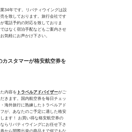
業34年です。リバティウイングは設
販売を致しております。旅行会社です
ロが電話予約の対応を致しておりま
けではなく宿泊手配などもご案内させ
でお気軽にお声かけ下さい。
任のカスタマーが格安航空券を
いた内容を
トラベルアドバイザー
がご
ただきます。国内航空券を毎日チェッ
内・海外旅行に熟練したトラベルアド
ッフが、あなたのご予定に適した格安
します！ お買い得な格安航空券の
るならリバティウイングにお任せ下さ
空券から間際出発の商品まで何でもな