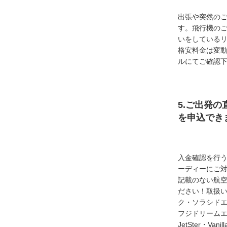
出張や突然の
す。飛行機の
いをしている
格安料金は変
ルにてご確認
5.ご出発の
を申込でき
入金確認を行
ーディーにご
記載のない航
ださい！取扱い
ク・ソラシド
フジドリームエア
JetSter・Van