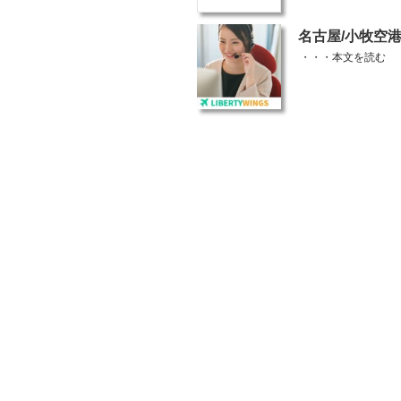
投
名古屋/小牧空
稿
・・・
本文を読む
日: