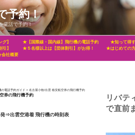
で予約！
を電話で予約！
ング】
★【国際線・国内線】飛行機の電話予約
★知って得す
割引】
★５名様以上は【団体割引】がお得！
★はじめての
★会社概要
機の電話予約ガイド
>
名古屋小牧/出雲 格安航空券の飛行機予約
航空券の飛行機予約
リバテ
で直前
港発⇒出雲空港着 飛行機の時刻表