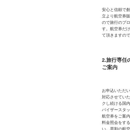
安心と信頼で創
立より航空券
ので旅行のプ
す。航空券だ
て頂きますの
2.旅行専
ご案内
お申込いただ
対応させてい
クし続ける国
バイザースタ
航空券をご案内
料金照会をす
い。早割の航