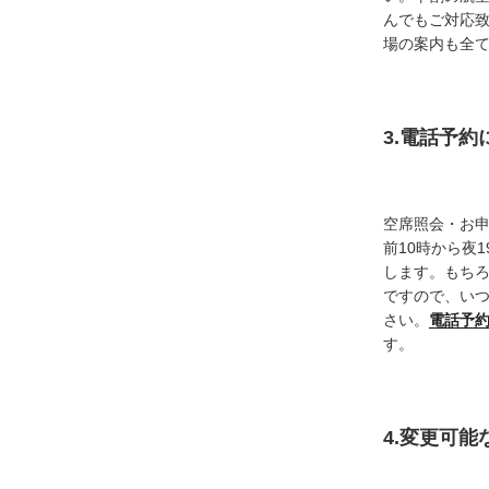
んでもご対応
場の案内も全
3.電話予
空席照会・お
前10時から夜
します。もち
ですので、い
さい。
電話予
す。
4.変更可