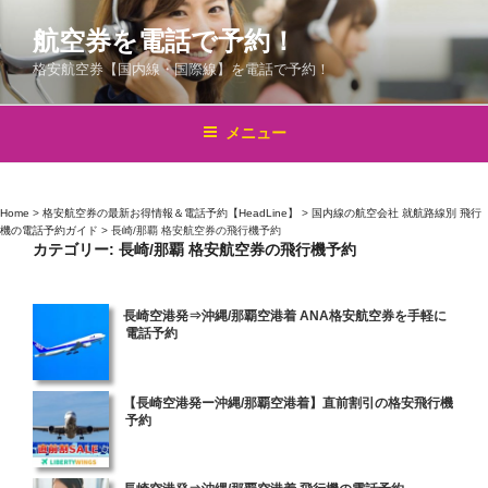
コ
航空券を電話で予約！
ン
テ
格安航空券【国内線・国際線】を電話で予約！
ン
ツ
メニュー
へ
ス
キ
Home
>
格安航空券の最新お得情報＆電話予約【HeadLine】
>
国内線の航空会社 就航路線別 飛行
ッ
機の電話予約ガイド
>
長崎/那覇 格安航空券の飛行機予約
プ
カテゴリー:
長崎/那覇 格安航空券の飛行機予約
投
長崎空港発⇒沖縄/那覇空港着 ANA格安航空券を手軽に
電話予約
稿
日:
投
【長崎空港発ー沖縄/那覇空港着】直前割引の格安飛行機
予約
稿
日:
投