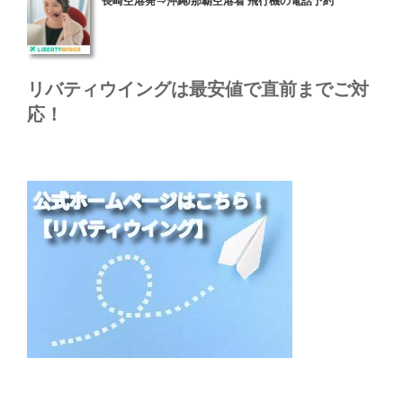
長崎空港発⇒沖縄/那覇空港着 飛行機の電話予約
稿
日:
リバティウイングは最安値で直前までご対
応！