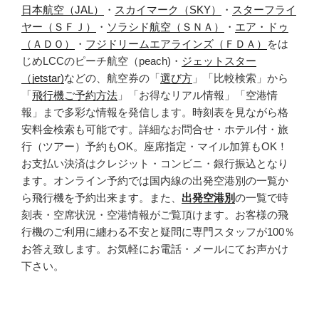
日本航空（JAL）
・
スカイマーク（SKY）
・
スターフライ
ヤー（ＳＦＪ）
・
ソラシド航空（ＳＮＡ）
・
エア・ドゥ
（ＡＤＯ）
・
フジドリームエアラインズ（ＦＤＡ）
をは
じめLCCのピーチ航空（peach)・
ジェットスター
（jetstar)
などの、航空券の「
選び方
」「比較検索」から
「
飛行機ご予約方法
」「お得なリアル情報」「空港情
報」まで多彩な情報を発信します。時刻表を見ながら格
安料金検索も可能です。詳細なお問合せ・ホテル付・旅
行（ツアー）予約もOK。座席指定・マイル加算もOK！
お支払い決済はクレジット・コンビニ・銀行振込となり
ます。オンライン予約では国内線の出発空港別の一覧か
ら飛行機を予約出来ます。また、
出発空港別
の一覧で時
刻表・空席状況・空港情報がご覧頂けます。お客様の飛
行機のご利用に纏わる不安と疑問に専門スタッフが100％
お答え致します。お気軽にお電話・メールにてお声かけ
下さい。