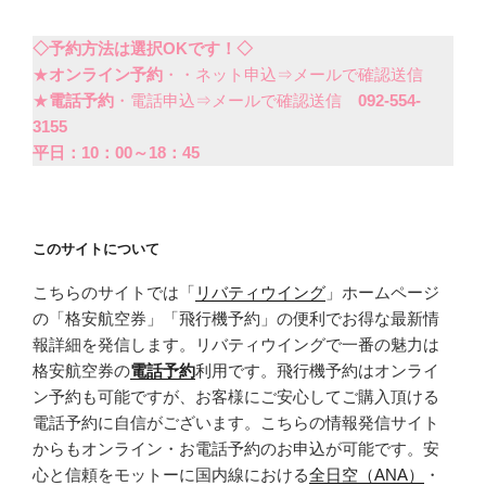
◇予約方法は選択OKです！◇
★
オンライン予約
・・ネット申込⇒メールで確認送信
★
電話予約
・電話申込⇒メールで確認送信
092-554-
3155
平日：10：00～18：45
このサイトについて
こちらのサイトでは「
リバティウイング
」ホームページ
の「格安航空券」「飛行機予約」の便利でお得な最新情
報詳細を発信します。リバティウイングで一番の魅力は
格安航空券の
電話予約
利用です。飛行機予約はオンライ
ン予約も可能ですが、お客様にご安心してご購入頂ける
電話予約に自信がございます。こちらの情報発信サイト
からもオンライン・お電話予約のお申込が可能です。安
心と信頼をモットーに国内線における
全日空（ANA）
・