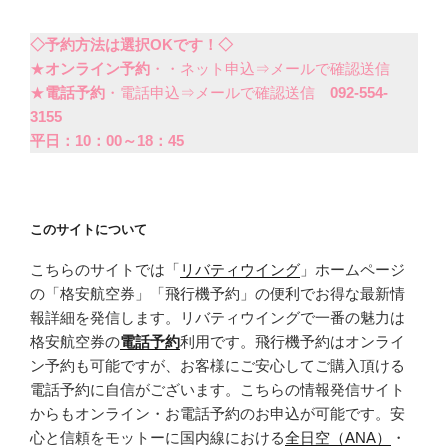
◇予約方法は選択OKです！◇
★
オンライン予約
・・ネット申込⇒メールで確認送信
★
電話予約
・電話申込⇒メールで確認送信
092-554-
3155
平日：10：00～18：45
このサイトについて
こちらのサイトでは「
リバティウイング
」ホームページ
の「格安航空券」「飛行機予約」の便利でお得な最新情
報詳細を発信します。リバティウイングで一番の魅力は
格安航空券の
電話予約
利用です。飛行機予約はオンライ
ン予約も可能ですが、お客様にご安心してご購入頂ける
電話予約に自信がございます。こちらの情報発信サイト
からもオンライン・お電話予約のお申込が可能です。安
心と信頼をモットーに国内線における
全日空（ANA）
・