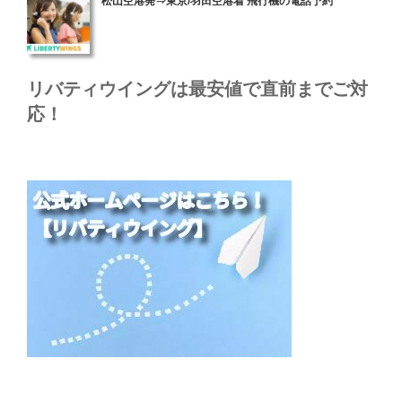
松山空港発⇒東京/羽田空港着 飛行機の電話予約
稿
日:
リバティウイングは最安値で直前までご対
応！