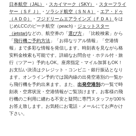
日本航空（JAL）
・
スカイマーク（SKY）
・
スターフライ
ヤー（ＳＦＪ）
・
ソラシド航空（ＳＮＡ）
・
エア・ドゥ
（ＡＤＯ）
・
フジドリームエアラインズ（ＦＤＡ）
をは
じめLCCのピーチ航空（peach)・
ジェットスター
（jetstar)
などの、航空券の「
選び方
」「比較検索」から
「
飛行機ご予約方法
」「お得なリアル情報」「空港情
報」まで多彩な情報を発信します。時刻表を見ながら格
安料金検索も可能です。詳細なお問合せ・ホテル付・旅
行（ツアー）予約もOK。座席指定・マイル加算もOK！
お支払い決済はクレジット・コンビニ・銀行振込となり
ます。オンライン予約では国内線の出発空港別の一覧か
ら飛行機を予約出来ます。また、
出発空港別
の一覧で時
刻表・空席状況・空港情報がご覧頂けます。お客様の飛
行機のご利用に纏わる不安と疑問に専門スタッフが100％
お答え致します。お気軽にお電話・メールにてお声かけ
下さい。