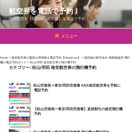
コ
航空券を電話で予約！
ン
テ
格安航空券【国内線・国際線】を電話で予約！
ン
ツ
メニュー
へ
ス
キ
Home
>
格安航空券の最新お得情報＆電話予約【HeadLine】
>
国内線の航空会社 就航路線別 飛行
ッ
機の電話予約ガイド
>
松山/羽田 格安航空券の飛行機予約
プ
カテゴリー:
松山/羽田 格安航空券の飛行機予約
投
松山空港発⇒東京/羽田空港着 ANA格安航空券を手軽に
電話予約
稿
日:
投
【松山空港発ー東京/羽田空港着】直前割引の格安飛行機
予約
稿
日:
投