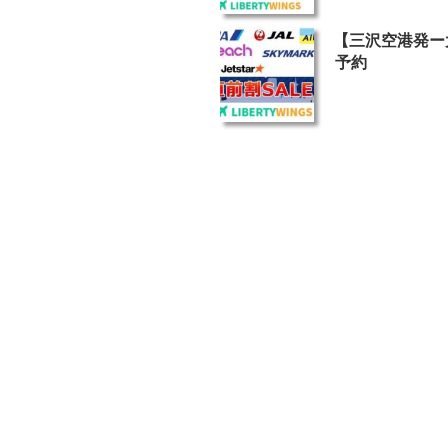
投
【三沢空港発ー
稿
予約
日: