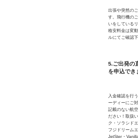
出張や突然の
す。飛行機の
いをしている
格安料金は変
ルにてご確認
5.ご出発の
を申込でき
入金確認を行
ーディーにご
記載のない航
ださい！取扱い
ク・ソラシド
フジドリームエア
JetSter・Van