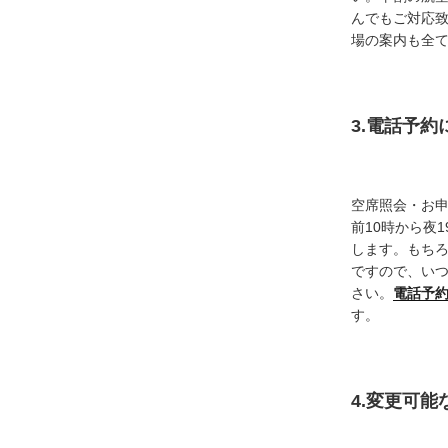
んでもご対応
場の案内も全
3.電話予
空席照会・お
前10時から夜
します。もち
ですので、い
さい。
電話予
す。
4.変更可