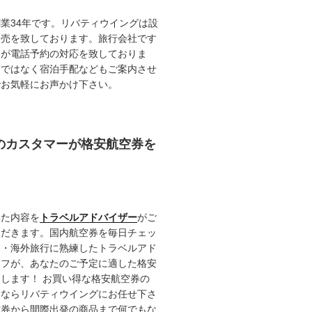
業34年です。リバティウイングは設
販売を致しております。旅行会社です
ロが電話予約の対応を致しておりま
けではなく宿泊手配などもご案内させ
でお気軽にお声かけ下さい。
任のカスタマーが格安航空券を
いた内容を
トラベルアドバイザー
がご
ただきます。国内航空券を毎日チェッ
内・海外旅行に熟練したトラベルアド
ッフが、あなたのご予定に適した格安
します！ お買い得な格安航空券の
るならリバティウイングにお任せ下さ
空券から間際出発の商品まで何でもな