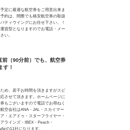
ご予定に最適な航空券をご用意出来ま
ご予約は、間際でも格安航空券の取扱
リバティウイングにお任せ下さい。！
動運賃型となりますのでお電話・メー
下さい。
直前（90分前）でも、航空券
ます！
うため、若干お時間を頂きますがスピ
対応させて頂きます。ホームページに
空券もございますので電話でお尋ねく
航空会社はANA・JAL・スカイマー
エア・エアドゥ・スターフライヤー・
ラインズ・IBEX・Peach・
illaAirの11社になります。