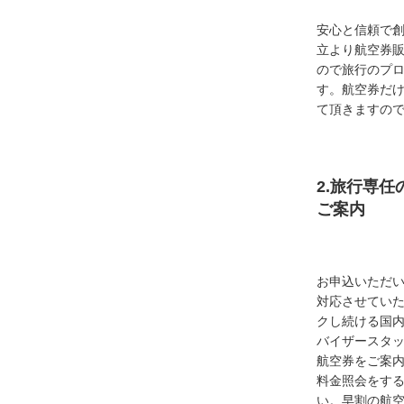
安心と信頼で創
立より航空券
ので旅行のプ
す。航空券だ
て頂きますの
2.旅行専
ご案内
お申込いただ
対応させてい
クし続ける国
バイザースタ
航空券をご案内
料金照会をす
い。早割の航