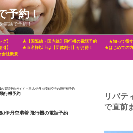
で予約！
を電話で予約！
ング】
★【国際線・国内線】飛行機の電話予約
★知って得す
割引】
★５名様以上は【団体割引】がお得！
★はじめての
★会社概要
機の電話予約ガイド
>
三沢/伊丹 格安航空券の飛行機予約
の飛行機予約
リバテ
で直前
阪/伊丹空港着 飛行機の電話予約