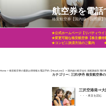
コ
ン
航空券を電話
テ
格安航空券【国内線・国際線】
ン
ツ
へ
★公式ホームページ【リバティウイ
ス
★変更可能な格安航空券【株主優待
キ
★コンビニ決済方法のご案内
ッ
プ
Home
>
格安航空券の最新お得情報＆電話予約【HeadLine】
>
国内線の航空会社 就航路線別 飛行
カテゴリー:
三沢/伊丹 格安航空券
投
三沢空港発⇒大
稿
・・・
本文を読む
日: