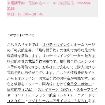
★
電話予約
・電話申込⇒メールで確認送信
092-554-
3155
平日：10：00～18：45
このサイトについて
こちらのサイトでは「
リバティウイング
」ホームページ
の「格安航空券」「飛行機予約」の便利でお得な最新情
報詳細を発信します。リバティウイングで一番の魅力は
格安航空券の
電話予約
利用です。飛行機予約はオンライ
ン予約も可能ですが、お客様にご安心してご購入頂ける
電話予約に自信がございます。こちらの情報発信サイト
からもオンライン・お電話予約のお申込が可能です。安
心と信頼をモットーに国内線における
全日空（ANA）
・
日本航空（JAL）
・
スカイマーク（SKY）
・
スターフライ
ヤー（ＳＦＪ）
・
ソラシド航空（ＳＮＡ）
・
エア・ドゥ
（ＡＤＯ）
・
フジドリームエアラインズ（ＦＤＡ）
をは