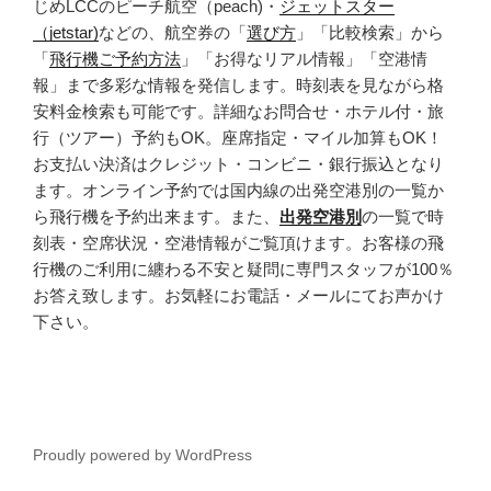
じめLCCのピーチ航空（peach)・
ジェットスター
（jetstar)
などの、航空券の「
選び方
」「比較検索」から
「
飛行機ご予約方法
」「お得なリアル情報」「空港情
報」まで多彩な情報を発信します。時刻表を見ながら格
安料金検索も可能です。詳細なお問合せ・ホテル付・旅
行（ツアー）予約もOK。座席指定・マイル加算もOK！
お支払い決済はクレジット・コンビニ・銀行振込となり
ます。オンライン予約では国内線の出発空港別の一覧か
ら飛行機を予約出来ます。また、
出発空港別
の一覧で時
刻表・空席状況・空港情報がご覧頂けます。お客様の飛
行機のご利用に纏わる不安と疑問に専門スタッフが100％
お答え致します。お気軽にお電話・メールにてお声かけ
下さい。
Proudly powered by WordPress