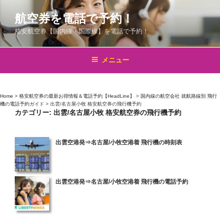
コ
航空券を電話で予約！
ン
テ
格安航空券【国内線・国際線】を電話で予約！
ン
ツ
メニュー
へ
ス
キ
Home
>
格安航空券の最新お得情報＆電話予約【HeadLine】
>
国内線の航空会社 就航路線別 飛行
ッ
機の電話予約ガイド
>
出雲/名古屋小牧 格安航空券の飛行機予約
プ
カテゴリー:
出雲/名古屋小牧 格安航空券の飛行機予約
投
出雲空港発⇒名古屋/小牧空港着 飛行機の時刻表
稿
日:
投
出雲空港発⇒名古屋/小牧空港着 飛行機の電話予約
稿
日: