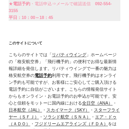
★
電話予約
・電話申込⇒メールで確認送信
092-554-
3155
平日：10：00～18：45
このサイトについて
こちらのサイトでは「
リバティウイング
」ホームページ
の「格安航空券」「飛行機予約」の便利でお得な最新情
報詳細を発信します。リバティウイングで一番の魅力は
格安航空券の
電話予約
利用です。飛行機予約はオンライ
ン予約も可能ですが、お客様にご安心してご購入頂ける
電話予約に自信がございます。こちらの情報発信サイト
からもオンライン・お電話予約のお申込が可能です。安
心と信頼をモットーに国内線における
全日空（ANA）
・
日本航空（JAL）
・
スカイマーク（SKY）
・
スターフライ
ヤー（ＳＦＪ）
・
ソラシド航空（ＳＮＡ）
・
エア・ドゥ
（ＡＤＯ）
・
フジドリームエアラインズ（ＦＤＡ）
をは