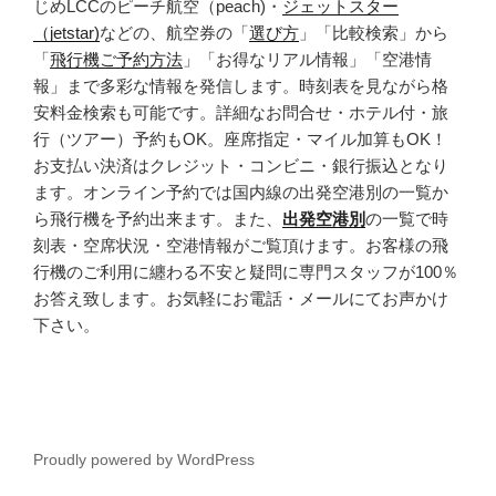
じめLCCのピーチ航空（peach)・
ジェットスター
（jetstar)
などの、航空券の「
選び方
」「比較検索」から
「
飛行機ご予約方法
」「お得なリアル情報」「空港情
報」まで多彩な情報を発信します。時刻表を見ながら格
安料金検索も可能です。詳細なお問合せ・ホテル付・旅
行（ツアー）予約もOK。座席指定・マイル加算もOK！
お支払い決済はクレジット・コンビニ・銀行振込となり
ます。オンライン予約では国内線の出発空港別の一覧か
ら飛行機を予約出来ます。また、
出発空港別
の一覧で時
刻表・空席状況・空港情報がご覧頂けます。お客様の飛
行機のご利用に纏わる不安と疑問に専門スタッフが100％
お答え致します。お気軽にお電話・メールにてお声かけ
下さい。
Proudly powered by WordPress