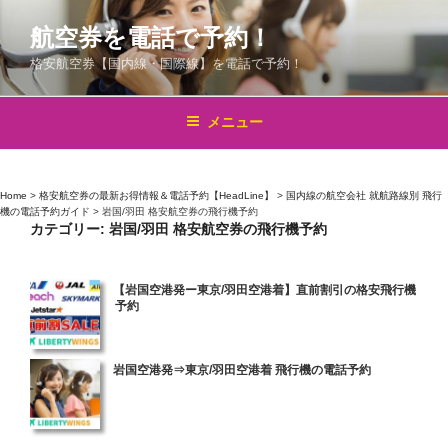
コ
航空券を電話で予約！
ン
テ
格安航空券【国内線・国際線】を電話で予約！
ン
ツ
メニュー
へ
ス
キ
Home
>
格安航空券の最新お得情報＆電話予約【HeadLine】
>
国内線の航空会社 就航路線別 飛行
ッ
機の電話予約ガイド
>
岩国/羽田 格安航空券の飛行機予約
プ
カテゴリー:
岩国/羽田 格安航空券の飛行機予約
投
【岩国空港発ー東京/羽田空港着】直前割引の格安飛行機
予約
稿
日:
投
岩国空港発⇒東京/羽田空港着 飛行機の電話予約
稿
日: