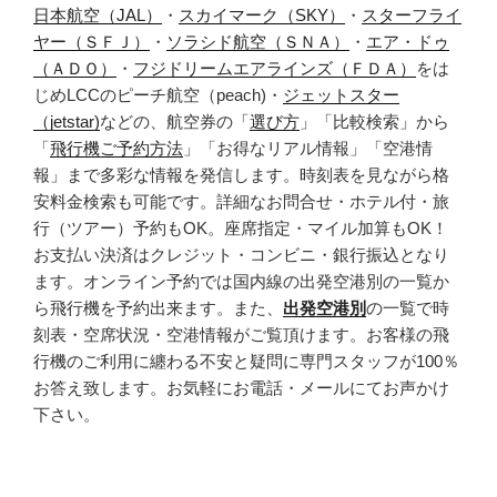
日本航空（JAL）
・
スカイマーク（SKY）
・
スターフライ
ヤー（ＳＦＪ）
・
ソラシド航空（ＳＮＡ）
・
エア・ドゥ
（ＡＤＯ）
・
フジドリームエアラインズ（ＦＤＡ）
をは
じめLCCのピーチ航空（peach)・
ジェットスター
（jetstar)
などの、航空券の「
選び方
」「比較検索」から
「
飛行機ご予約方法
」「お得なリアル情報」「空港情
報」まで多彩な情報を発信します。時刻表を見ながら格
安料金検索も可能です。詳細なお問合せ・ホテル付・旅
行（ツアー）予約もOK。座席指定・マイル加算もOK！
お支払い決済はクレジット・コンビニ・銀行振込となり
ます。オンライン予約では国内線の出発空港別の一覧か
ら飛行機を予約出来ます。また、
出発空港別
の一覧で時
刻表・空席状況・空港情報がご覧頂けます。お客様の飛
行機のご利用に纏わる不安と疑問に専門スタッフが100％
お答え致します。お気軽にお電話・メールにてお声かけ
下さい。