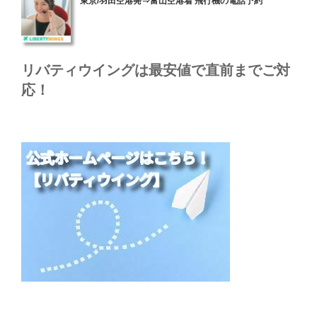
東京/羽田空港発⇒富山空港着 飛行機の電話予約
稿
日:
リバティウイングは最安値で直前までご対
応！