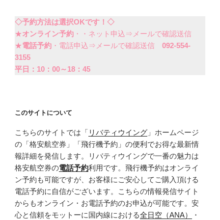
◇予約方法は選択OKです！◇
★
オンライン予約
・・ネット申込⇒メールで確認送信
★
電話予約
・電話申込⇒メールで確認送信
092-554-
3155
平日：10：00～18：45
このサイトについて
こちらのサイトでは「
リバティウイング
」ホームページ
の「格安航空券」「飛行機予約」の便利でお得な最新情
報詳細を発信します。リバティウイングで一番の魅力は
格安航空券の
電話予約
利用です。飛行機予約はオンライ
ン予約も可能ですが、お客様にご安心してご購入頂ける
電話予約に自信がございます。こちらの情報発信サイト
からもオンライン・お電話予約のお申込が可能です。安
心と信頼をモットーに国内線における
全日空（ANA）
・