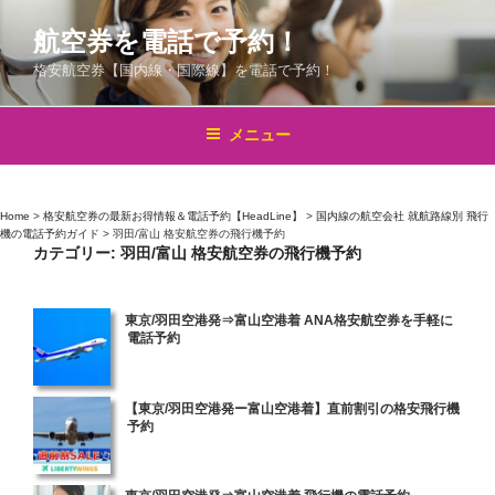
コ
航空券を電話で予約！
ン
テ
格安航空券【国内線・国際線】を電話で予約！
ン
ツ
メニュー
へ
ス
キ
Home
>
格安航空券の最新お得情報＆電話予約【HeadLine】
>
国内線の航空会社 就航路線別 飛行
ッ
機の電話予約ガイド
>
羽田/富山 格安航空券の飛行機予約
プ
カテゴリー:
羽田/富山 格安航空券の飛行機予約
投
東京/羽田空港発⇒富山空港着 ANA格安航空券を手軽に
電話予約
稿
日:
投
【東京/羽田空港発ー富山空港着】直前割引の格安飛行機
予約
稿
日:
投