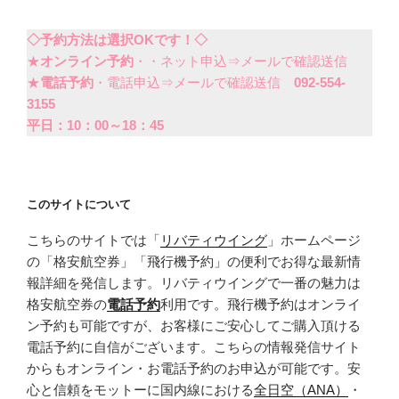
◇予約方法は選択OKです！◇
★
オンライン予約
・・ネット申込⇒メールで確認送信
★
電話予約
・電話申込⇒メールで確認送信
092-554-
3155
平日：10：00～18：45
このサイトについて
こちらのサイトでは「
リバティウイング
」ホームページ
の「格安航空券」「飛行機予約」の便利でお得な最新情
報詳細を発信します。リバティウイングで一番の魅力は
格安航空券の
電話予約
利用です。飛行機予約はオンライ
ン予約も可能ですが、お客様にご安心してご購入頂ける
電話予約に自信がございます。こちらの情報発信サイト
からもオンライン・お電話予約のお申込が可能です。安
心と信頼をモットーに国内線における
全日空（ANA）
・