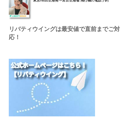
東京/羽田空港発⇒宮古空港着 飛行機の電話予約
稿
日:
リバティウイングは最安値で直前までご対
応！