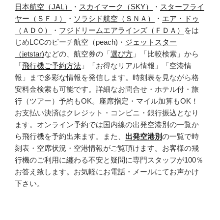
日本航空（JAL）
・
スカイマーク（SKY）
・
スターフライ
ヤー（ＳＦＪ）
・
ソラシド航空（ＳＮＡ）
・
エア・ドゥ
（ＡＤＯ）
・
フジドリームエアラインズ（ＦＤＡ）
をは
じめLCCのピーチ航空（peach)・
ジェットスター
（jetstar)
などの、航空券の「
選び方
」「比較検索」から
「
飛行機ご予約方法
」「お得なリアル情報」「空港情
報」まで多彩な情報を発信します。時刻表を見ながら格
安料金検索も可能です。詳細なお問合せ・ホテル付・旅
行（ツアー）予約もOK。座席指定・マイル加算もOK！
お支払い決済はクレジット・コンビニ・銀行振込となり
ます。オンライン予約では国内線の出発空港別の一覧か
ら飛行機を予約出来ます。また、
出発空港別
の一覧で時
刻表・空席状況・空港情報がご覧頂けます。お客様の飛
行機のご利用に纏わる不安と疑問に専門スタッフが100％
お答え致します。お気軽にお電話・メールにてお声かけ
下さい。