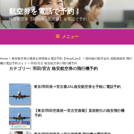
コ
航空券を電話で予約！
ン
テ
格安航空券【国内線・国際線】を電話で予約！
ン
ツ
メニュー
へ
ス
キ
Home
>
格安航空券の最新お得情報＆電話予約【HeadLine】
>
国内線の航空会社 就航路線別 飛行
ッ
機の電話予約ガイド
>
羽田/宮古 格安航空券の飛行機予約
プ
カテゴリー:
羽田/宮古 格安航空券の飛行機予約
投
東京/羽田発⇒宮古着JAL格安航空券を手軽に電話予約
稿
日:
投
【東京/羽田空港発ー宮古空港着】直前割引の格安飛行機
予約
稿
日:
投