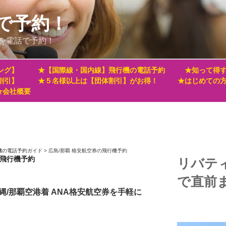
で予約！
を電話で予約！
ング】
★【国際線・国内線】飛行機の電話予約
★知って得す
割引】
★５名様以上は【団体割引】がお得！
★はじめての
★会社概要
機の電話予約ガイド
>
広島/那覇 格安航空券の飛行機予約
の飛行機予約
リバテ
で直前
縄/那覇空港着 ANA格安航空券を手軽に