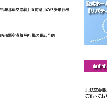
沖縄/那覇空港着】直前割引の格安飛行機
縄/那覇空港着 飛行機の電話予約
１.航空券
て頂いてお