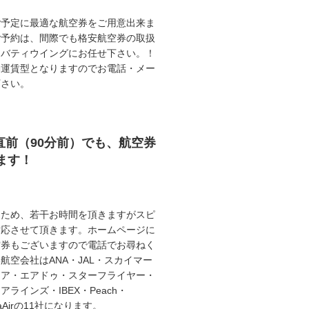
ご予定に最適な航空券をご用意出来ま
ご予約は、間際でも格安航空券の取扱
リバティウイングにお任せ下さい。！
動運賃型となりますのでお電話・メー
下さい。
直前（90分前）でも、航空券
ます！
うため、若干お時間を頂きますがスピ
対応させて頂きます。ホームページに
空券もございますので電話でお尋ねく
航空会社はANA・JAL・スカイマー
エア・エアドゥ・スターフライヤー・
ラインズ・IBEX・Peach・
illaAirの11社になります。