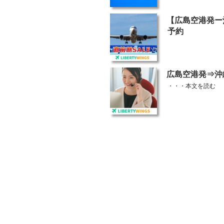
投
【広島空港発ー
稿
予約
日:
投
広島空港発⇒沖
稿
・・・
本文を読む
日: