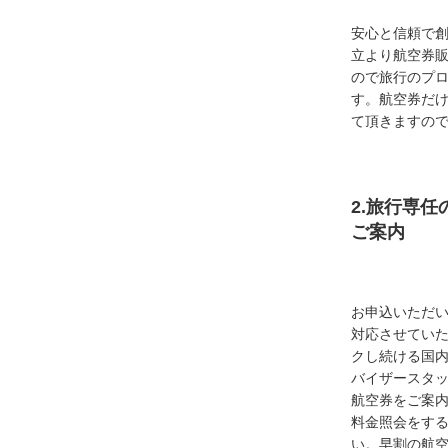
安心と信頼で創
立より航空券
ので旅行のプ
す。航空券だ
て頂きますの
2.旅行専
ご案内
お申込いただ
対応させてい
クし続ける国
バイザースタ
航空券をご案内
料金照会をす
い。早割の航