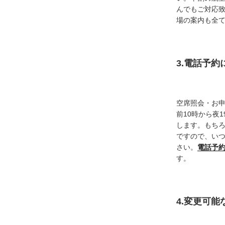
んでもご対応
場の案内も全
3.電話予
空席照会・お
前10時から夜
します。もち
ですので、い
さい。
電話予
す。
4.変更可