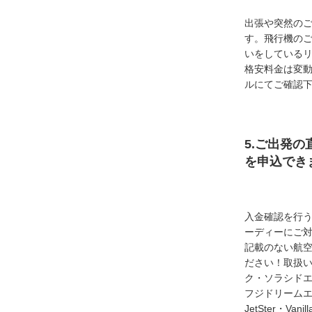
出張や突然の
す。飛行機の
いをしている
格安料金は変
ルにてご確認
5.ご出発の
を申込でき
入金確認を行
ーディーにご
記載のない航
ださい！取扱い
ク・ソラシド
フジドリームエア
JetSter・Van