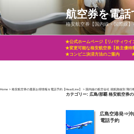
コ
ン
航空券を電話
テ
格安航空券【国内線・国際線】
ン
ツ
へ
★公式ホームページ【リバティウイ
ス
★変更可能な格安航空券【株主優待
キ
★コンビニ決済方法のご案内
ッ
プ
Home
>
格安航空券の最新お得情報＆電話予約【HeadLine】
>
国内線の航空会社 就航路線別 飛行
カテゴリー:
広島/那覇 格安航空券
投
広島空港発⇒沖
稿
電話予約
日: