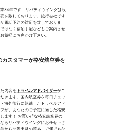
業34年です。リバティウイングは設
販売を致しております。旅行会社です
ロが電話予約の対応を致しておりま
けではなく宿泊手配などもご案内させ
でお気軽にお声かけ下さい。
任のカスタマーが格安航空券を
いた内容を
トラベルアドバイザー
がご
ただきます。国内航空券を毎日チェッ
内・海外旅行に熟練したトラベルアド
ッフが、あなたのご予定に適した格安
します！ お買い得な格安航空券の
るならリバティウイングにお任せ下さ
空券から間際出発の商品まで何でもな