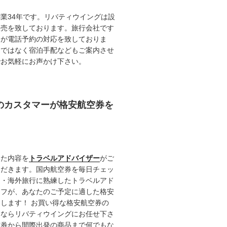
業34年です。リバティウイングは設
販売を致しております。旅行会社です
ロが電話予約の対応を致しておりま
けではなく宿泊手配などもご案内させ
でお気軽にお声かけ下さい。
任のカスタマーが格安航空券を
いた内容を
トラベルアドバイザー
がご
ただきます。国内航空券を毎日チェッ
内・海外旅行に熟練したトラベルアド
ッフが、あなたのご予定に適した格安
します！ お買い得な格安航空券の
るならリバティウイングにお任せ下さ
空券から間際出発の商品まで何でもな