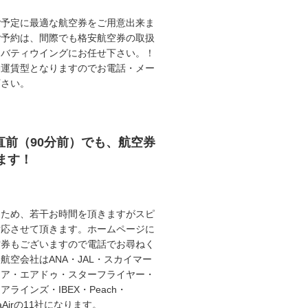
ご予定に最適な航空券をご用意出来ま
ご予約は、間際でも格安航空券の取扱
リバティウイングにお任せ下さい。！
動運賃型となりますのでお電話・メー
下さい。
直前（90分前）でも、航空券
ます！
うため、若干お時間を頂きますがスピ
対応させて頂きます。ホームページに
空券もございますので電話でお尋ねく
航空会社はANA・JAL・スカイマー
エア・エアドゥ・スターフライヤー・
ラインズ・IBEX・Peach・
illaAirの11社になります。