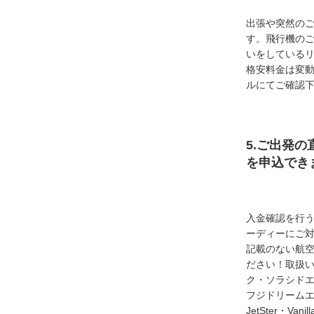
出張や突然の
す。飛行機の
いをしている
格安料金は変
ルにてご確認
5.ご出発の
を申込でき
入金確認を行
ーディーにご
記載のない航
ださい！取扱い
ク・ソラシド
フジドリームエア
JetSter・Van