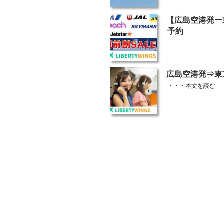
投
【広島空港発ー
稿
予約
日:
投
広島空港発⇒東
稿
・・・
本文を読む
日: