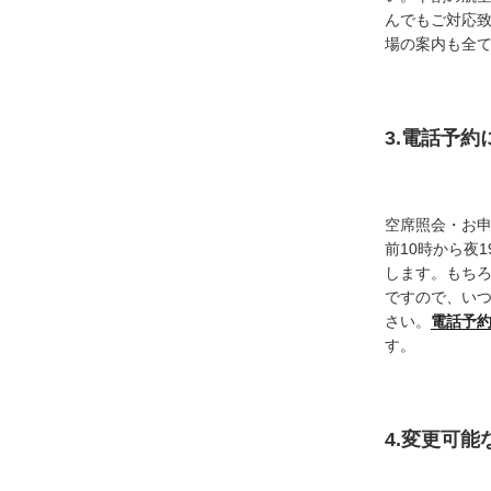
んでもご対応
場の案内も全
3.電話予
空席照会・お
前10時から夜
します。もち
ですので、い
さい。
電話予
す。
4.変更可