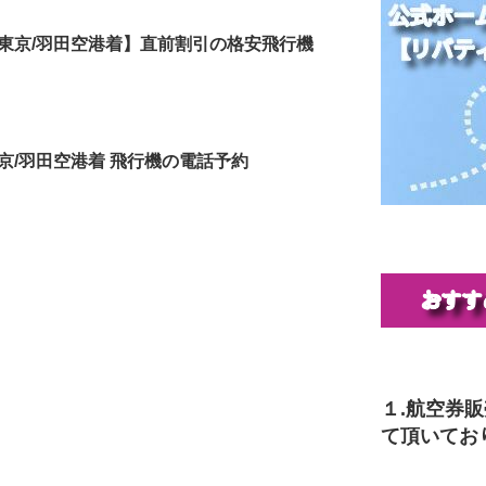
東京/羽田空港着】直前割引の格安飛行機
京/羽田空港着 飛行機の電話予約
１.航空券
て頂いてお