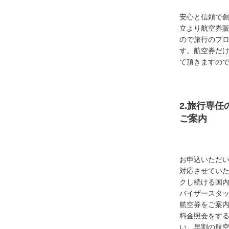
安心と信頼で創
立より航空券
ので旅行のプ
す。航空券だ
て頂きますの
2.旅行専
ご案内
お申込いただ
対応させてい
クし続ける国
バイザースタ
航空券をご案内
料金照会をす
い。早割の航