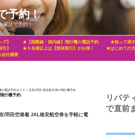
で予約！
を電話で予約！
ング】
★【国際線・国内線】飛行機の電話予約
★知って得す
割引】
★５名様以上は【団体割引】がお得！
★はじめての
★会社概要
機の電話予約ガイド
>
広島/羽田 格安航空券の飛行機予約
の飛行機予約
リバテ
で直前
京/羽田空港着 JAL格安航空券を手軽に電