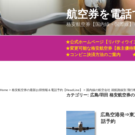
コ
ン
航空券を電話
テ
格安航空券【国内線・国際線】
ン
ツ
へ
★公式ホームページ【リバティウイ
ス
★変更可能な格安航空券【株主優待
キ
★コンビニ決済方法のご案内
ッ
プ
Home
>
格安航空券の最新お得情報＆電話予約【HeadLine】
>
国内線の航空会社 就航路線別 飛行
カテゴリー:
広島/羽田 格安航空券
投
広島空港発⇒東
稿
話予約
日: