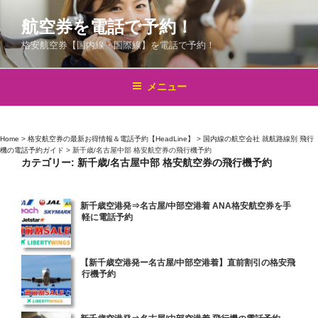
コ
航空券を電話で予約！
ン
テ
格安航空券【国内線・国際線】を電話で予約！
ン
ツ
メニュー
へ
ス
キ
Home
>
格安航空券の最新お得情報＆電話予約【HeadLine】
>
国内線の航空会社 就航路線別 飛行
ッ
機の電話予約ガイド
>
新千歳/名古屋中部 格安航空券の飛行機予約
プ
カテゴリー:
新千歳/名古屋中部 格安航空券の飛行機予約
投
新千歳空港発⇒名古屋/中部空港着 ANA格安航空券を手
軽に電話予約
稿
日:
投
【新千歳空港発ー名古屋/中部空港着】直前割引の格安飛
行機予約
稿
日:
投