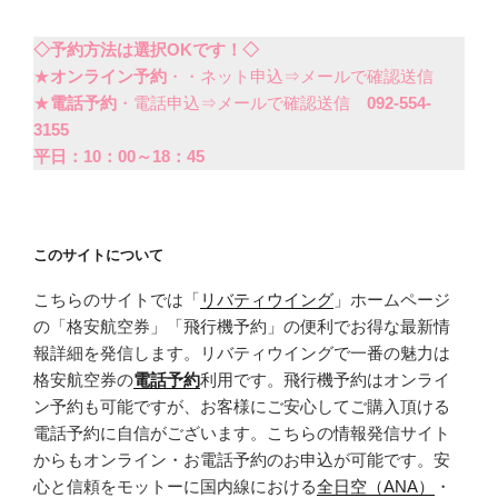
◇予約方法は選択OKです！◇
★
オンライン予約
・・ネット申込⇒メールで確認送信
★
電話予約
・電話申込⇒メールで確認送信
092-554-
3155
平日：10：00～18：45
このサイトについて
こちらのサイトでは「
リバティウイング
」ホームページ
の「格安航空券」「飛行機予約」の便利でお得な最新情
報詳細を発信します。リバティウイングで一番の魅力は
格安航空券の
電話予約
利用です。飛行機予約はオンライ
ン予約も可能ですが、お客様にご安心してご購入頂ける
電話予約に自信がございます。こちらの情報発信サイト
からもオンライン・お電話予約のお申込が可能です。安
心と信頼をモットーに国内線における
全日空（ANA）
・