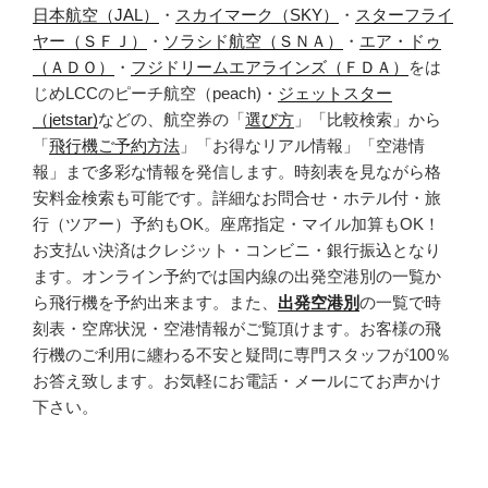
日本航空（JAL）
・
スカイマーク（SKY）
・
スターフライ
ヤー（ＳＦＪ）
・
ソラシド航空（ＳＮＡ）
・
エア・ドゥ
（ＡＤＯ）
・
フジドリームエアラインズ（ＦＤＡ）
をは
じめLCCのピーチ航空（peach)・
ジェットスター
（jetstar)
などの、航空券の「
選び方
」「比較検索」から
「
飛行機ご予約方法
」「お得なリアル情報」「空港情
報」まで多彩な情報を発信します。時刻表を見ながら格
安料金検索も可能です。詳細なお問合せ・ホテル付・旅
行（ツアー）予約もOK。座席指定・マイル加算もOK！
お支払い決済はクレジット・コンビニ・銀行振込となり
ます。オンライン予約では国内線の出発空港別の一覧か
ら飛行機を予約出来ます。また、
出発空港別
の一覧で時
刻表・空席状況・空港情報がご覧頂けます。お客様の飛
行機のご利用に纏わる不安と疑問に専門スタッフが100％
お答え致します。お気軽にお電話・メールにてお声かけ
下さい。