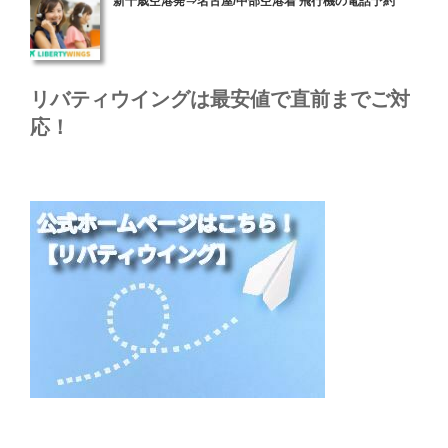
新千歳空港発⇒名古屋/中部空港着 飛行機の電話予約
稿
日:
リバティウイングは最安値で直前までご対
応！