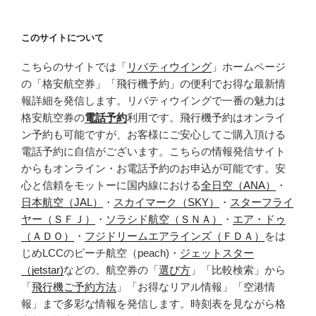
このサイトについて
こちらのサイトでは「
リバティウイング
」ホームページ
の「格安航空券」「飛行機予約」の便利でお得な最新情
報詳細を発信します。リバティウイングで一番の魅力は
格安航空券の
電話予約
利用です。飛行機予約はオンライ
ン予約も可能ですが、お客様にご安心してご購入頂ける
電話予約に自信がございます。こちらの情報発信サイト
からもオンライン・お電話予約のお申込が可能です。安
心と信頼をモットーに国内線における
全日空（ANA）
・
日本航空（JAL）
・
スカイマーク（SKY）
・
スターフライ
ヤー（ＳＦＪ）
・
ソラシド航空（ＳＮＡ）
・
エア・ドゥ
（ＡＤＯ）
・
フジドリームエアラインズ（ＦＤＡ）
をは
じめLCCのピーチ航空（peach)・
ジェットスター
（jetstar)
などの、航空券の「
選び方
」「比較検索」から
「
飛行機ご予約方法
」「お得なリアル情報」「空港情
報」まで多彩な情報を発信します。時刻表を見ながら格