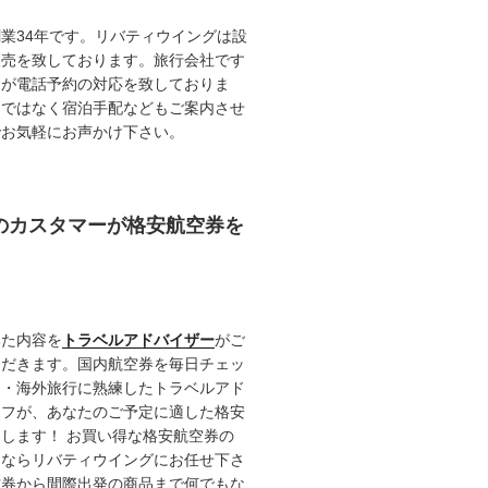
業34年です。リバティウイングは設
販売を致しております。旅行会社です
ロが電話予約の対応を致しておりま
けではなく宿泊手配などもご案内させ
でお気軽にお声かけ下さい。
任のカスタマーが格安航空券を
いた内容を
トラベルアドバイザー
がご
ただきます。国内航空券を毎日チェッ
内・海外旅行に熟練したトラベルアド
ッフが、あなたのご予定に適した格安
します！ お買い得な格安航空券の
るならリバティウイングにお任せ下さ
空券から間際出発の商品まで何でもな