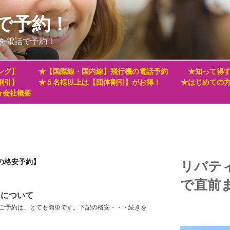
で予約！
を電話で予約！
ング】
★【国際線・国内線】飛行機の電話予約
★知って得す
割引】
★５名様以上は【団体割引】がお得！
★はじめての
★会社概要
の格安予約】
リバテ
で直前
ゥについて
のご予約は、とても簡単です。下記の格安・・・
続きを