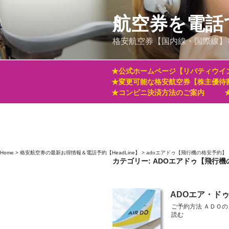
コ
ン
航空券を電話
テ
格安航空券【国内線・国際線】
ン
ツ
へ
★公式ホームページ【リバティウイ
ス
★変更可能な格安航空券【株主優待
キ
★コンビニ決済方法のご案内
ッ
プ
Home
>
格安航空券の最新お得情報＆電話予約【HeadLine】
>
adoエアドゥ【飛行機の格安予約】
カテゴリー:
ADOエアドゥ【飛行機
投
ADOエア・ド
稿
ご予約方法 ＡＤＯ
日:
読む