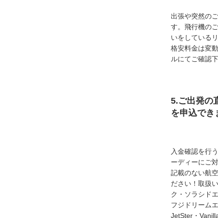
出張や突然の
す。飛行機の
いをしている
格安料金は変
ルにてご確認
5.ご出発の
を申込でき
入金確認を行
ーディーにご
記載のない航
ださい！取扱い
ク・ソラシド
フジドリームエア
JetSter・Van