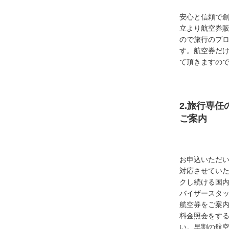
安心と信頼で創
立より航空券
ので旅行のプ
す。航空券だ
て頂きますの
2.旅行専
ご案内
お申込いただ
対応させてい
クし続ける国
バイザースタ
航空券をご案内
料金照会をす
い。早割の航