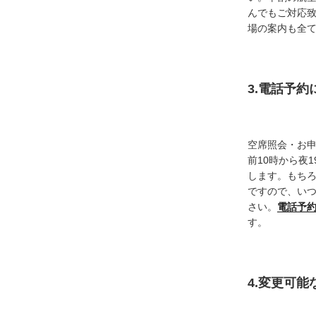
んでもご対応
場の案内も全
3.電話予
空席照会・お
前10時から夜
します。もち
ですので、い
さい。
電話予
す。
4.変更可