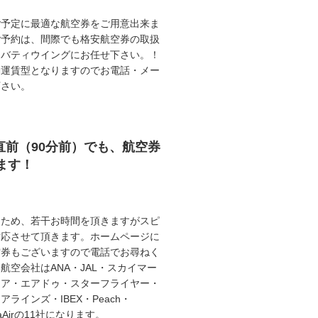
ご予定に最適な航空券をご用意出来ま
ご予約は、間際でも格安航空券の取扱
リバティウイングにお任せ下さい。！
動運賃型となりますのでお電話・メー
下さい。
直前（90分前）でも、航空券
ます！
うため、若干お時間を頂きますがスピ
対応させて頂きます。ホームページに
空券もございますので電話でお尋ねく
航空会社はANA・JAL・スカイマー
エア・エアドゥ・スターフライヤー・
ラインズ・IBEX・Peach・
illaAirの11社になります。