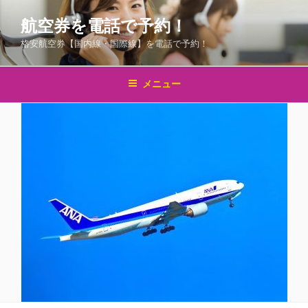
コ
航空券を電話で予約！
ン
テ
格安航空券【国内線・国際線】を電話で予約！
ン
ツ
メニュー
へ
ス
キ
ッ
プ