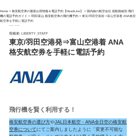
Home
>
格安航空券の最新お得情報＆電話予約【HeadLine】
>
国内線の航空会社 就航路線別 飛行
機の電話予約ガイド
>
羽田/富山 格安航空券の飛行機予約
>
東京/羽田空港発⇒富山空港着 ANA格安
航空券を手軽に電話予約
``` ```
投
投稿者:
LIBERTY_STAFF
稿
東京/羽田空港発⇒富山空港着 ANA
日:
格安航空券を手軽に電話予約
飛行機を賢く利用する！
格安航空券の選び方
や
JAL日本航空・ANA全日空の格安航
空券について
にてご案内しましたように「変更不可能な