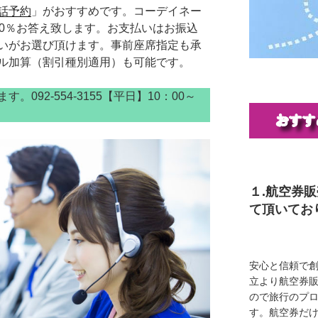
話予約
」がおすすめです。コーデイネー
00％お答え致します。お支払いはお振込
いがお選び頂けます。事前座席指定も承
ル加算（割引種別適用）も可能です。
092-554-3155【平日】10：00～
１.航空券
て頂いてお
安心と信頼で創
立より航空券
ので旅行のプ
す。航空券だ