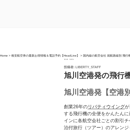
Home
>
格安航空券の最新お得情報＆電話予約【HeadLine】
>
国内線の航空会社 就航路線別 飛行
``` ```
投
投稿者:
LIBERTY_STAFF
稿
旭川空港発の飛行
日:
旭川空港発【空港別
創業26年の
リバティウイング
が
する飛行機の全便をかんたんに
インに各航空会社ごとの割引チ
泊付旅行（ツアー）のアレンジ