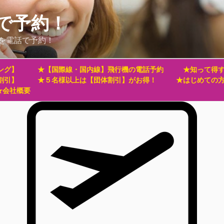
で予約！
を電話で予約！
ング】
★【国際線・国内線】飛行機の電話予約
★知って得す
割引】
★５名様以上は【団体割引】がお得！
★はじめての
★会社概要