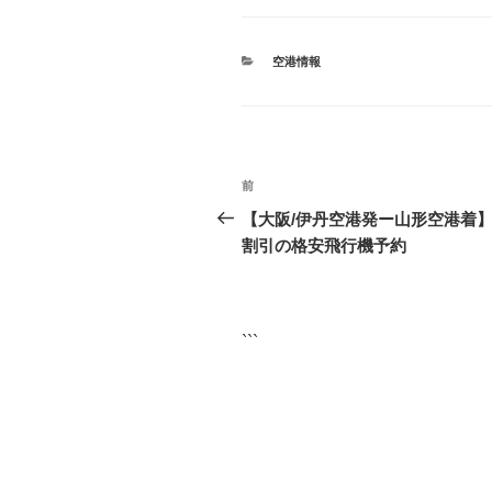
カ
空港情報
テ
ゴ
リ
ー
投
前
前
稿
の
【大阪/伊丹空港発ー山形空港着
投
割引の格安飛行機予約
ナ
稿
ビ
ゲ
```
ー
シ
ョ