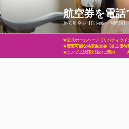
コ
ン
航空券を電話
テ
格安航空券【国内線・国際線】
ン
ツ
へ
★公式ホームページ【リバティウイ
ス
★変更可能な格安航空券【株主優待
キ
★コンビニ決済方法のご案内
ッ
プ