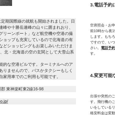
3.電話予
からは定期国際線の就航も開始されました。日
空席照会・お
連峰や十勝岳連峰の山々に囲まれおり、
前10時から夜
グリーンポート」など航空機や空港の撮
します。もち
ショップも充実しているので北海道の有
ですので、い
などショッピングもお楽しみいただけま
さい。
電話予
は、北・北海道の空の玄関として大雪山系
す。
能的な空港ビルです。ターミナルへのア
ありませんので、バスかタクシーもしく
4.変更可
自家用車でのご利用も可能です。
川郡 東神楽町東2線16-98
出張や突然の
o.jp/
す。飛行機の
いをしている
格安料金は変