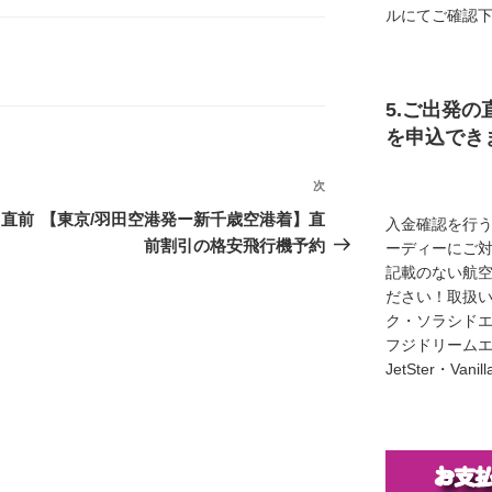
ルにてご確認
5.ご出発の
を申込でき
次
次
の
】直前
【東京/羽田空港発ー新千歳空港着】直
入金確認を行
投
前割引の格安飛行機予約
ーディーにご
稿
記載のない航
ださい！取扱い
ク・ソラシド
フジドリームエア
JetSter・Van