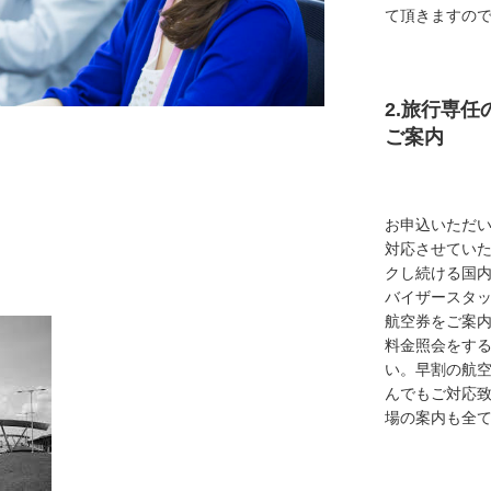
て頂きますの
2.旅行専
ご案内
お申込いただ
対応させてい
クし続ける国
バイザースタ
航空券をご案内
料金照会をす
い。早割の航
んでもご対応
場の案内も全