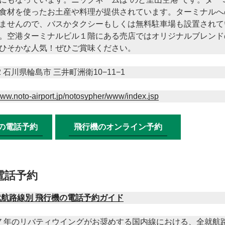
食材を使ったお土産や料理が提供されています。ターミナルへ
ませんので、バスかタクシーもしくは無料駐車場も設置されて
。空港ターミナルビル１階にある売店ではオリジナルブレンド
ひそかな人気！ぜひご賞味ください。
2 石川県輪島市 三井町洲衛10−11−1
/www.noto-airport.jp/notosypher/www/index.jsp
の電話予約
飛行機のオンライン予約
電話予約
就航路線別 飛行機の電話予約ガイド
７年のリバティウイングがお奨めする国内線における、全就航