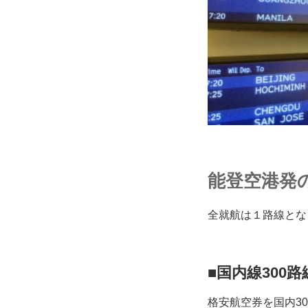
能登空港発
全就航は１路線とな
■国内線300
格安航空券を国内3