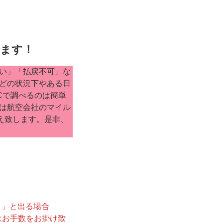
来ます！
い」「払戻不可」な
どの状況下やある日
Cで調べるのは簡単
は航空会社のマイル
え致します。是非、
・」と出る場合
様はお手数をお掛け致