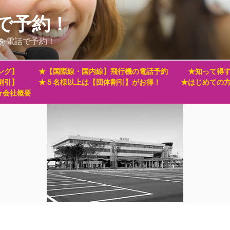
で予約！
を電話で予約！
ング】
★【国際線・国内線】飛行機の電話予約
★知って得す
割引】
★５名様以上は【団体割引】がお得！
★はじめての
★会社概要