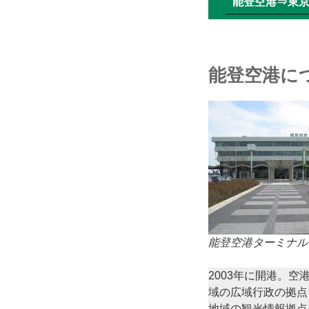
能登空港⇒東京
能登空港に
能登空港ターミナル
2003年に開港。
域の広域行政の拠点
地域の観光情報拠点