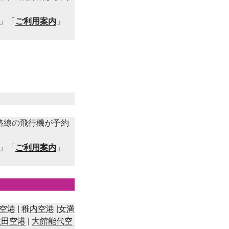
」「
ご利用案内
」
路線の飛行機が予約
」「
ご利用案内
」
空港
|
稚内空港
|
女満
秋田空港
|
大館能代空