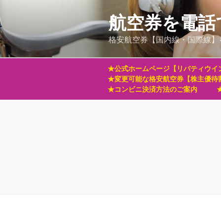
コ
ン
航空券を電話
テ
格安航空券【国内線・国際線】
ン
ツ
へ
★公式ホームページ【リバティウイ
ス
★変更可能な格安航空券【株主優待
キ
★コンビニ決済方法のご案内
ッ
プ