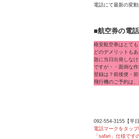
電話にて最新の変動
■航空券の電
格安航空券はとても
どのデメリットもあ
急に当日出発しなけ
ですが・・面倒な作
登録は？前後便・前
飛行機のご予約は、
092-554-3155
電話マークをタップ
「safari」仕様