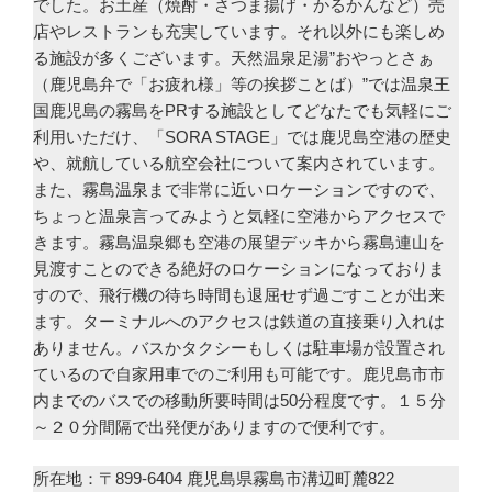
でした。お土産（焼酎・さつま揚げ・かるかんなど）売
店やレストランも充実しています。それ以外にも楽しめ
る施設が多くございます。天然温泉足湯”おやっとさぁ
（鹿児島弁で「お疲れ様」等の挨拶ことば）”では温泉王
国鹿児島の霧島をPRする施設としてどなたでも気軽にご
利用いただけ、「SORA STAGE」では鹿児島空港の歴史
や、就航している航空会社について案内されています。
また、霧島温泉まで非常に近いロケーションですので、
ちょっと温泉言ってみようと気軽に空港からアクセスで
きます。霧島温泉郷も空港の展望デッキから霧島連山を
見渡すことのできる絶好のロケーションになっておりま
すので、飛行機の待ち時間も退屈せず過ごすことが出来
ます。ターミナルへのアクセスは鉄道の直接乗り入れは
ありません。バスかタクシーもしくは駐車場が設置され
ているので自家用車でのご利用も可能です。鹿児島市市
内までのバスでの移動所要時間は50分程度です。１５分
～２０分間隔で出発便がありますので便利です。
所在地：〒899-6404 鹿児島県霧島市溝辺町麓822