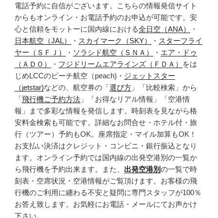
電話予約に自信がございます。こちらの情報発信サイト
からもオンライン・お電話予約のお申込が可能です。安
心と信頼をモットーに国内線における
全日空（ANA）
・
日本航空（JAL）
・
スカイマーク（SKY）
・
スターフライ
ヤー（ＳＦＪ）
・
ソラシド航空（ＳＮＡ）
・
エア・ドゥ
（ＡＤＯ）
・
フジドリームエアラインズ（ＦＤＡ）
をは
じめLCCのピーチ航空（peach)・
ジェットスター
（jetstar)
などの、航空券の「
選び方
」「比較検索」から
「
飛行機ご予約方法
」「お得なリアル情報」「空港情
報」まで多彩な情報を発信します。時刻表を見ながら格
安料金検索も可能です。詳細なお問合せ・ホテル付・旅
行（ツアー）予約もOK。座席指定・マイル加算もOK！
お支払い決済はクレジット・コンビニ・銀行振込となり
ます。オンライン予約では国内線の出発空港別の一覧か
ら飛行機を予約出来ます。また、
出発空港別
の一覧で時
刻表・空席状況・空港情報がご覧頂けます。お客様の飛
行機のご利用に纏わる不安と疑問に専門スタッフが100％
お答え致します。お気軽にお電話・メールにてお声かけ
下さい。