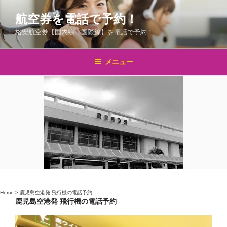
コ
航空券を電話で予約！
ン
テ
格安航空券【国内線・国際線】を電話で予約！
ン
ツ
メニュー
へ
ス
キ
ッ
プ
Home
>
鹿児島空港発 飛行機の電話予約
鹿児島空港発 飛行機の電話予約