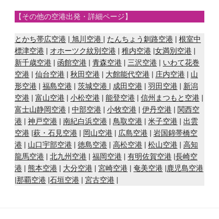
【その他の空港出発・詳細ページ】
とかち帯広空港
|
旭川空港
|
たんちょう釧路空港
|
根室中
標津空港
|
オホーツク紋別空港
|
稚内空港
|
女満別空港
|
新千歳空港
|
函館空港
|
青森空港
|
三沢空港
|
いわて花巻
空港
|
仙台空港
|
秋田空港
|
大館能代空港
|
庄内空港
|
山
形空港
|
福島空港
|
茨城空港
|
成田空港
|
羽田空港
|
新潟
空港
|
富山空港
|
小松空港
|
能登空港
|
信州まつもと空港
|
富士山静岡空港
|
中部空港
|
小牧空港
|
伊丹空港
|
関西空
港
|
神戸空港
|
南紀白浜空港
|
鳥取空港
|
米子空港
|
出雲
空港
|
萩・石見空港
|
岡山空港
|
広島空港
|
岩国錦帯橋空
港
|
山口宇部空港
|
徳島空港
|
高松空港
|
松山空港
|
高知
龍馬空港
|
北九州空港
|
福岡空港
|
有明佐賀空港
|
長崎空
港
|
熊本空港
|
大分空港
|
宮崎空港
|
奄美空港
|
鹿児島空港
|
那覇空港
|
石垣空港
|
宮古空港
|