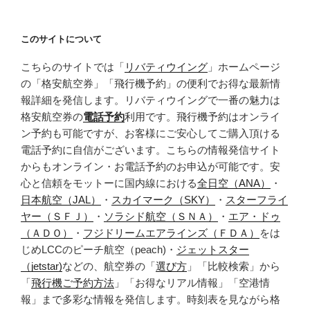
このサイトについて
こちらのサイトでは「
リバティウイング
」ホームページ
の「格安航空券」「飛行機予約」の便利でお得な最新情
報詳細を発信します。リバティウイングで一番の魅力は
格安航空券の
電話予約
利用です。飛行機予約はオンライ
ン予約も可能ですが、お客様にご安心してご購入頂ける
電話予約に自信がございます。こちらの情報発信サイト
からもオンライン・お電話予約のお申込が可能です。安
心と信頼をモットーに国内線における
全日空（ANA）
・
日本航空（JAL）
・
スカイマーク（SKY）
・
スターフライ
ヤー（ＳＦＪ）
・
ソラシド航空（ＳＮＡ）
・
エア・ドゥ
（ＡＤＯ）
・
フジドリームエアラインズ（ＦＤＡ）
をは
じめLCCのピーチ航空（peach)・
ジェットスター
（jetstar)
などの、航空券の「
選び方
」「比較検索」から
「
飛行機ご予約方法
」「お得なリアル情報」「空港情
報」まで多彩な情報を発信します。時刻表を見ながら格