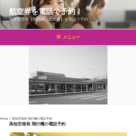
コ
航空券を電話で予約！
ン
テ
格安航空券【国内線・国際線】を電話で予約！
ン
ツ
メニュー
へ
ス
キ
ッ
プ
Home
>
高知空港発 飛行機の電話予約
高知空港発 飛行機の電話予約