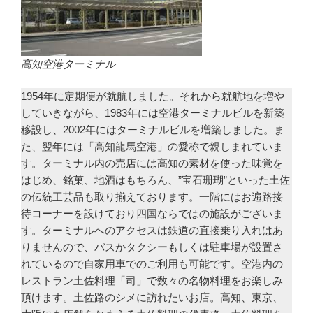
高知空港ターミナル
1954年に定期便が就航しました。それから就航地を増や
していきながら、1983年には空港ターミナルビルを新築
移設し、2002年にはターミナルビルを増築しました。ま
た、翌年には「高知龍馬空港」の愛称で親しまれていま
す。ターミナル内の売店には高知の素材を使った味覚を
はじめ、銘菓、地酒はもちろん、”宝石珊瑚”といった土佐
の伝統工芸品も取り揃えております。一階にはお遍路接
待コーナーを設けており四国ならではの施設がございま
す。ターミナルへのアクセスは鉄道の直接乗り入れはあ
りませんので、バスかタクシーもしくは駐車場が設置さ
れているので自家用車でのご利用も可能です。空港内の
レストラン土佐料理「司」で数々の名物料理をお楽しみ
頂けます。土佐路のシメに訪れたいお店。高知、東京、