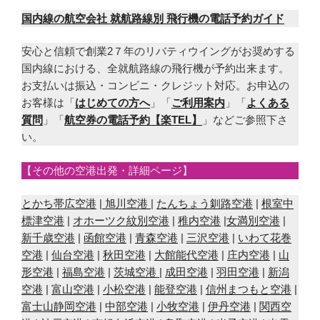
国内線の航空会社 就航路線別 飛行機の電話予約ガイド
安心と信頼で創業2７年のリバティウイングがお奨めする
国内線における、全就航路線の飛行機が予約出来ます。
お支払いは振込・コンビニ・クレジット対応。お申込の
お客様は「
はじめての方へ
」「
ご利用案内
」「
よくある
質問
」「
航空券の電話予約【楽TEL】
」などご参照下さ
い。
【その他の空港出発・詳細ページ】
とかち帯広空港
|
旭川空港
|
たんちょう釧路空港
|
根室中
標津空港
|
オホーツク紋別空港
|
稚内空港
|
女満別空港
|
新千歳空港
|
函館空港
|
青森空港
|
三沢空港
|
いわて花巻
空港
|
仙台空港
|
秋田空港
|
大館能代空港
|
庄内空港
|
山
形空港
|
福島空港
|
茨城空港
|
成田空港
|
羽田空港
|
新潟
空港
|
富山空港
|
小松空港
|
能登空港
|
信州まつもと空港
|
富士山静岡空港
|
中部空港
|
小牧空港
|
伊丹空港
|
関西空