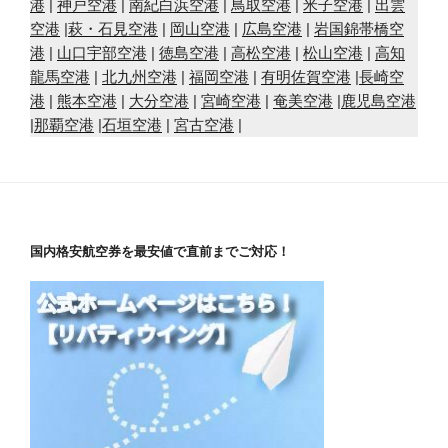
港
|
神戸空港
|
南紀白浜空港
|
鳥取空港
|
米子空港
|
出雲
空港
|
萩・石見空港
|
岡山空港
|
広島空港
|
岩国錦帯橋空
港
|
山口宇部空港
|
徳島空港
|
高松空港
|
松山空港
|
高知
龍馬空港
|
北九州空港
|
福岡空港
|
有明佐賀空港
|
長崎空
港
|
熊本空港
|
大分空港
|
宮崎空港
|
奄美空港
|
鹿児島空港
|
那覇空港
|
石垣空港
|
宮古空港
|
国内格安航空券を最安値で直前までご対応！