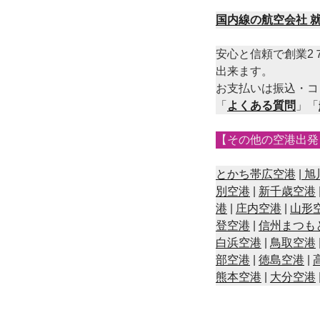
国内線の航空会社 
安心と信頼で創業2
出来ます。
お支払いは振込・コ
「
よくある質問
」「
【その他の空港出発
とかち帯広空港
|
旭
別空港
|
新千歳空港
港
|
庄内空港
|
山形
登空港
|
信州まつも
白浜空港
|
鳥取空港
部空港
|
徳島空港
|
熊本空港
|
大分空港