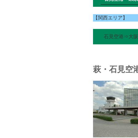
【関西エリア】
石見空港⇒大阪
萩・石見空