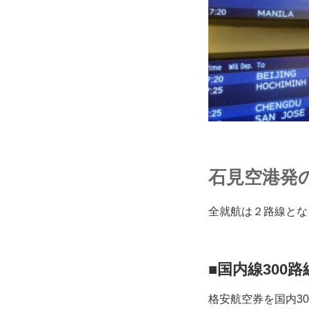
石見空港発
全就航は２路線とな
■国内線300
格安航空券を国内3