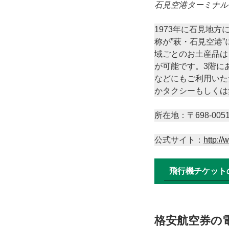
石見空港ターミナル
1973年に石見地方
称が”萩・石見空港
域ごとのお土産品は
が可能です。3階に
などにもご利用いた
かタクシーもしくは
所在地：〒698-005
公式サイト：
http://
飛行機チケット
格安航空券の