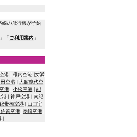
路線の飛行機が予約
」「
ご利用案内
」
空港
|
稚内空港
|
女満
秋田空港
|
大館能代空
空港
|
小松空港
|
能
空港
|
神戸空港
|
南紀
錦帯橋空港
|
山口宇
明佐賀空港
|
長崎空港
|
港
|