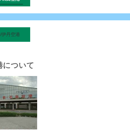
/伊丹空港
港について