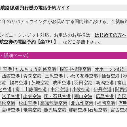
就航路線別 飛行機の電話予約ガイド
７年のリバティウイングがお奨めする国内線における、全就航
ンビニ・クレジット対応。お申込のお客様は「
はじめての方へ
航空券の電話予約【楽TEL】
」などご参照下さい。
・詳細ページ】
川空港
|
たんちょう釧路空港
|
根室中標津空港
|
オホーツク紋別
|
函館空港
|
青森空港
|
三沢空港
|
いわて花巻空港
|
仙台空港
|
空港
|
福島空港
|
茨城空港
|
成田空港
|
羽田空港
|
新潟空港
|
富山
と空港
|
富士山静岡空港
|
中部空港
|
小牧空港
|
伊丹空港
|
関西
|
米子空港
|
出雲空港
|
萩・石見空港
|
岡山空港
|
広島空港
|
岩国
高松空港
|
松山空港
|
高知龍馬空港
|
北九州空港
|
福岡空港
|
有
|
宮崎空港
|
奄美空港
|
鹿児島空港
|
那覇空港
|
石垣空港
|
宮古空