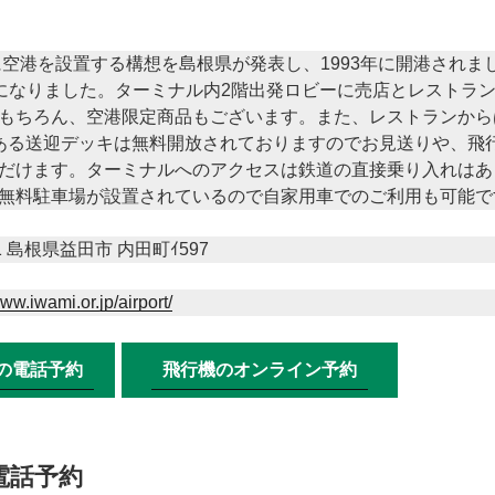
に空港を設置する構想を島根県が発表し、1993年に開港されまし
”になりました。ターミナル内2階出発ロビーに売店とレストラ
もちろん、空港限定商品もございます。また、レストランから
ある送迎デッキは無料開放されておりますのでお見送りや、飛
だけます。ターミナルへのアクセスは鉄道の直接乗り入れはあ
無料駐車場が設置されているので自家用車でのご利用も可能で
1 島根県益田市 内田町ｲ597
www.iwami.or.jp/airport/
の電話予約
飛行機のオンライン予約
電話予約