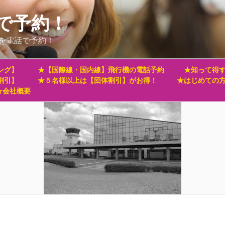
で予約！
を電話で予約！
ング】
★【国際線・国内線】飛行機の電話予約
★知って得す
割引】
★５名様以上は【団体割引】がお得！
★はじめての
★会社概要