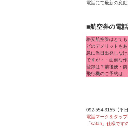
電話にて最新の変動
■航空券の電
格安航空券はとても
どのデメリットもあ
急に当日出発しなけ
ですが・・面倒な作
登録は？前後便・前
飛行機のご予約は、
092-554-3155
電話マークをタップ
「safari」仕様