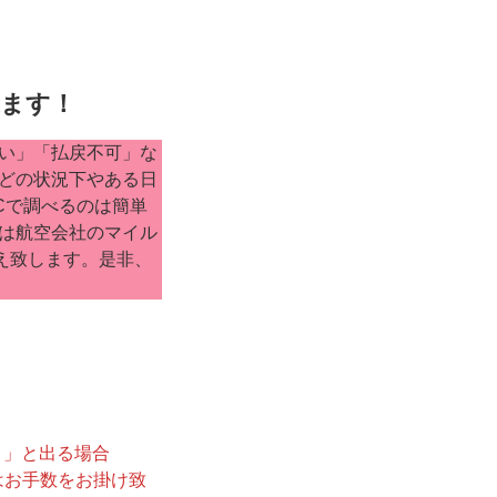
来ます！
い」「払戻不可」な
どの状況下やある日
Cで調べるのは簡単
は航空会社のマイル
え致します。是非、
・」と出る場合
様はお手数をお掛け致