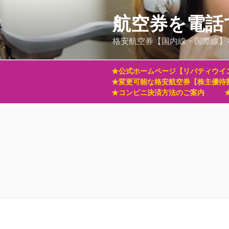
コ
ン
航空券を電話
テ
格安航空券【国内線・国際線】
ン
ツ
へ
★公式ホームページ【リバティウイ
ス
★変更可能な格安航空券【株主優待
キ
★コンビニ決済方法のご案内
ッ
プ