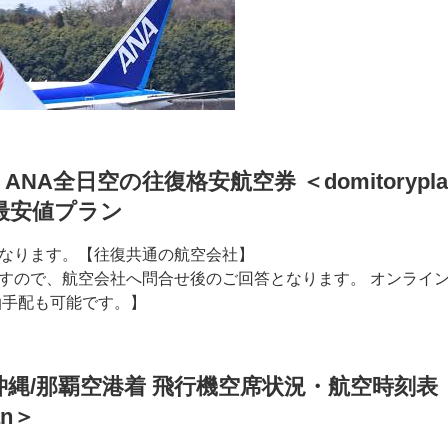
ANA全日空の往復格安航空券 ＜domitorypl
最安値プラン
なります。【往復共通の航空会社】
すので、航空会社へ問合せ後のご回答となります。 オンライ
泊手配も可能です。】
縄/那覇空港着 飛行機空席状況・航空時刻表
an＞