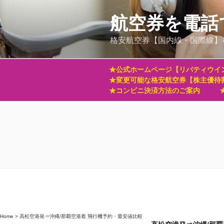
コ
ン
航空券を電話
テ
格安航空券【国内線・国際線】
ン
ツ
へ
★公式ホームページ【リバティウイ
ス
★変更可能な格安航空券【株主優待
キ
★コンビニ決済方法のご案内
ッ
プ
Home
>
高松空港発⇒沖縄/那覇空港着 飛行機予約・最安値比較