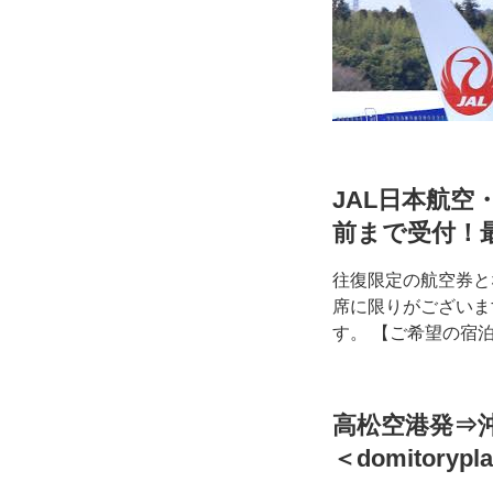
JAL日本航空・
前まで受付！
往復限定の航空券と
席に限りがございま
す。 【ご希望の宿
高松空港発⇒沖
＜domitorypl