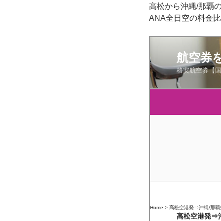
高松から沖縄/那覇
ANA全日空の料金