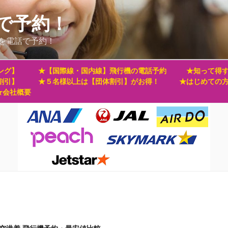
で予約！
を電話で予約！
ング】
★【国際線・国内線】飛行機の電話予約
★知って得す
割引】
★５名様以上は【団体割引】がお得！
★はじめての
★会社概要