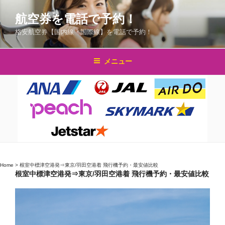
コ
航空券を電話で予約！
ン
テ
格安航空券【国内線・国際線】を電話で予約！
ン
ツ
メニュー
へ
ス
キ
ッ
プ
Home
>
根室中標津空港発⇒東京/羽田空港着 飛行機予約・最安値比較
根室中標津空港発⇒東京/羽田空港着 飛行機予約・最安値比較