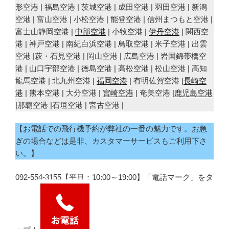
形空港 | 福島空港 | 茨城空港 | 成田空港 |
羽田空港
| 新潟
空港 | 富山空港 | 小松空港 | 能登空港 | 信州まつもと空港 |
富士山静岡空港 |
中部空港
| 小牧空港 |
伊丹空港
| 関西空
港 | 神戸空港 | 南紀白浜空港 | 鳥取空港 | 米子空港 | 出雲
空港 |萩・石見空港 | 岡山空港 | 広島空港 | 岩国錦帯橋空
港 | 山口宇部空港 | 徳島空港 | 高松空港 | 松山空港 | 高知
龍馬空港 | 北九州空港 |
福岡空港
| 有明佐賀空港 |
長崎空
港
| 熊本空港 | 大分空港 |
宮崎空港
| 奄美空港 |
鹿児島空港
|那覇空港 |石垣空港 | 宮古空港 |
【お電話での飛行機予約が弊社の一番の魅力です。お急
ぎの場合などは是非、カスタマーサービスもご利用下さ
い。】
092-554-3155【平日：10:00～19:00】「電話マーク」をタ