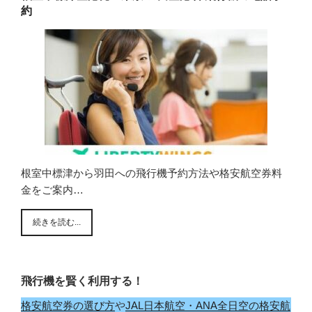
約
根室中標津から羽田への飛行機予約方法や格安航空券料
金をご案内…
続きを読む...
飛行機を賢く利用する！
格安航空券の選び方
や
JAL日本航空・ANA全日空の格安航