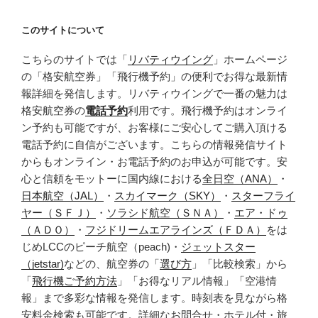
このサイトについて
こちらのサイトでは「
リバティウイング
」ホームページ
の「格安航空券」「飛行機予約」の便利でお得な最新情
報詳細を発信します。リバティウイングで一番の魅力は
格安航空券の
電話予約
利用です。飛行機予約はオンライ
ン予約も可能ですが、お客様にご安心してご購入頂ける
電話予約に自信がございます。こちらの情報発信サイト
からもオンライン・お電話予約のお申込が可能です。安
心と信頼をモットーに国内線における
全日空（ANA）
・
日本航空（JAL）
・
スカイマーク（SKY）
・
スターフライ
ヤー（ＳＦＪ）
・
ソラシド航空（ＳＮＡ）
・
エア・ドゥ
（ＡＤＯ）
・
フジドリームエアラインズ（ＦＤＡ）
をは
じめLCCのピーチ航空（peach)・
ジェットスター
（jetstar)
などの、航空券の「
選び方
」「比較検索」から
「
飛行機ご予約方法
」「お得なリアル情報」「空港情
報」まで多彩な情報を発信します。時刻表を見ながら格
安料金検索も可能です。詳細なお問合せ・ホテル付・旅