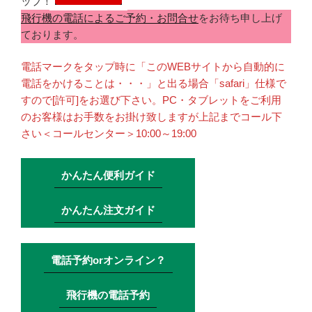
ップ！
飛行機の電話によるご予約・お問合せ
をお待ち申し上げ
ております。
電話マークをタップ時に「このWEBサイトから自動的に
電話をかけることは・・・」と出る場合「safari」仕様で
すので[許可]をお選び下さい。PC・タブレットをご利用
のお客様はお手数をお掛け致しますが上記までコール下
さい＜コールセンター＞10:00～19:00
かんたん便利ガイド
かんたん注文ガイド
電話予約orオンライン？
飛行機の電話予約