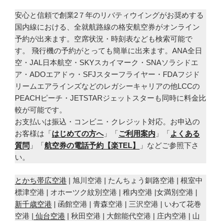
安心と信頼で創業2７年のリバティウイングがお奨めする
国内線における、全就航路線の格安航空券がオンライン
予約が出来ます。空席状況・時刻表なども検索可能で
す。 飛行機の予約がとっても簡単に出来ます。ANA全日
空・JAL日本航空・SKYスカイマーク・SNAソラシドエ
ア・ADOエアドゥ・SFJスターフライヤー・FDAフジド
リームエアラインズなどのレガシーキャリアの他LCCの
PEACHピーチ・JETSTARジェットスターも同時に料金比
較が可能です。
お支払いは振込・コンビニ・クレジット対応。お申込の
お客様は「
はじめての方へ
」「
ご利用案内
」「
よくある
質問
」「
航空券の電話予約【楽TEL】
」などご参照下さ
い。
とかち帯広空港
| 旭川空港 | たんちょう釧路空港 | 根室中
標津空港 | オホーツク紋別空港 | 稚内空港 |女満別空港 |
新千歳空港
| 函館空港 | 青森空港 | 三沢空港 | いわて花巻
空港 |
仙台空港
| 秋田空港 | 大館能代空港 | 庄内空港 | 山