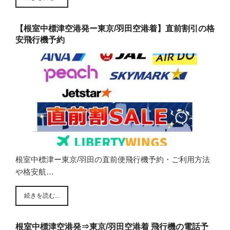
【根室中標津空港発ー東京/羽田空港着】直前割引の格
安飛行機予約
根室中標津ー東京/羽田の直前便飛行機予約・ご利用方法
や格安航…
続きを読む...
根室中標津空港発⇒東京/羽田空港着 飛行機の電話予