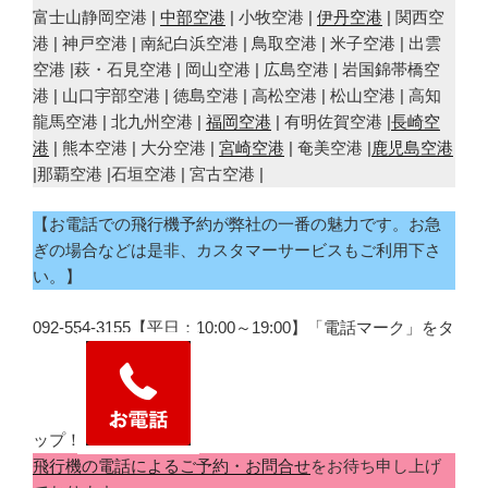
富士山静岡空港 |
中部空港
| 小牧空港 |
伊丹空港
| 関西空
港 | 神戸空港 | 南紀白浜空港 | 鳥取空港 | 米子空港 | 出雲
空港 |萩・石見空港 | 岡山空港 | 広島空港 | 岩国錦帯橋空
港 | 山口宇部空港 | 徳島空港 | 高松空港 | 松山空港 | 高知
龍馬空港 | 北九州空港 |
福岡空港
| 有明佐賀空港 |
長崎空
港
| 熊本空港 | 大分空港 |
宮崎空港
| 奄美空港 |
鹿児島空港
|那覇空港 |石垣空港 | 宮古空港 |
【お電話での飛行機予約が弊社の一番の魅力です。お急
ぎの場合などは是非、カスタマーサービスもご利用下さ
い。】
092-554-3155【平日：10:00～19:00】「電話マーク」をタ
ップ！
飛行機の電話によるご予約・お問合せ
をお待ち申し上げ