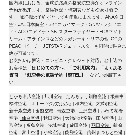
国内線における、全就航路線の格安航空券がオンライン
予約が出来ます。空席状況・時刻表なども検索可能で
す。 飛行機の予約がとっても簡単に出来ます。ANA全日
空・JAL日本航空・SKYスカイマーク・SNAソラシドエ
ア・ADOエアドゥ・SFJスターフライヤー・FDAフジド
リームエアラインズなどのレガシーキャリアの他LCCの
PEACHピーチ・JETSTARジェットスターも同時に料金比
較が可能です。
お支払いは振込・コンビニ・クレジット対応。お申込の
お客様は「
はじめての方へ
」「
ご利用案内
」「
よくある
質問
」「
航空券の電話予約【楽TEL】
」などご参照下さ
い。
とかち帯広空港
| 旭川空港 | たんちょう釧路空港 | 根室中
標津空港 | オホーツク紋別空港 | 稚内空港 |女満別空港 |
新千歳空港
| 函館空港 | 青森空港 | 三沢空港 | いわて花巻
空港 |
仙台空港
| 秋田空港 | 大館能代空港 | 庄内空港 | 山
形空港 | 福島空港 | 茨城空港 | 成田空港 |
羽田空港
| 新潟
空港 | 富山空港 | 小松空港 | 能登空港 | 信州まつもと空港 |