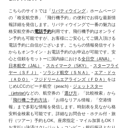
こちらのサイトでは「
リバティウイング
」ホームページ
の「格安航空券」「飛行機予約」の便利でお得な最新情
報詳細を発信します。リバティウイングで一番の魅力は
格安航空券の
電話予約
利用です。飛行機予約はオンライ
ン予約も可能ですが、お客様にご安心してご購入頂ける
電話予約に自信がございます。こちらの情報発信サイト
からもオンライン・お電話予約のお申込が可能です。安
心と信頼をモットーに国内線における
全日空（ANA）
・
日本航空（JAL）
・
スカイマーク（SKY）
・
スターフライ
ヤー（ＳＦＪ）
・
ソラシド航空（ＳＮＡ）
・
エア・ドゥ
（ＡＤＯ）
・
フジドリームエアラインズ（ＦＤＡ）
をは
じめLCCのピーチ航空（peach)・
ジェットスター
（jetstar)
などの、航空券の「
選び方
」「比較検索」から
「
飛行機ご予約方法
」「お得なリアル情報」「空港情
報」まで多彩な情報を発信します。時刻表を見ながら格
安料金検索も可能です。詳細なお問合せ・ホテル付・旅
行（ツアー）予約もOK。座席指定・マイル加算もOK！
お支払い決済はクレジット・コンビニ・銀行振込となり