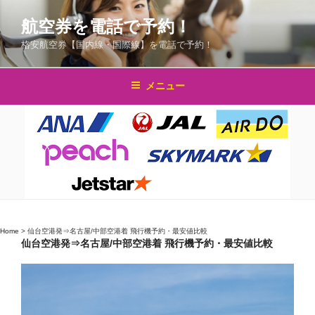
コ
航空券を電話で予約！
ン
テ
格安航空券【国内線・国際線】を電話で予約！
ン
ツ
メニュー
へ
ス
キ
ッ
プ
Home
>
仙台空港発⇒名古屋/中部空港着 飛行機予約・最安値比較
仙台空港発⇒名古屋/中部空港着 飛行機予約・最安値比較