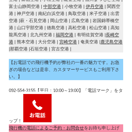
富士山静岡空港 |
中部空港
| 小牧空港 |
伊丹空港
| 関西空
港 | 神戸空港 | 南紀白浜空港 | 鳥取空港 | 米子空港 | 出雲
空港 |萩・石見空港 | 岡山空港 | 広島空港 | 岩国錦帯橋空
港 | 山口宇部空港 | 徳島空港 | 高松空港 | 松山空港 | 高知
龍馬空港 | 北九州空港 |
福岡空港
| 有明佐賀空港 |
長崎空
港
| 熊本空港 | 大分空港 |
宮崎空港
| 奄美空港 |
鹿児島空港
|那覇空港 |石垣空港 | 宮古空港 |
【お電話での飛行機予約が弊社の一番の魅力です。お急
ぎの場合などは是非、カスタマーサービスもご利用下さ
い。】
092-554-3155【平日：10:00～19:00】「電話マーク」をタ
ップ！
飛行機の電話によるご予約・お問合せ
をお待ち申し上げ