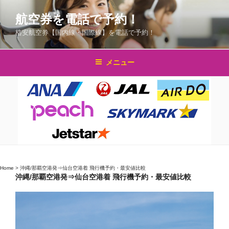
コ
航空券を電話で予約！
ン
テ
格安航空券【国内線・国際線】を電話で予約！
ン
ツ
メニュー
へ
ス
キ
ッ
プ
Home
>
沖縄/那覇空港発⇒仙台空港着 飛行機予約・最安値比較
沖縄/那覇空港発⇒仙台空港着 飛行機予約・最安値比較