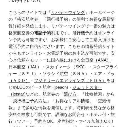
このサイトについて
こちらのサイトでは「
リバティウイング
」ホームページ
の「格安航空券」「飛行機予約」の便利でお得な最新情
報詳細を発信します。リバティウイングで一番の魅力は
格安航空券の
電話予約
利用です。飛行機予約はオンライ
ン予約も可能ですが、お客様にご安心してご購入頂ける
電話予約に自信がございます。こちらの情報発信サイト
からもオンライン・お電話予約のお申込が可能です。安
心と信頼をモットーに国内線における
全日空（ANA）
・
日本航空（JAL）
・
スカイマーク（SKY）
・
スターフライ
ヤー（ＳＦＪ）
・
ソラシド航空（ＳＮＡ）
・
エア・ドゥ
（ＡＤＯ）
・
フジドリームエアラインズ（ＦＤＡ）
をは
じめLCCのピーチ航空（peach)・
ジェットスター
（jetstar)
などの、航空券の「
選び方
」「比較検索」から
「
飛行機ご予約方法
」「お得なリアル情報」「空港情
報」まで多彩な情報を発信します。時刻表を見ながら格
安料金検索も可能です。詳細なお問合せ・ホテル付・旅
行（ツアー）予約もOK。座席指定・マイル加算もOK！