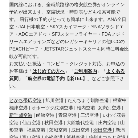
国内線における、全就航路線の格安航空券がオンライン
予約が出来ます。空席状況・時刻表なども検索可能で
す。 飛行機の予約がとっても簡単に出来ます。ANA全日
空・JAL日本航空・SKYスカイマーク・SNAソラシドエ
ア・ADOエアドゥ・SFJスターフライヤー・FDAフジド
リームエアラインズなどのレガシーキャリアの他LCCの
PEACHピーチ・JETSTARジェットスターも同時に料金比
較が可能です。
お支払いは振込・コンビニ・クレジット対応。お申込の
お客様は「
はじめての方へ
」「
ご利用案内
」「
よくある
質問
」「
航空券の電話予約【楽TEL】
」などご参照下さ
い。
とかち帯広空港
| 旭川空港 | たんちょう釧路空港 | 根室中
標津空港 | オホーツク紋別空港 | 稚内空港 |女満別空港 |
新千歳空港
| 函館空港 | 青森空港 | 三沢空港 | いわて花巻
空港 |
仙台空港
| 秋田空港 | 大館能代空港 | 庄内空港 | 山
形空港 | 福島空港 | 茨城空港 | 成田空港 |
羽田空港
| 新潟
空港 | 富山空港 | 小松空港 | 能登空港 | 信州まつもと空港 |