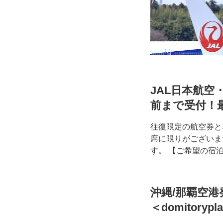
JAL日本航空・
前まで受付！
往復限定の航空券と
席に限りがございま
す。 【ご希望の宿
沖縄/那覇空港
＜domitorypl