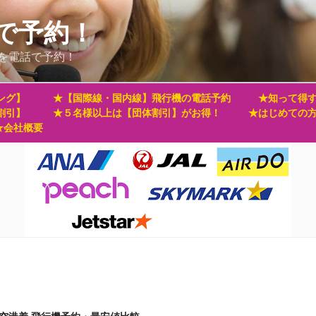
で予約！
を電話で予約！
ング】
★【国際線・国内線】飛行機の電話予約
★知って得す
割引】
★５名様以上は【団体割引】がお得！
★はじめての
★会社概要