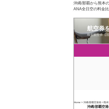
沖縄/那覇から熊本
ANA全日空の料金