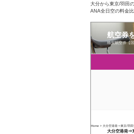
大分から東京/羽田
ANA全日空の料金