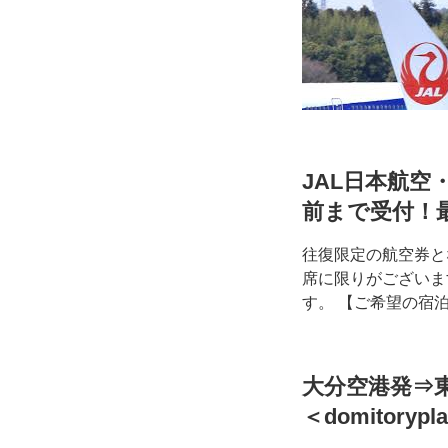
JAL日本航空・
前まで受付！
往復限定の航空券と
席に限りがございま
す。 【ご希望の宿
大分空港発⇒東
＜domitorypl