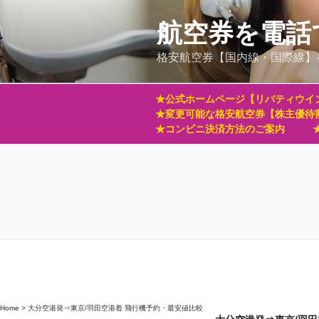
コ
ン
航空券を電話
テ
格安航空券【国内線・国際線】
ン
ツ
へ
★公式ホームページ【リバティウイ
ス
★変更可能な格安航空券【株主優待
キ
★コンビニ決済方法のご案内
ッ
プ
Home
>
大分空港発⇒東京/羽田空港着 飛行機予約・最安値比較