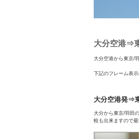
大分空港⇒
大分空港から東京/
下記のフレーム表示
大分空港発⇒東
大分から東京/羽田
較も出来ますので最