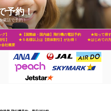
で予約！
を電話で予約！
ング】
★【国際線・国内線】飛行機の電話予約
★知って得す
割引】
★５名様以上は【団体割引】がお得！
★はじめての
★会社概要