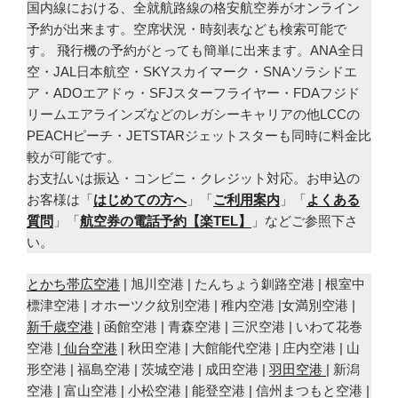
国内線における、全就航路線の格安航空券がオンライン
予約が出来ます。空席状況・時刻表なども検索可能で
す。 飛行機の予約がとっても簡単に出来ます。ANA全日
空・JAL日本航空・SKYスカイマーク・SNAソラシドエ
ア・ADOエアドゥ・SFJスターフライヤー・FDAフジド
リームエアラインズなどのレガシーキャリアの他LCCの
PEACHピーチ・JETSTARジェットスターも同時に料金比
較が可能です。
お支払いは振込・コンビニ・クレジット対応。お申込の
お客様は「
はじめての方へ
」「
ご利用案内
」「
よくある
質問
」「
航空券の電話予約【楽TEL】
」などご参照下さ
い。
とかち帯広空港
| 旭川空港 | たんちょう釧路空港 | 根室中
標津空港 | オホーツク紋別空港 | 稚内空港 |女満別空港 |
新千歳空港
| 函館空港 | 青森空港 | 三沢空港 | いわて花巻
空港 |
仙台空港
| 秋田空港 | 大館能代空港 | 庄内空港 | 山
形空港 | 福島空港 | 茨城空港 | 成田空港 |
羽田空港
| 新潟
空港 | 富山空港 | 小松空港 | 能登空港 | 信州まつもと空港 |