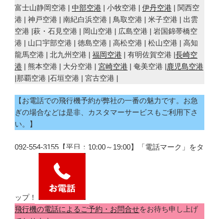
富士山静岡空港 |
中部空港
| 小牧空港 |
伊丹空港
| 関西空
港 | 神戸空港 | 南紀白浜空港 | 鳥取空港 | 米子空港 | 出雲
空港 |萩・石見空港 | 岡山空港 | 広島空港 | 岩国錦帯橋空
港 | 山口宇部空港 | 徳島空港 | 高松空港 | 松山空港 | 高知
龍馬空港 | 北九州空港 |
福岡空港
| 有明佐賀空港 |
長崎空
港
| 熊本空港 | 大分空港 |
宮崎空港
| 奄美空港 |
鹿児島空港
|那覇空港 |石垣空港 | 宮古空港 |
【お電話での飛行機予約が弊社の一番の魅力です。お急
ぎの場合などは是非、カスタマーサービスもご利用下さ
い。】
092-554-3155【平日：10:00～19:00】「電話マーク」をタ
ップ！
飛行機の電話によるご予約・お問合せ
をお待ち申し上げ