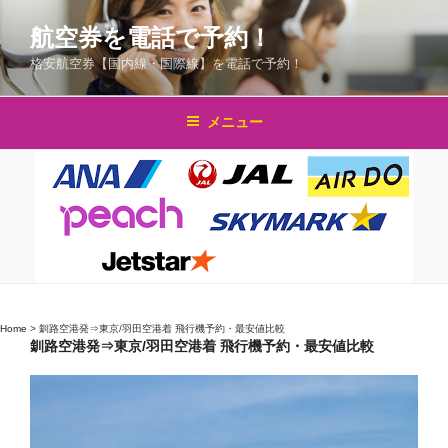
コ
航空券を電話で予約！
ン
テ
格安航空券【国内線・国際線】を電話で予約！
ン
ツ
メニュー
へ
ス
キ
ッ
プ
Home
>
釧路空港発⇒東京/羽田空港着 飛行機予約・最安値比較
釧路空港発⇒東京/羽田空港着 飛行機予約・最安値比較