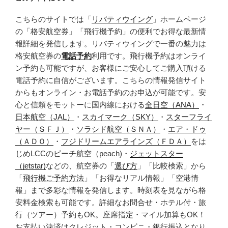
こちらのサイトでは「
リバティウイング
」ホームページ
の「格安航空券」「飛行機予約」の便利でお得な最新情
報詳細を発信します。リバティウイングで一番の魅力は
格安航空券の
電話予約
利用です。飛行機予約はオンライ
ン予約も可能ですが、お客様にご安心してご購入頂ける
電話予約に自信がございます。こちらの情報発信サイト
からもオンライン・お電話予約のお申込が可能です。安
心と信頼をモットーに国内線における
全日空（ANA）
・
日本航空（JAL）
・
スカイマーク（SKY）
・
スターフライ
ヤー（ＳＦＪ）
・
ソラシド航空（ＳＮＡ）
・
エア・ドゥ
（ＡＤＯ）
・
フジドリームエアラインズ（ＦＤＡ）
をは
じめLCCのピーチ航空（peach)・
ジェットスター
（jetstar)
などの、航空券の「
選び方
」「比較検索」から
「
飛行機ご予約方法
」「お得なリアル情報」「空港情
報」まで多彩な情報を発信します。時刻表を見ながら格
安料金検索も可能です。詳細なお問合せ・ホテル付・旅
行（ツアー）予約もOK。座席指定・マイル加算もOK！
お支払い決済はクレジット・コンビニ・銀行振込となり