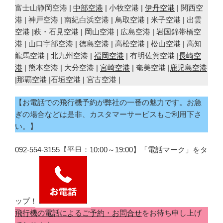
富士山静岡空港 |
中部空港
| 小牧空港 |
伊丹空港
| 関西空
港 | 神戸空港 | 南紀白浜空港 | 鳥取空港 | 米子空港 | 出雲
空港 |萩・石見空港 | 岡山空港 | 広島空港 | 岩国錦帯橋空
港 | 山口宇部空港 | 徳島空港 | 高松空港 | 松山空港 | 高知
龍馬空港 | 北九州空港 |
福岡空港
| 有明佐賀空港 |
長崎空
港
| 熊本空港 | 大分空港 |
宮崎空港
| 奄美空港 |
鹿児島空港
|那覇空港 |石垣空港 | 宮古空港 |
【お電話での飛行機予約が弊社の一番の魅力です。お急
ぎの場合などは是非、カスタマーサービスもご利用下さ
い。】
092-554-3155【平日：10:00～19:00】「電話マーク」をタ
ップ！
飛行機の電話によるご予約・お問合せ
をお待ち申し上げ