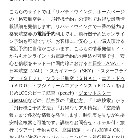
こちらのサイトでは「
リバティウイング
」ホームページ
の「格安航空券」「飛行機予約」の便利でお得な最新情
報詳細を発信します。リバティウイングで一番の魅力は
格安航空券の
電話予約
利用です。飛行機予約はオンライ
ン予約も可能ですが、お客様にご安心してご購入頂ける
電話予約に自信がございます。こちらの情報発信サイト
からもオンライン・お電話予約のお申込が可能です。安
心と信頼をモットーに国内線における
全日空（ANA）
・
日本航空（JAL）
・
スカイマーク（SKY）
・
スターフライ
ヤー（ＳＦＪ）
・
ソラシド航空（ＳＮＡ）
・
エア・ドゥ
（ＡＤＯ）
・
フジドリームエアラインズ（ＦＤＡ）
をは
じめLCCのピーチ航空（peach)・
ジェットスター
（jetstar)
などの、航空券の「
選び方
」「比較検索」から
「
飛行機ご予約方法
」「お得なリアル情報」「空港情
報」まで多彩な情報を発信します。時刻表を見ながら格
安料金検索も可能です。詳細なお問合せ・ホテル付・旅
行（ツアー）予約もOK。座席指定・マイル加算もOK！
お支払い決済はクレジット・コンビニ・銀行振込となり