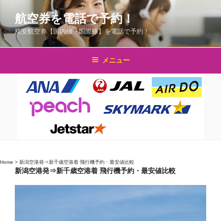
コ
航空券を電話で予約！
ン
テ
格安航空券【国内線・国際線】を電話で予約！
ン
ツ
メニュー
へ
ス
キ
ッ
プ
Home
>
新潟空港発⇒新千歳空港着 飛行機予約・最安値比較
新潟空港発⇒新千歳空港着 飛行機予約・最安値比較