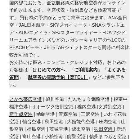
国内線における、全就航路線の格安航空券がオンライン
予約が出来ます。空席状況・時刻表なども検索可能で
す。 飛行機の予約がとっても簡単に出来ます。ANA全日
空・JAL日本航空・SKYスカイマーク・SNAソラシドエ
ア・ADOエアドゥ・SFJスターフライヤー・FDAフジド
リームエアラインズなどのレガシーキャリアの他LCCの
PEACHピーチ・JETSTARジェットスターも同時に料金比
較が可能です。
お支払いは振込・コンビニ・クレジット対応。お申込の
お客様は「
はじめての方へ
」「
ご利用案内
」「
よくある
質問
」「
航空券の電話予約【楽TEL】
」などご参照下さ
い。
とかち帯広空港
| 旭川空港 | たんちょう釧路空港 | 根室中
標津空港 | オホーツク紋別空港 | 稚内空港 |女満別空港 |
新千歳空港
| 函館空港 | 青森空港 | 三沢空港 | いわて花巻
空港 |
仙台空港
| 秋田空港 | 大館能代空港 | 庄内空港 | 山
形空港 | 福島空港 | 茨城空港 | 成田空港 |
羽田空港
| 新潟
空港 | 富山空港 | 小松空港 | 能登空港 | 信州まつもと空港 |