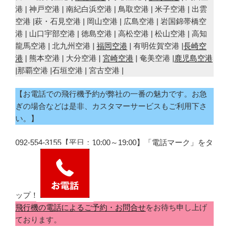
港 | 神戸空港 | 南紀白浜空港 | 鳥取空港 | 米子空港 | 出雲
空港 |萩・石見空港 | 岡山空港 | 広島空港 | 岩国錦帯橋空
港 | 山口宇部空港 | 徳島空港 | 高松空港 | 松山空港 | 高知
龍馬空港 | 北九州空港 |
福岡空港
| 有明佐賀空港 |
長崎空
港
| 熊本空港 | 大分空港 |
宮崎空港
| 奄美空港 |
鹿児島空港
|那覇空港 |石垣空港 | 宮古空港 |
【お電話での飛行機予約が弊社の一番の魅力です。お急
ぎの場合などは是非、カスタマーサービスもご利用下さ
い。】
092-554-3155【平日：10:00～19:00】「電話マーク」をタ
ップ！
飛行機の電話によるご予約・お問合せ
をお待ち申し上げ
ております。