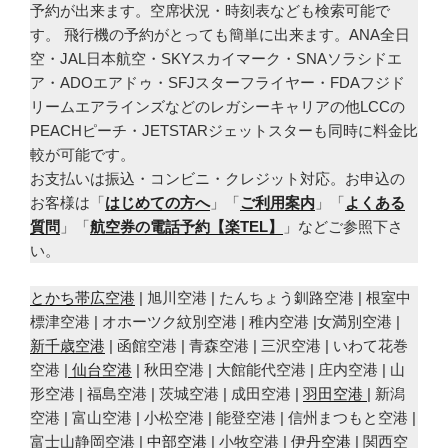
予約が出来ます。空席状況・時刻表なども検索可能で
す。 飛行機の予約がとっても簡単に出来ます。ANA全日
空・JAL日本航空・SKYスカイマーク・SNAソラシドエ
ア・ADOエアドゥ・SFJスターフライヤー・FDAフジド
リームエアラインズなどのレガシーキャリアの他LCCの
PEACHピーチ・JETSTARジェットスターも同時に料金比
較が可能です。
お支払いは振込・コンビニ・クレジット対応。お申込の
お客様は「
はじめての方へ
」「
ご利用案内
」「
よくある
質問
」「
航空券の電話予約【楽TEL】
」などご参照下さ
い。
とかち帯広空港
| 旭川空港 | たんちょう釧路空港 | 根室中
標津空港 | オホーツク紋別空港 | 稚内空港 |女満別空港 |
新千歳空港
| 函館空港 | 青森空港 | 三沢空港 | いわて花巻
空港 |
仙台空港
| 秋田空港 | 大館能代空港 | 庄内空港 | 山
形空港 | 福島空港 | 茨城空港 | 成田空港 |
羽田空港
| 新潟
空港 | 富山空港 | 小松空港 | 能登空港 | 信州まつもと空港 |
富士山静岡空港 |
中部空港
| 小牧空港 |
伊丹空港
| 関西空