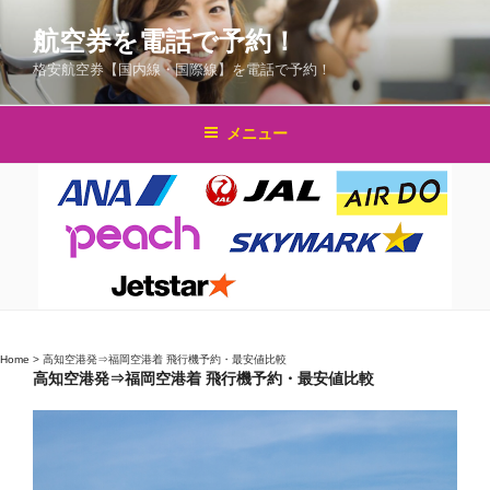
コ
航空券を電話で予約！
ン
テ
格安航空券【国内線・国際線】を電話で予約！
ン
ツ
メニュー
へ
ス
キ
ッ
プ
Home
>
高知空港発⇒福岡空港着 飛行機予約・最安値比較
高知空港発⇒福岡空港着 飛行機予約・最安値比較