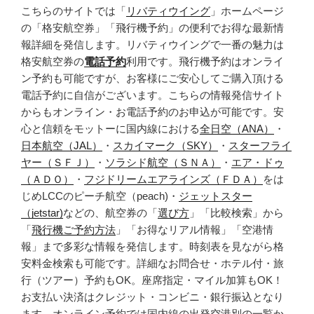
こちらのサイトでは「
リバティウイング
」ホームページ
の「格安航空券」「飛行機予約」の便利でお得な最新情
報詳細を発信します。リバティウイングで一番の魅力は
格安航空券の
電話予約
利用です。飛行機予約はオンライ
ン予約も可能ですが、お客様にご安心してご購入頂ける
電話予約に自信がございます。こちらの情報発信サイト
からもオンライン・お電話予約のお申込が可能です。安
心と信頼をモットーに国内線における
全日空（ANA）
・
日本航空（JAL）
・
スカイマーク（SKY）
・
スターフライ
ヤー（ＳＦＪ）
・
ソラシド航空（ＳＮＡ）
・
エア・ドゥ
（ＡＤＯ）
・
フジドリームエアラインズ（ＦＤＡ）
をは
じめLCCのピーチ航空（peach)・
ジェットスター
（jetstar)
などの、航空券の「
選び方
」「比較検索」から
「
飛行機ご予約方法
」「お得なリアル情報」「空港情
報」まで多彩な情報を発信します。時刻表を見ながら格
安料金検索も可能です。詳細なお問合せ・ホテル付・旅
行（ツアー）予約もOK。座席指定・マイル加算もOK！
お支払い決済はクレジット・コンビニ・銀行振込となり
ます。オンライン予約では国内線の出発空港別の一覧か