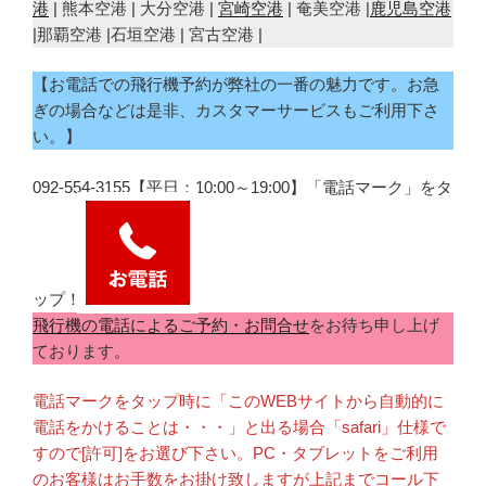
港
| 熊本空港 | 大分空港 |
宮崎空港
| 奄美空港 |
鹿児島空港
|那覇空港 |石垣空港 | 宮古空港 |
【お電話での飛行機予約が弊社の一番の魅力です。お急
ぎの場合などは是非、カスタマーサービスもご利用下さ
い。】
092-554-3155【平日：10:00～19:00】「電話マーク」をタ
ップ！
飛行機の電話によるご予約・お問合せ
をお待ち申し上げ
ております。
電話マークをタップ時に「このWEBサイトから自動的に
電話をかけることは・・・」と出る場合「safari」仕様で
すので[許可]をお選び下さい。PC・タブレットをご利用
のお客様はお手数をお掛け致しますが上記までコール下