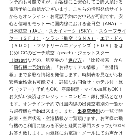
ン予約も可能ですが、お客様にご安心してご購入頂ける
電話予約に自信がございます。こちらの情報発信サイト
からもオンライン・お電話予約のお申込が可能です。安
心と信頼をモットーに国内線における
全日空（ANA）
・
日本航空（JAL）
・
スカイマーク（SKY）
・
スターフライ
ヤー（ＳＦＪ）
・
ソラシド航空（ＳＮＡ）
・
エア・ドゥ
（ＡＤＯ）
・
フジドリームエアラインズ（ＦＤＡ）
をは
じめLCCのピーチ航空（peach)・
ジェットスター
（jetstar)
などの、航空券の「
選び方
」「比較検索」から
「
飛行機ご予約方法
」「お得なリアル情報」「空港情
報」まで多彩な情報を発信します。時刻表を見ながら格
安料金検索も可能です。詳細なお問合せ・ホテル付・旅
行（ツアー）予約もOK。座席指定・マイル加算もOK！
お支払い決済はクレジット・コンビニ・銀行振込となり
ます。オンライン予約では国内線の出発空港別の一覧か
ら飛行機を予約出来ます。また、
出発空港別
の一覧で時
刻表・空席状況・空港情報がご覧頂けます。お客様の飛
行機のご利用に纏わる不安と疑問に専門スタッフが100％
お答え致します。お気軽にお電話・メールにてお声かけ