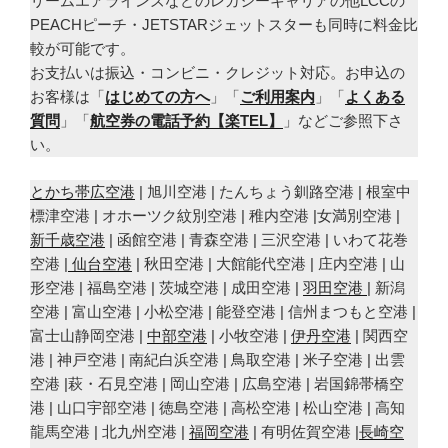
リームエアラインズなどのレガシーキャリアの他LCCの
PEACHピーチ・JETSTARジェットスターも同時に料金比
較が可能です。
お支払いは振込・コンビニ・クレジット対応。お申込の
お客様は「
はじめての方へ
」「
ご利用案内
」「
よくある
質問
」「
航空券の電話予約【楽TEL】
」などご参照下さ
い。
とかち帯広空港
| 旭川空港 | たんちょう釧路空港 | 根室中
標津空港 | オホーツク紋別空港 | 稚内空港 |女満別空港 |
新千歳空港
| 函館空港 | 青森空港 | 三沢空港 | いわて花巻
空港 |
仙台空港
| 秋田空港 | 大館能代空港 | 庄内空港 | 山
形空港 | 福島空港 | 茨城空港 | 成田空港 |
羽田空港
| 新潟
空港 | 富山空港 | 小松空港 | 能登空港 | 信州まつもと空港 |
富士山静岡空港 |
中部空港
| 小牧空港 |
伊丹空港
| 関西空
港 | 神戸空港 | 南紀白浜空港 | 鳥取空港 | 米子空港 | 出雲
空港 |萩・石見空港 | 岡山空港 | 広島空港 | 岩国錦帯橋空
港 | 山口宇部空港 | 徳島空港 | 高松空港 | 松山空港 | 高知
龍馬空港 | 北九州空港 |
福岡空港
| 有明佐賀空港 |
長崎空