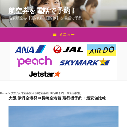
コ
航空券を電話で予約！
ン
テ
格安航空券【国内線・国際線】を電話で予約！
ン
ツ
メニュー
へ
ス
キ
ッ
プ
Home
>
大阪/伊丹空港発⇒長崎空港着 飛行機予約・最安値比較
大阪/伊丹空港発⇒長崎空港着 飛行機予約・最安値比較