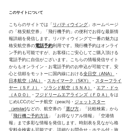
このサイトについて
こちらのサイトでは「
リバティウイング
」ホームページ
の「格安航空券」「飛行機予約」の便利でお得な最新情
報詳細を発信します。リバティウイングで一番の魅力は
格安航空券の
電話予約
利用です。飛行機予約はオンライ
ン予約も可能ですが、お客様にご安心してご購入頂ける
電話予約に自信がございます。こちらの情報発信サイト
からもオンライン・お電話予約のお申込が可能です。安
心と信頼をモットーに国内線における
全日空（ANA）
・
日本航空（JAL）
・
スカイマーク（SKY）
・
スターフライ
ヤー（ＳＦＪ）
・
ソラシド航空（ＳＮＡ）
・
エア・ドゥ
（ＡＤＯ）
・
フジドリームエアラインズ（ＦＤＡ）
をは
じめLCCのピーチ航空（peach)・
ジェットスター
（jetstar)
などの、航空券の「
選び方
」「比較検索」から
「
飛行機ご予約方法
」「お得なリアル情報」「空港情
報」まで多彩な情報を発信します。時刻表を見ながら格
安料金検索も可能です。詳細なお問合せ・ホテル付・旅