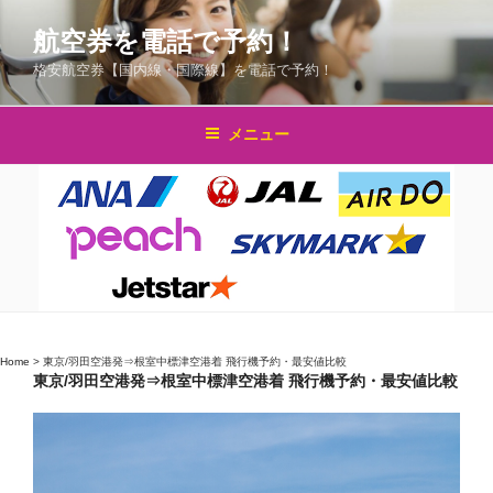
コ
航空券を電話で予約！
ン
テ
格安航空券【国内線・国際線】を電話で予約！
ン
ツ
メニュー
へ
ス
キ
ッ
プ
Home
>
東京/羽田空港発⇒根室中標津空港着 飛行機予約・最安値比較
東京/羽田空港発⇒根室中標津空港着 飛行機予約・最安値比較