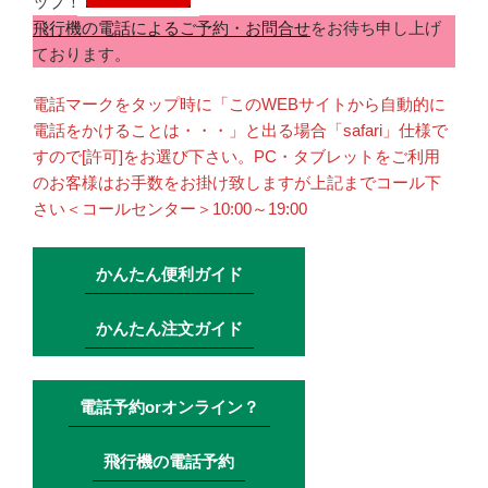
ップ！
飛行機の電話によるご予約・お問合せ
をお待ち申し上げ
ております。
電話マークをタップ時に「このWEBサイトから自動的に
電話をかけることは・・・」と出る場合「safari」仕様で
すので[許可]をお選び下さい。PC・タブレットをご利用
のお客様はお手数をお掛け致しますが上記までコール下
さい＜コールセンター＞10:00～19:00
かんたん便利ガイド
かんたん注文ガイド
電話予約orオンライン？
飛行機の電話予約