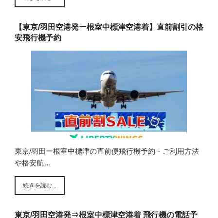
【東京/羽田空港発ー根室中標津空港着】直前割引の格
安飛行機予約
東京/羽田ー根室中標津の直前便飛行機予約・ご利用方法
や格安航…
続きを読む...
東京/羽田空港発⇒根室中標津空港着 飛行機の電話予