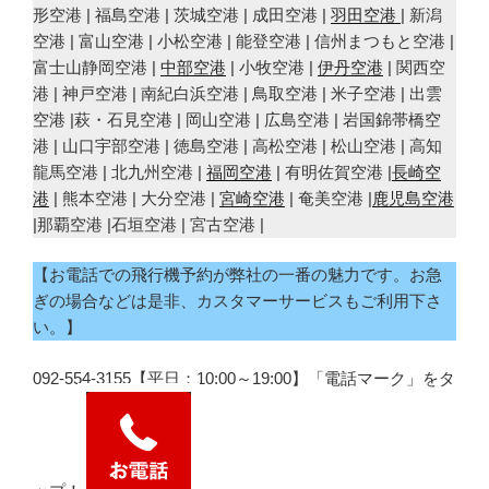
形空港 | 福島空港 | 茨城空港 | 成田空港 |
羽田空港
| 新潟
空港 | 富山空港 | 小松空港 | 能登空港 | 信州まつもと空港 |
富士山静岡空港 |
中部空港
| 小牧空港 |
伊丹空港
| 関西空
港 | 神戸空港 | 南紀白浜空港 | 鳥取空港 | 米子空港 | 出雲
空港 |萩・石見空港 | 岡山空港 | 広島空港 | 岩国錦帯橋空
港 | 山口宇部空港 | 徳島空港 | 高松空港 | 松山空港 | 高知
龍馬空港 | 北九州空港 |
福岡空港
| 有明佐賀空港 |
長崎空
港
| 熊本空港 | 大分空港 |
宮崎空港
| 奄美空港 |
鹿児島空港
|那覇空港 |石垣空港 | 宮古空港 |
【お電話での飛行機予約が弊社の一番の魅力です。お急
ぎの場合などは是非、カスタマーサービスもご利用下さ
い。】
092-554-3155【平日：10:00～19:00】「電話マーク」をタ