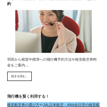
約
羽田から根室中標津への飛行機予約方法や格安航空券料
金をご案内…
続きを読む...
飛行機を賢く利用する！
格安航空券の選び方
や
JAL日本航空・ANA全日空の格安航