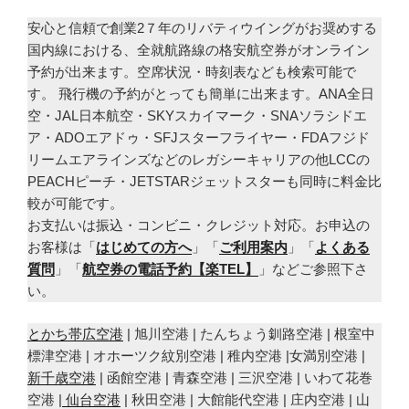
安心と信頼で創業2７年のリバティウイングがお奨めする
国内線における、全就航路線の格安航空券がオンライン
予約が出来ます。空席状況・時刻表なども検索可能で
す。 飛行機の予約がとっても簡単に出来ます。ANA全日
空・JAL日本航空・SKYスカイマーク・SNAソラシドエ
ア・ADOエアドゥ・SFJスターフライヤー・FDAフジド
リームエアラインズなどのレガシーキャリアの他LCCの
PEACHピーチ・JETSTARジェットスターも同時に料金比
較が可能です。
お支払いは振込・コンビニ・クレジット対応。お申込の
お客様は「
はじめての方へ
」「
ご利用案内
」「
よくある
質問
」「
航空券の電話予約【楽TEL】
」などご参照下さ
い。
とかち帯広空港
| 旭川空港 | たんちょう釧路空港 | 根室中
標津空港 | オホーツク紋別空港 | 稚内空港 |女満別空港 |
新千歳空港
| 函館空港 | 青森空港 | 三沢空港 | いわて花巻
空港 |
仙台空港
| 秋田空港 | 大館能代空港 | 庄内空港 | 山