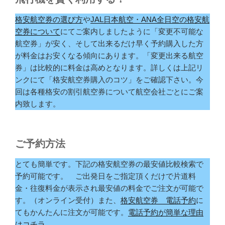
格安航空券の選び方
や
JAL日本航空・ANA全日空の格安航
空券について
にてご案内しましたように「変更不可能な
航空券」が安く、そして出来るだけ早く予約購入した方
が料金はお安くなる傾向にあります。「変更出来る航空
券」は比較的に料金は高めとなります。詳しくは上記リ
ンクにて「格安航空券購入のコツ」をご確認下さい。今
回は各種格安の割引航空券について航空会社ごとにご案
内致します。
ご予約方法
とても簡単です。下記の格安航空券の最安値比較検索で
予約可能です。 ご出発日をご指定頂くだけで片道料
金・往復料金が表示され最安値の料金でご注文が可能で
す。（オンライン受付）また、
格安航空券 電話予約
に
てもかんたんに注文が可能です。
電話予約が簡単な理由
はコチラ