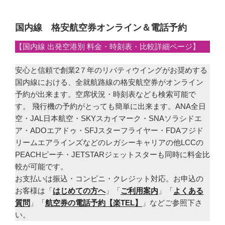
国内線 格安航空券オンライン＆電話予約
【国内線 出発空港別 料金・時刻表・比較詳細ページ】
安心と信頼で創業2７年のリバティウイングがお奨めする
国内線における、全就航路線の格安航空券がオンライン
予約が出来ます。空席状況・時刻表なども検索可能で
す。 飛行機の予約がとっても簡単に出来ます。ANA全日
空・JAL日本航空・SKYスカイマーク・SNAソラシドエ
ア・ADOエアドゥ・SFJスターフライヤー・FDAフジド
リームエアラインズなどのレガシーキャリアの他LCCの
PEACHピーチ・JETSTARジェットスターも同時に料金比
較が可能です。
お支払いは振込・コンビニ・クレジット対応。お申込の
お客様は「
はじめての方へ
」「
ご利用案内
」「
よくある
質問
」「
航空券の電話予約【楽TEL】
」などご参照下さ
い。