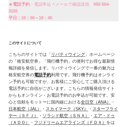
★
電話予約
・電話申込⇒メールで確認送信
092-554-
3155
平日：10：00～18：45
このサイトについて
こちらのサイトでは「
リバティウイング
」ホームページ
の「格安航空券」「飛行機予約」の便利でお得な最新情
報詳細を発信します。リバティウイングで一番の魅力は
格安航空券の
電話予約
利用です。飛行機予約はオンライ
ン予約も可能ですが、お客様にご安心してご購入頂ける
電話予約に自信がございます。こちらの情報発信サイト
からもオンライン・お電話予約のお申込が可能です。安
心と信頼をモットーに国内線における
全日空（ANA）
・
日本航空（JAL）
・
スカイマーク（SKY）
・
スターフライ
ヤー（ＳＦＪ）
・
ソラシド航空（ＳＮＡ）
・
エア・ドゥ
（ＡＤＯ）
・
フジドリームエアラインズ（ＦＤＡ）
をは