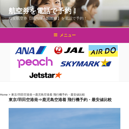
コ
航空券を電話で予約！
ン
テ
格安航空券【国内線・国際線】を電話で予約！
ン
ツ
メニュー
へ
ス
キ
ッ
プ
Home
>
東京/羽田空港発⇒鹿児島空港着 飛行機予約・最安値比較
東京/羽田空港発⇒鹿児島空港着 飛行機予約・最安値比較