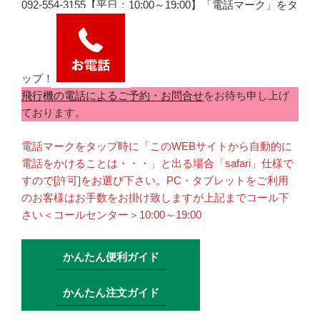
092-554-3155【平日：10:00～19:00】「電話マーク」をタ
ップ！
飛行機の電話によるご予約・お問合せ
をお待ち申し上げ
ております。
電話マークをタップ時に「このWEBサイトから自動的に
電話をかけることは・・・」と出る場合「safari」仕様で
すので[許可]をお選び下さい。PC・タブレットをご利用
のお客様はお手数をお掛け致しますが上記までコール下
さい＜コールセンター＞10:00～19:00
かんたん便利ガイド
かんたん注文ガイド