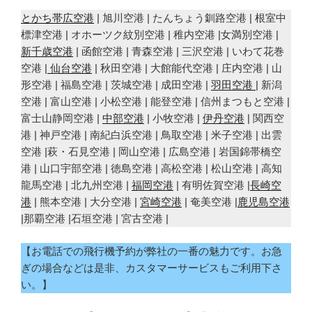
とかち帯広空港
| 旭川空港 | たんちょう釧路空港 | 根室中
標津空港 | オホーツク紋別空港 | 稚内空港 |女満別空港 |
新千歳空港
| 函館空港 | 青森空港 | 三沢空港 | いわて花巻
空港 |
仙台空港
| 秋田空港 | 大館能代空港 | 庄内空港 | 山
形空港 | 福島空港 | 茨城空港 | 成田空港 |
羽田空港
| 新潟
空港 | 富山空港 | 小松空港 | 能登空港 | 信州まつもと空港 |
富士山静岡空港 |
中部空港
| 小牧空港 |
伊丹空港
| 関西空
港 | 神戸空港 | 南紀白浜空港 | 鳥取空港 | 米子空港 | 出雲
空港 |萩・石見空港 | 岡山空港 | 広島空港 | 岩国錦帯橋空
港 | 山口宇部空港 | 徳島空港 | 高松空港 | 松山空港 | 高知
龍馬空港 | 北九州空港 |
福岡空港
| 有明佐賀空港 |
長崎空
港
| 熊本空港 | 大分空港 |
宮崎空港
| 奄美空港 |
鹿児島空港
|那覇空港 |石垣空港 | 宮古空港 |
【お電話での飛行機予約が弊社の一番の魅力です。お急
ぎの場合などは是非、カスタマーサービスもご利用下さ
い。】