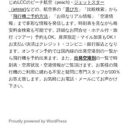
じめLCCのピーチ航空（peach)・
ジェットスター
（jetstar)
などの、航空券の「
選び方
」「比較検索」から
「
飛行機ご予約方法
」「お得なリアル情報」「空港情
報」まで多彩な情報を発信します。時刻表を見ながら格
安料金検索も可能です。詳細なお問合せ・ホテル付・旅
行（ツアー）予約もOK。座席指定・マイル加算もOK！
お支払い決済はクレジット・コンビニ・銀行振込となり
ます。オンライン予約では国内線の出発空港別の一覧か
ら飛行機を予約出来ます。また、
出発空港別
の一覧で時
刻表・空席状況・空港情報がご覧頂けます。お客様の飛
行機のご利用に纏わる不安と疑問に専門スタッフが100％
お答え致します。お気軽にお電話・メールにてお声かけ
下さい。
Proudly powered by WordPress